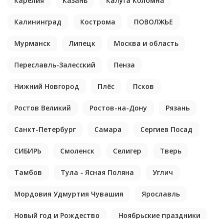
Карелия
Казань
Калуга Коломна
Калининград
Кострома
ПОВОЛЖЬЕ
Мурманск
Липецк
Москва и область
Переславль-Залесский
Пенза
Нижний Новгород
Плёс
Псков
Ростов Великий
Ростов-на-Дону
Рязань
Санкт-Петербург
Самара
Сергиев Посад
СИБИРЬ
Смоленск
Селигер
Тверь
Тамбов
Тула - Ясная Поляна
Углич
Мордовия Удмуртия Чувашия
Ярославль
Новый год и Рождество
Ноябрьские праздники