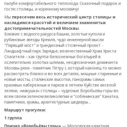
палубе комфортабельного теплохода. Сказочный подарок и
гостю столицы, и коренному москвичу!
Мы
пересечем весь исторический центр столицы и
насладимся красотой и величием знаменитых
достопримечательностей Москвы
.
Близкие с водного ракурса башни, золотые купола и
рубиновые звезды Кремля, чудо инженерной мысли
"Парящий мост" и грандиозный столичный проект -
Ландшафтный парк Зарядье, величественный Храм Христа
Спасителя – как группа белоснежных богатырей в
ослепительно золотых шлемах, неоднозначная доминанта
Москвы-реки - памятник Петру I, который наконец-то можно
рассмотреть близко и во всех деталях, мощные старинные и
новые мосты, сталинские высотки, панорамы самых
красивых набережных и парков в летнем буйстве веселой
зелени, «макушка» столицы – чудесные Воробьевы горы во
всем своем зеленом великолепии и "собянинская" Канатка,
памятники, храмы, архитектурные шедевры…
Маршрут прогулки:
1 группа
Причал «Воробьёвы горы»
— Московская канатная