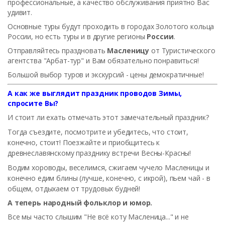
профессиональные, а качество обслуживания приятно Вас
удивит.
Основные туры будут проходить в городах Золотого кольца
России, но есть туры и в другие регионы
России
.
Отправляйтесь праздновать
Масленицу
от Туристического
агентства "Арбат-тур" и Вам обязательно понравиться!
Большой выбор туров и экскурсий - цены демократичные!
А как же выглядит праздник проводов Зимы,
спросите Вы?
И стоит ли ехать отмечать этот замечательный праздник?
Тогда съездите, посмотрите и убедитесь, что стоит,
конечно, стоит! Поезжайте и приобщитесь к
древнеславянскому празднику встречи Весны-Красны!
Водим хороводы, веселимся, сжигаем чучело Масленицы и
конечно едим блины (лучше, конечно, с икрой), пьем чай - в
общем, отдыхаем от трудовых будней!
А теперь народный фольклор и юмор.
Все мы часто слышим "Не всё коту Масленица..." и не