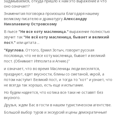
задумываемся, откуда пришло к нам это выражение и что
оно означает?
Знаменитая поговорка произошла благодаря нашему
великому писателю и драматургу
Александру
Николаевичу Островскому
В пьесе
"Не все коту масленица."
выражение полностью
звучит так
"Не всё коту масленица, бывает и великий
пост."
или цитата ...
"Круглова.
Оттого, Ермил Зотыч, говорит русская
пословица, что не все коту масленица, бывает и великий
пост. (Обнимает Ипполита и Агнию.)"
и означает
, что во время Масленицы люди веселятся,
празднуют, едят вкусности, блины со сметаной, икрой, а
потом наступит Великий пост, и тогда-то "кот" и узнает, что
не всегда так хорошо, есть еще и испытание.
Но будем надеется, что котика все-таки не оставят без
вкусного.
Друзья, ждем Вас в гости в нашем туристическом агентстве.
Большой выбор туров и экскурсий и цены демократичные!