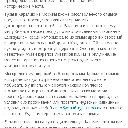
Приладожья и, конечно же, посетить значимые
исторические места.
Туры в Карелию из Москвы кроме расслабленного отдыха
предлагают посещение таких исторических
достопримечательностей, как Валаам и известные всему
миру Кижи, а также поездку по многочисленным старинным
церквушкам, среди которых одно из самых древних строений
из дерева – православный храм в Кондопоге. Обязательно
нужно увидеть и островную церковь в Олонце, и местный
известный музей карелов-ливвиков им. Н.Г. Прилукина. Не
менее интересно посещение Петрозаводска и его
уникального музея кукол.
Мы предложим широкий выбор программ. Кроме значимых
исторических достопримечательностей вы сможете
побывать в уникальном зоологическом комплексе
(посмотреть тигров-альбиносов, гигантских морских
черепах), познакомиться с семьями бабуинов в природных
условиях их проживания или посетить чудесный равнинный
водопад «Кивач». Любой
автобусный тур в России
от нашего
агентства будет интересным и запоминающимся.
Если вы нацелены на тур в удивительную Карелию летом или
зимой, обращайтесь в агентство «Арбат-тур», мы