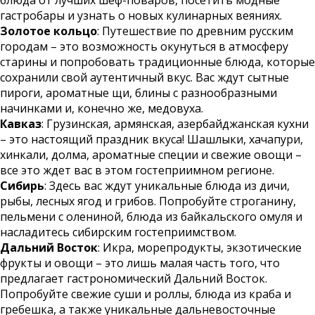
блюда от лучших шеф-поваров, посетить модные
гастробары и узнать о новых кулинарных веяниях.
Золотое кольцо
: Путешествие по древним русским
городам – это возможность окунуться в атмосферу
старины и попробовать традиционные блюда, которые
сохранили свой аутентичный вкус. Вас ждут сытные
пироги, ароматные щи, блины с разнообразными
начинками и, конечно же, медовуха.
Кавказ
: Грузинская, армянская, азербайджанская кухни
– это настоящий праздник вкуса! Шашлыки, хачапури,
хинкали, долма, ароматные специи и свежие овощи –
все это ждет вас в этом гостеприимном регионе.
Сибирь
: Здесь вас ждут уникальные блюда из дичи,
рыбы, лесных ягод и грибов. Попробуйте строганину,
пельмени с олениной, блюда из байкальского омуля и
насладитесь сибирским гостеприимством.
Дальний Восток
: Икра, морепродукты, экзотические
фрукты и овощи – это лишь малая часть того, что
предлагает гастрономический Дальний Восток.
Попробуйте свежие суши и роллы, блюда из краба и
гребешка, а также уникальные дальневосточные