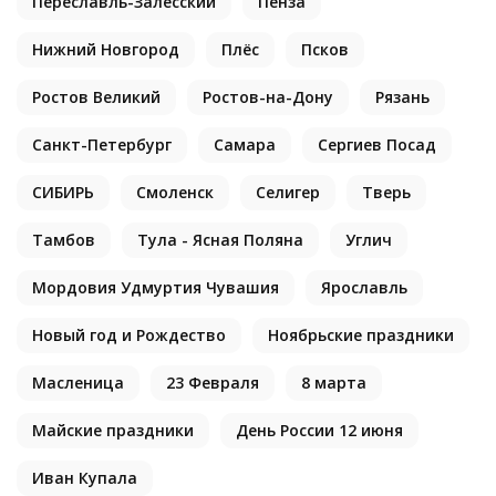
Переславль-Залесский
Пенза
Нижний Новгород
Плёс
Псков
Ростов Великий
Ростов-на-Дону
Рязань
Санкт-Петербург
Самара
Сергиев Посад
СИБИРЬ
Смоленск
Селигер
Тверь
Тамбов
Тула - Ясная Поляна
Углич
Мордовия Удмуртия Чувашия
Ярославль
Новый год и Рождество
Ноябрьские праздники
Масленица
23 Февраля
8 марта
Майские праздники
День России 12 июня
Иван Купала