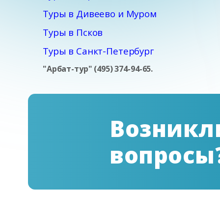
Туры в Дивеево и Муром
Туры в Псков
Туры в Санкт-Петербург
"Арбат-тур" (495) 374-94-65.
Возникл
вопросы