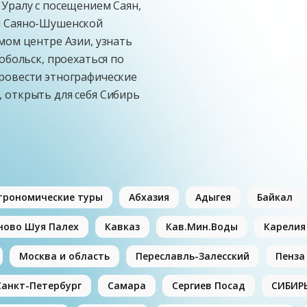
 Уралу с посещением Саян,
м Саяно-Шушенской
мом центре Азии, узнать
обольск, проехаться по
ровести этнографические
 открыть для себя Сибирь
трономические туры
Абхазия
Адыгея
Байкал
ново Шуя Палех
Кавказ
Кав.Мин.Воды
Карелия
Москва и область
Переславль-Залесский
Пенза
Санкт-Петербург
Самара
Сергиев Посад
СИБИР