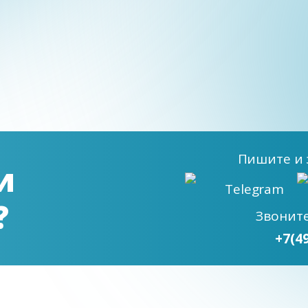
Пишите
и 
и
Telegram
?
Звонит
+7(4