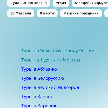
Тула - Ясная Поляна
Углич
Мордовия Удмурт
23 Февраля
8 марта
Майские праздники
Туры по Золотому кольцу России
Туры на 1 день из Москвы
Туры в Абхазию
Туры в Белоруссию
Туры в Великий Новгород
Туры в Казань
Туры в Карелию