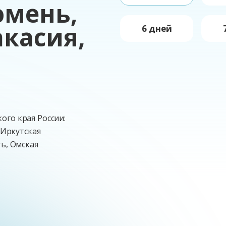
юмень,
акасия,
6 дней
ого края России:
 Иркутская
ть, Омская