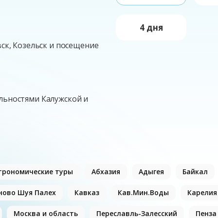
4 дня
вск, Козельск и посещение
ельностями Калужской и
трономические туры
Абхазия
Адыгея
Байкал
ново Шуя Палех
Кавказ
Кав.Мин.Воды
Карелия
Москва и область
Переславль-Залесский
Пенза