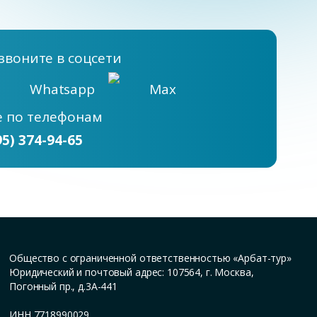
звоните в соцсети
Whatsapp
Max
е
по телефонам
95) 374-94-65
Общество с ограниченной ответственностью «Арбат-тур»
Юридический и почтовый адрес: 107564, г. Москва,
Погонный пр., д.3А-441
ИНН 7718990029