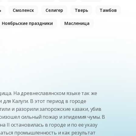
Ь
Смоленск
Селигер
Тверь
Тамбов
Ноябрьские праздники
Масленица
одища.
На древнеславянском языке так же
и для Калуги.
В этот период в городе
атили и разорили запорожские казаки, убив
роизошел сильный пожар и эпидемия чумы.
В
на II остановилась в городе и по ее указу
ваться промышленность и как результат