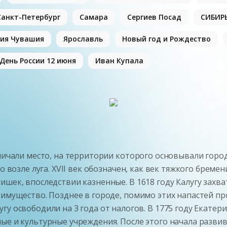
Санкт-Петербург
Самара
Сергиев Посад
СИБИР
ия Чувашия
Ярославль
Новый год и Рождество
День России 12 июня
Иван Купала
личали место, на территории которого основывали гор
о возле луга.
XVII век обозначен, как век тяжкого бремен
нишек, впоследствии казненные.
В 1618 году Калугу захв
х имущество.
Позднее в городе, помимо этих напастей п
гу освободили на 3 года от налогов.
В 1775 году Екатери
ые и культурные учреждения.
После этого начала разви