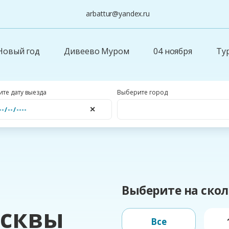
arbattur@yandex.ru
Новый год
Дивеево Муром
04 ноября
Ту
те дату выезда
Выберите город
✕
Выберите на скол
осквы
Все