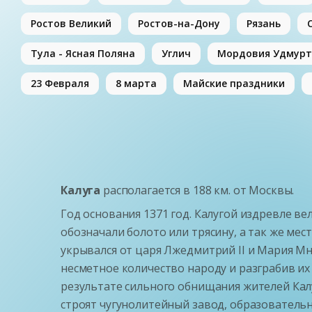
Ростов Великий
Ростов-на-Дону
Рязань
Тула - Ясная Поляна
Углич
Мордовия Удмурт
23 Февраля
8 марта
Майские праздники
Калуга
располагается в 188 км. от Москвы.
Год основания 1371 год.
Калугой издревле ве
обозначали болото или трясину, а так же мест
укрывался от царя Лжедмитрий II и Мария М
несметное количество народу и разграбив и
результате сильного обнищания жителей Калу
строят
чугунолитейный завод,
образовательн