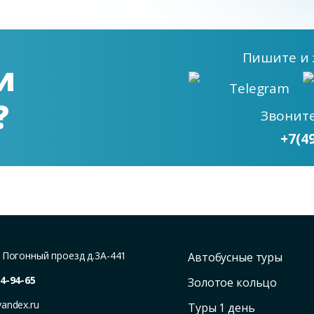
Пишите
и 
и
Telegram
?
Звонит
+7(4
,
Погонный проезд д.3А-441
Автобусные туры
4-94-65
Золотое кольцо
yandex.ru
Туры 1 день