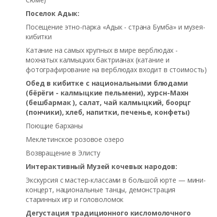
Поселок Адык:
Посещение этно-парка «Адык - страна Бумба» и музея-
кибитки
Катание на самых крупных в мире верблюдах -
мохнатых калмыцких бактрианах (катание и
фотографирование на верблюдах входит в стоимость)
Обед в кибитке с национальными блюдами
(бёрёги - калмыцкие пельмени), хурсн-Махн
(бешбармак ), салат, чай калмыцкий, боорцг
(пончики), хлеб, напитки, печенье, конфеты)
Поющие барханы
Меклетинское розовое озеро
Возвращение в Элисту
Интерактивный Музей кочевых народов:
Экскурсия с мастер-классами в большой юрте — мини-
концерт, национальные танцы, демонстрация
старинных игр и головоломок
Дегустация традиционного кисломолочного