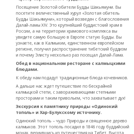
Посещение Золотой обители Будды Шакьямуни. Вы
посетите величественный хурул «Золотая обитель
Будды Шакьямуни», который возведен с благословения
Далай-ламы XIV. Это крупнейший буддистский храм в
России, а на территории храмового комплекса вы
увидите самую большую в Европе статую Будды. Вы
узнаете, как в Калмыкии, единственном европейском
регионе, получил распространение тибетский буддизм
и почему Элисту несколько раз посещал Далай-Лама.
Обед в национальном ресторане с калмыцкими
блюдами.
К обеду нам подадут традиционные блюда кочевников.
А дальше нас ждет путешествие по бескрайней
калмыцкой степи, с завораживающими степными
просторами и таким привольем, что захватывает дух!
Экскурсия к памятнику природы «Одинокий
тополь» и Хар-Булукскому источнику.
Одинокий тополь – чудо Природы и священное дерево
калмыков. Этот тополь посадил в 1846 году буддийский
монах, вернувшись из путешествия на Тибет. Высота