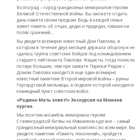
Волгоград – город грандиозных мемориалов героям
Великой Отечественной войны. Вы сможете отдать
дань памяти своим предкам. Ведь в каждой семье
живет память об отцах, дедах и прадедах, павших на
полях сражений...
Вы увидите всемирно известный Дом Павлова, в
котором в течение двух месяцев держала оборону и не
сдалась группа советских бойцов под командованием
старшего лейтенанта Павлова. Фашисты тогда понесли
потери большие, чем при захвате Парижа! Рядом с
Домом Павлова находится еще один всемирно
известный памятник Второй мировой войны – руины
Гергардтовой мельницы, в подвале которой находился
командный пункт советских войск.
«Родина-Мать зовет!» Экскурсия на Мамаев
курган.
Мы посетим ансамбль мемориала героям
Сталинградской битвы на Мамаевом кургане – самый
грандиозный мемориальный комплекс во всем мире. Вы
увидите памятник «Память поколений», пройдете
скорбной «Аллеей павших», побываете на площади