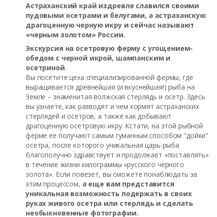
Астраханский край издревле славился своими
пудовыми осетрами и белугами, а астраханскую
драгоценную черную икру и сейчас называют
«черным золотом» России.
Экскурсия на осетровую ферму с угощением-
обедом с черной икрой, шампанским и
осетриной
.
Вы посетите цеха специализированной фермы, где
выращивается древнейшая (и вкуснейшая!) рыба на
Земле – знаменитая волжская стерлядь и осетр. Здесь
вы узнаете, как разводят и чем кормят астраханских
стерлядей и осетров, а также как добывают
драгоценную осетровую икру. Кстати, на этой рыбной
ферме ее получают самым гуманным способом "дойки"
осетра, после которого уникальная царь-рыба
благополучно здравствует и продолжает «поставлять»
в течение жизни килограммы «русского черного
золота». Если повезет, вы сможете понаблюдать за
этим процессом,
а еще вам представится
уникальная возможность подержать в своих
руках живого осетра или стерлядь и сделать
необыкновенные фотографии.