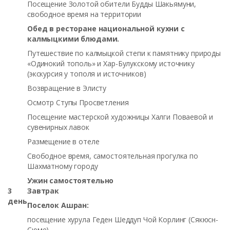
Посещение Золотой обители Будды Шакьямуни,
свободное время на территории
Обед в ресторане национальной кухни с
калмыцкими блюдами.
Путешествие по калмыцкой степи к памятнику природы
«Одинокий тополь» и Хар-Булукскому источнику
(экскурсия у тополя и источников)
Возвращение в Элисту
Осмотр Ступы Просветления
Посещение мастерской художницы Халги Поваевой и
сувенирных лавок
Размещение в отеле
Свободное время, самостоятельная прогулка по
Шахматному городу
Ужин самостоятельно
3
Завтрак
день
Поселок Ашран:
посещение хурула Геден Шеддуп Чой Корлинг (Сякюсн-
Сюме)