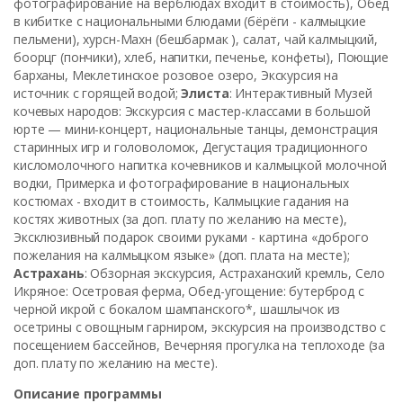
фотографирование на верблюдах входит в стоимость), Обед
в кибитке с национальными блюдами (бёрёги - калмыцкие
пельмени), хурсн-Махн (бешбармак ), салат, чай калмыцкий,
боорцг (пончики), хлеб, напитки, печенье, конфеты), Поющие
барханы, Меклетинское розовое озеро, Экскурсия на
источник с горящей водой;
Элиста
: Интерактивный Музей
кочевых народов: Экскурсия с мастер-классами в большой
юрте — мини-концерт, национальные танцы, демонстрация
старинных игр и головоломок, Дегустация традиционного
кисломолочного напитка кочевников и калмыцкой молочной
водки, Примерка и фотографирование в национальных
костюмах - входит в стоимость, Калмыцкие гадания на
костях животных (за доп. плату по желанию на месте),
Эксклюзивный подарок своими руками - картина «доброго
пожелания на калмыцком языке» (доп. плата на месте);
Астрахань
: Обзорная экскурсия, Астраханский кремль, Село
Икряное: Осетровая ферма, Обед-угощение: бутерброд с
черной икрой с бокалом шампанского*, шашлычок из
осетрины с овощным гарниром, экскурсия на производство с
посещением бассейнов, Вечерняя прогулка на теплоходе (за
доп. плату по желанию на месте).
Описание программы