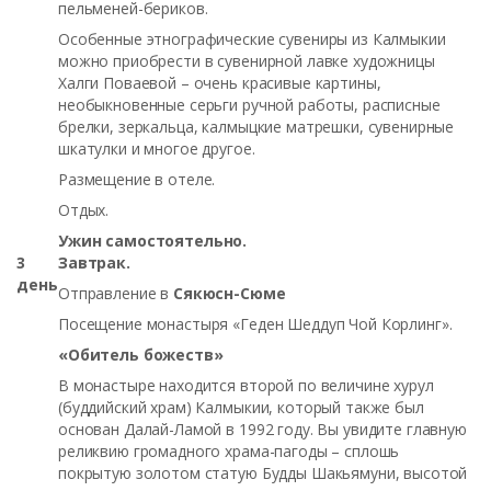
пельменей-бериков.
Особенные этнографические сувениры из Калмыкии
можно приобрести в сувенирной лавке художницы
Халги Поваевой – очень красивые картины,
необыкновенные серьги ручной работы, расписные
брелки, зеркальца, калмыцкие матрешки, сувенирные
шкатулки и многое другое.
Размещение в отеле.
Отдых.
Ужин самостоятельно.
3
Завтрак.
день
Отправление в
Сякюсн-Сюме
Посещение монастыря «Геден Шеддуп Чой Корлинг».
«Обитель божеств»
В монастыре находится второй по величине хурул
(буддийский храм) Калмыкии, который также был
основан Далай-Ламой в 1992 году. Вы увидите главную
реликвию громадного храма-пагоды – сплошь
покрытую золотом статую Будды Шакьямуни, высотой