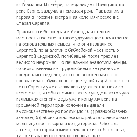
из Германии. И вскоре, неподалеку от Царицына, на
реке Сарпе, зазвучала немецкая речь. Так возникла
первая в России иностранная колония-поселение
Старая Сарепта.
Практически безлюдная и безводная степная
местность произвела такое удручающее впечатление
на основательных немцев, что они назвали ее
Сарептой, по аналогии с библейской местностью
Сарептой Сидонской, погибавшей после трех лет
великого неурожая. Но печальным аналогиям немцы,
со свойственным им трудолюбием и энтузиазмом,
предавались недолго, и вскоре выжженная степь
превратилась, буквально, в цветущий сад. А через сто
лет в Сарепту уже съезжались путешественники со
всего света, чтобы своими глазами увидеть «это чудо
калмыцких степей». Ведь уже к концу XIX века на
крошечной территории колонии выдавали
высококачественную продукцию 10 (!) разнообразных
заводов, 6 фабрик и мастерских, работало несколько
мельниц, своя пекарня и кондитерская. Работала
аптека, в которой помимо лекарств из собственных,
тут же выращенных лекарственных трав,