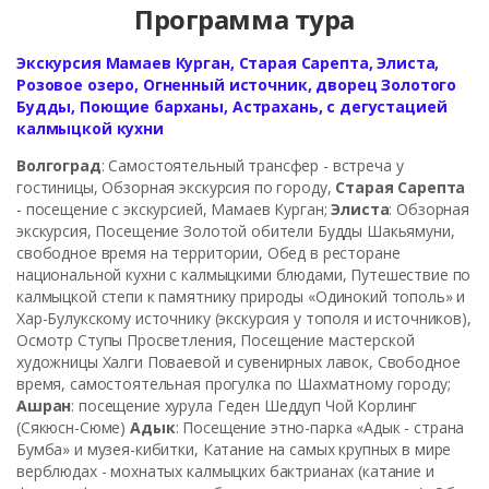
Программа тура
Экскурсия Мамаев Курган, Старая Сарепта, Элиста,
Розовое озеро, Огненный источник, дворец Золотого
Будды, Поющие барханы, Астрахань, с дегустацией
калмыцкой кухни
Волгоград
: Самостоятельный трансфер - встреча у
гостиницы, Обзорная экскурсия по городу,
Старая Сарепта
- посещение с экскурсией, Мамаев Курган;
Элиста
: Обзорная
экскурсия, Посещение Золотой обители Будды Шакьямуни,
свободное время на территории, Обед в ресторане
национальной кухни с калмыцкими блюдами, Путешествие по
калмыцкой степи к памятнику природы «Одинокий тополь» и
Хар-Булукскому источнику (экскурсия у тополя и источников),
Осмотр Ступы Просветления, Посещение мастерской
художницы Халги Поваевой и сувенирных лавок, Свободное
время, самостоятельная прогулка по Шахматному городу;
Ашран
: посещение хурула Геден Шеддуп Чой Корлинг
(Сякюсн-Сюме)
Адык
: Посещение этно-парка «Адык - страна
Бумба» и музея-кибитки, Катание на самых крупных в мире
верблюдах - мохнатых калмыцких бактрианах (катание и