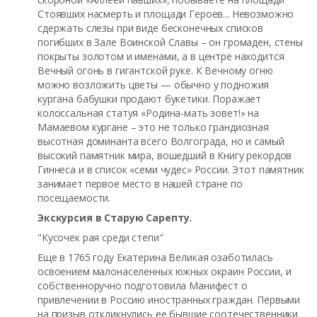
Стоявших насмерть и площади Героев... Невозможно
сдержать слезы при виде бесконечных списков
погибших в Зале Воинской Славы – он громаден, стены
покрыты золотом и именами, а в центре находится
Вечный огонь в гигантской руке. К Вечному огню
можно возложить цветы — обычно у подножия
кургана бабушки продают букетики. Поражает
колоссальная статуя «Родина-мать зовет!» на
Мамаевом кургане – это не только грандиозная
высотная доминанта всего Волгограда, но и самый
высокий памятник мира, вошедший в Книгу рекордов
Гиннеса и в список «семи чудес» России. Этот памятник
занимает первое место в нашей стране по
посещаемости.
Экскурсия в Старую Сарепту.
"Кусочек рая среди степи"
Еще в 1765 году Екатерина Великая озаботилась
освоением малонаселенных южных окраин России, и
собственноручно подготовила Манифест о
привлечении в Россию иностранных граждан. Первыми
на призыв откликнулись ее бывшие соотечественники