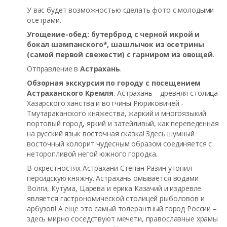
У вас будет возможностью сделать фото с молодыми
осетрами.
Угощение-обед: бутерброд с черной икрой и
бокал шампанского*, шашлычок из осетрины
(самой первой свежести) с гарниром из овощей
.
Отправление в
Астрахань
.
Обзорная экскурсия по городу с посещением
Астраханского Кремля
. Астрахань – древняя столица
Хазарского ханства и вотчины Рюриковичей -
Тмутараканского княжества, жаркий и многоязыкий
портовый город, яркий и затейливый, как переведенная
на русский язык восточная сказка! Здесь шумный
восточный колорит чудесным образом соединяется с
неторопливой негой южного городка.
В окрестностях Астрахани Степан Разин утопил
персидскую княжну. Астрахань омывается водами
Волги, Кутума, Царева и ерика Казачий и издревле
является гастрономической столицей рыболовов и
арбузов! А еще это самый толерантный город России –
здесь мирно соседствуют мечети, православные храмы