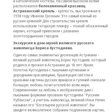
и католические костелы. На самом высоком холме
расположился
белокаменный красавец
Астраханский кремль
- крепость, выстроенная в
1558 году Иваном Грозным. Это самый южный из
русских кремлей! Для строительства кремля
использовали татарскую плинфу – тонкий обожженный
кирпич, который привозили с развалин
золотоордынских городов.
Экскурсия в дом-музей великого русского
живописца Бориса Кустодиева.
Один из самых знаменитых уроженцев Астрахани -
великий русский живописец Борис Кустодиев, который
родился и прожил в Астрахани до 18 лет. Яркие
полотна Кустодиева с пышными купчихами и
дородными красавицами, брызжущие светом и
красками картины русских ярмарок и гуляний снискали
большую любовь почитателей во всем мире.
Современники за любовь к изображению дам с
пышными формами прозвали Кустодиева "Русским
Рубенсом", а учитель живописца, великий Илья Репин
называл его "Богатырем русской живописи". Вы
увидите великолепное собрание подлинников картин,