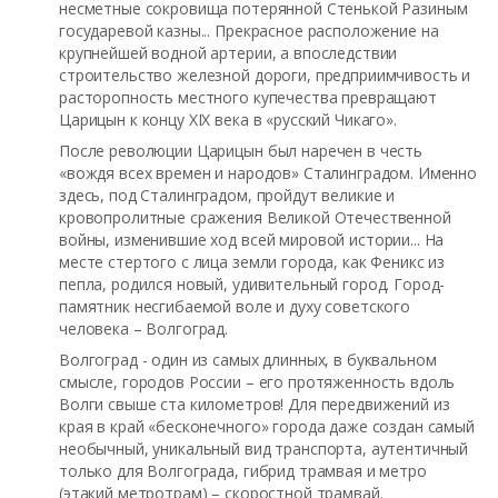
несметные сокровища потерянной Стенькой Разиным
государевой казны... Прекрасное расположение на
крупнейшей водной артерии, а впоследствии
строительство железной дороги, предприимчивость и
расторопность местного купечества превращают
Царицын к концу XIX века в «русский Чикаго».
После революции Царицын был наречен в честь
«вождя всех времен и народов» Сталинградом. Именно
здесь, под Сталинградом, пройдут великие и
кровопролитные сражения Великой Отечественной
войны, изменившие ход всей мировой истории... На
месте стертого с лица земли города, как Феникс из
пепла, родился новый, удивительный город. Город-
памятник несгибаемой воле и духу советского
человека – Волгоград.
Волгоград - один из самых длинных, в буквальном
смысле, городов России – его протяженность вдоль
Волги свыше ста километров! Для передвижений из
края в край «бесконечного» города даже создан самый
необычный, уникальный вид транспорта, аутентичный
только для Волгограда, гибрид трамвая и метро
(этакий метротрам) – скоростной трамвай.