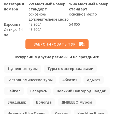
Категория
2-х местный номер
1-но местный номер
номера
стандарт
стандарт
основное/
основное место
дополнительное место
Взрослые
48 900/-
54 900
Дети до 14
48 900/-
-
лет
ЗАБРОНИРОВАТЬ ТУР
Экскурсии в другие регионы и на праздники:
1-дневные туры
Туры с мастер-классами
Гастрономические туры
Абхазия
Адыгея
Байкал
Беларусь
Великий Новгород Валдай
Владимир
Вологда
ДИВЕЕВО Муром
Иваново Шуя Палех
Кавказ
Кав.Мин.Воды