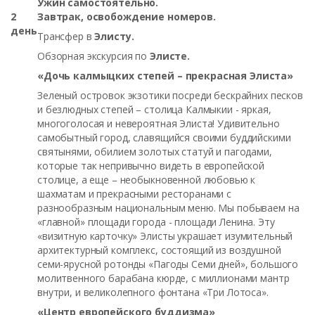
Ужин самостоятельно.
2
Завтрак, освобождение номеров.
день
Трансфер в
Элисту.
Обзорная экскурсия по
Элисте.
«Дочь калмыцких степей – прекрасная Элиста»
Зеленый островок экзотики посреди бескрайних песков
и безлюдных степей – столица Калмыкии - яркая,
многоголосая и невероятная Элиста! Удивительно
самобытный город, славящийся своими буддийскими
святынями, обилием золотых статуй и пагодами,
которые так непривычно видеть в европейской
столице, а еще – необыкновенной любовью к
шахматам и прекрасными ресторанами с
разнообразным национальным меню. Мы побываем на
«главной» площади города - площади Ленина. Эту
«визитную карточку» Элисты украшает изумительный
архитектурный комплекс, состоящий из воздушной
семи-ярусной ротонды «Пагоды Семи дней», большого
молитвенного барабана кюрде, с миллионами мантр
внутри, и великолепного фонтана «Три Лотоса».
«Центр европейского буддизма»