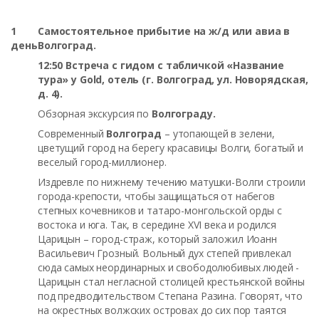
1
Самостоятельное прибытие на ж/д или авиа в
день
Волгоград.
12:50 Встреча с гидом с табличкой «Название
тура» у Gold, отель (г. Волгоград, ул. Новорядская,
д. 4).
Обзорная экскурсия по
Волгограду.
Современный
Волгоград
– утопающей в зелени,
цветущий город на берегу красавицы Волги, богатый и
веселый город-миллионер.
Издревле по нижнему течению матушки-Волги строили
города-крепости, чтобы защищаться от набегов
степных кочевников и татаро-монгольской орды с
востока и юга. Так, в середине XVI века и родился
Царицын – город-страж, который заложил Иоанн
Васильевич Грозный. Вольный дух степей привлекал
сюда самых неординарных и свободолюбивых людей -
Царицын стал негласной столицей крестьянской войны
под предводительством Степана Разина. Говорят, что
на окрестных волжских островах до сих пор таятся