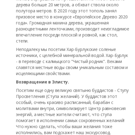
дерева больше 20 метров, а обхват ствола около
полутора метров. В 2020 году этот тополь занял
призовое место в конкурсе «Европейское Дерево 2020
года». Громадная махина дерева, украшенная
разноцветными ленточками, производит неизгладимое
впечатление посреди плоской и ровной, как стол,
степи.
Неподалеку мы посетим Хар-Бурлукские соленые
источники, с целебной минеральной водой. Хар-Бурлук
- в переводе с калмыцкого "Чистый родник". Веками
славятся местные воды своим уникальным составом и
исцеляющими свойствами.
Возвращение в
Элисту.
Посетим еще одну великую святыню буддистов - Ступу
Просветления (Ступа желаний). У буддистов этот
особый, очень красиво расписанный, барабан с
молитвами внутри, символизирует Центр равновесия
энергий, а местные жители считают, что ступа
помогает в исполнении самых сокровенных желаний!
Что нужно сделать, чтобы ваши желания тоже
исполнились, вам подскажет наш экскурсовод.