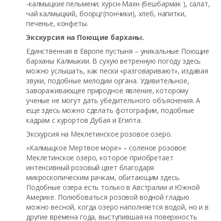
-калмыцкие пельмени; хурсн-Махн (бешбармак ), салат,
чай калмыцкий, боорцг(пончики), хлеб, напитки,
печенье, конфеты.
Экскурсия на Поющие барханы.
Единственная в Европе пустыня – уникальные Поющие
барханы Калмыкии. В сухую ветренную погоду здесь
можно услышать, как пески «разговаривают», издавая
звуки, подобные мелодии органа. Удивительное,
завораживающее природное явление, которому
ученые не могут дать убедительного объяснения. А
еще здесь можно сделать фотографии, подобные
кадрам с курортов Дубая и Египта.
Экскурсия на Меклетинское розовое озеро.
«Калмыцкое Мертвое море» – соленое розовое
Меклетинское озеро, которое приобретает
интенсивный розовый цвет благодаря
микроскопическим рачкам, обитающим здесь.
Подобные озера есть только в Австралии и Южной
Америке. Полюбоваться розовой водной гладью
можно весной, когда озеро наполняется водой, но и в
другие времена года, выступившая на поверхность