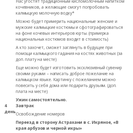
Нас угостят традиционным кисломолочным напитком
кочевников, а желающие смогут попробовать
калмыцкую молочную водку*
Можно будет примерить национальные женские и
мужские калмыцкие костюмы и сфотографироваться
на фоне кочевых интерьеров юрты. (примерка
национальных костюмов входит в стоимость)
А кто захочет, сможет заглянуть в будущее при
помощи калмыцкого гадания на костях животных (за
доп. плату на месте)
Еще можно будет изготовить эксклюзивный сувенир
своими руками – написать доброе пожелание на
калмыцком языке. Картинку с пожеланием можно
повесить у себя дома или подарить друзьям. (доп.
плата на месте)
Ужин самостоятельно.
4
Завтрак
день
Освобождение номеров
Переезд в сторону Астрахани в с. Икряное, «В
края арбузов и черной икры»