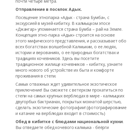
почти четыре метра.
Отправление в поселок Адык.
Посещение этнопарка «Адык - страна Бумба», с
экскурсией в музей-кибитку. В калмыцком эпосе
«Джангар» упоминается страна Бумба – рай на Земле.
Концепция этно-парка «Адык» строится на основе
этого мифического представления, и рассказывает обо
всех богатствах волшебной Калмыкии, о ее людях,
истории и верованиях, о ее природных богатствах и
традициях кочевников. Здесь вы посетите
традиционное жилище кочевников – кибитку, узнаете
много нового об устройстве их быта и комфорте
проживания в степи.
Самых отважных ждет удивительное экзотическое
приключение! Вы сможете с ветерком прокатиться по
степи на самых крупных верблюдах в мире - калмыцких
двугорбых бактрианах, покрытых мохнатой шерстью,
сделать экзотические фотографии! (фотографирование
и катание на верблюдах входит в стоимость)
Обед в кибитке с блюдами национальной кухни
.
Вы отведаете обед кочевого калмыка - бёёрги