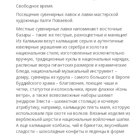
Свободное время.
Посещение сувенирных лавок и лавки-мастерской
художницы Халги Поваевой.
Местные сувенирные лавки напоминают восточные
базары – такие же пестрые, разноцветные и манящие!
Из Калмыкии везут калмыцкие серьги и аутентичные
ювелирные украшения из серебра и золота в
национальном стиле, изготовленные исключительно
вручную, традиционные куклы в национальных нарядах,
расписные веера гигантских размеров и керамические
блюда, национальный музыкальный инструмент –
домру, сувениры из хурула – самого большого в Европе
буддийского храма – благовония, поющие чаши и
четки, статуэтки и колокольчики, яркие флажки «Конь
ветра», а также всевозможные наборы шахмат
(недаром Элиста – шахматная столица) и кочевую
атрибутику, например, калмыцкую плеть маля, которую
использовали при охоте на волков. Вязаные изделия из
верблюжьей шерсти и национальные войлочные шапки.
А еще калмыцкие колбасы, чай в брикетах, вкуснейшие
сладости – шоколадные конфеты и леденцы в форме