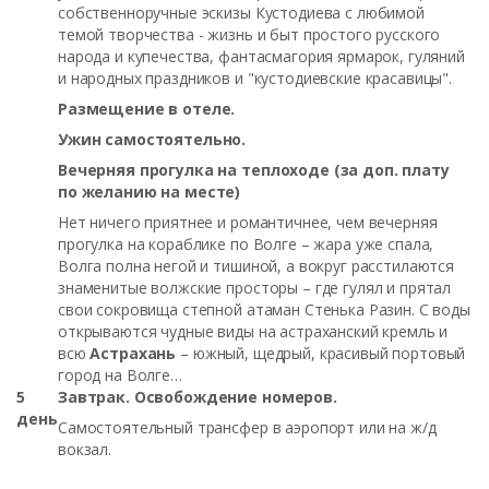
собственноручные эскизы Кустодиева с любимой
темой творчества - жизнь и быт простого русского
народа и купечества, фантасмагория ярмарок, гуляний
и народных праздников и "кустодиевские красавицы".
Размещение в отеле.
Ужин самостоятельно.
Вечерняя прогулка на теплоходе (за доп. плату
по желанию на месте)
Нет ничего приятнее и романтичнее, чем вечерняя
прогулка на кораблике по Волге – жара уже спала,
Волга полна негой и тишиной, а вокруг расстилаются
знаменитые волжские просторы – где гулял и прятал
свои сокровища степной атаман Стенька Разин. С воды
открываются чудные виды на астраханский кремль и
всю
Астрахань
– южный, щедрый, красивый портовый
город на Волге…
5
Завтрак. Освобождение номеров.
день
Самостоятельный трансфер в аэропорт или на ж/д
вокзал.