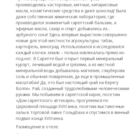
производились касторовые, мятные, кипарисовые
масла, косметические средства и даже шоколад! Была
даже собственная химическая лаборатория, где
производился знаменитый сарептский бальзам, а
эфирные масла, сахар и спирт добывались из...
арбузного сока! Здесь впервые вырастили совершенно
новые для этой местности агрокультуры: табак,
картофель, виноград. Использовался и исследовался
каждый клочок земли – польза извлекалась прямо из-
под ног. В Сарепте был открыт первый минеральный
курорт, лечивший водой и грязями, а из местной
минеральной воды добывалась магнезия, глауберова
соль и обычная поваренная, да еще в промышленных
масштабах! Да, это был настоящий «рай на берегу
Волги». Рай, созданный трудолюбивыми человеческими
руками. Мы побываем в сарептской кирхе, посетим
«Дом сарептского аптекаря», прогуляемся по
Церковной площади XVIII века, посетим выставочные
залы в торговой лавке Гольдбаха и спустимся в винный
подвал конца XVIII века.
Размещение в отеле.