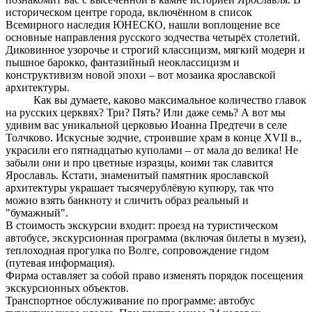
историческом центре города, включённом в список
Всемирного наследия ЮНЕСКО, нашли воплощение все
основные направления русского зодчества четырёх столетий.
Диковинное узорочье и строгий классицизм, мягкий модерн и
пышное барокко, фантазийный неоклассицизм и
конструктивизм новой эпохи – вот мозаика ярославской
архитектуры.
Как вы думаете, каково максимальное количество главок
на русских церквях? Три? Пять? Или даже семь? А вот мы
удивим вас уникальной церковью Иоанна Предтечи в селе
Толчково. Искусные зодчие, строившие храм в конце XVII в.,
украсили его пятнадцатью куполами – от мала до велика! Не
забыли они и про цветные изразцы, коими так славится
Ярославль. Кстати, знаменитый памятник ярославской
архитектуры украшает тысячерублёвую купюру, так что
можно взять банкноту и сличить образ реальный и
"бумажный".
В стоимость экскурсии входит: проезд на туристическом
автобусе, экскурсионная программа (включая билеты в музеи),
теплоходная прогулка по Волге, сопровождение гидом
(путевая информация).
Фирма оставляет за собой право изменять порядок посещения
экскурсионных объектов.
Транспортное обслуживание по программе: автобус