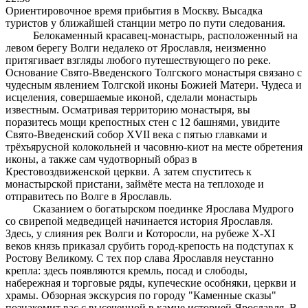
Ориентировочное время прибытия в Москву. Высадка
туристов у ближайшей станции метро по пути следования.
Белокаменный красавец-монастырь, расположенный на
левом берегу Волги недалеко от Ярославля, неизменно
притягивает взгляды любого путешествующего по реке.
Основание Свято-Введенского Толгского монастыря связано с
чудесным явлением Толгской иконы Божией Матери. Чудеса и
исцеления, совершаемые иконой, сделали монастырь
известным. Осматривая территорию монастыря, вы
поразитесь мощи крепостных стен с 12 башнями, увидите
Свято-Введенский собор XVII века с пятью главками и
трёхъярусной колокольней и часовню-киот на месте обретения
иконы, а также сам чудотворный образ в
Крестовоздвиженской церкви. А затем спуститесь к
монастырской пристани, займёте места на теплоходе и
отправитесь по Волге в Ярославль.
Сказанием о богатырском поединке Ярослава Мудрого
со свирепой медведицей начинается история Ярославля.
Здесь, у слияния рек Волги и Которосли, на рубеже X-XI
веков князь приказал срубить город-крепость на подступах к
Ростову Великому. С тех пор слава Ярославля неустанно
крепла: здесь появляются кремль, посад и слободы,
набережная и торговые ряды, купеческие особняки, церкви и
храмы. Обзорная экскурсия по городу "Каменные сказы"
познакомит вас с высеченной в камне историей Ярославля. В