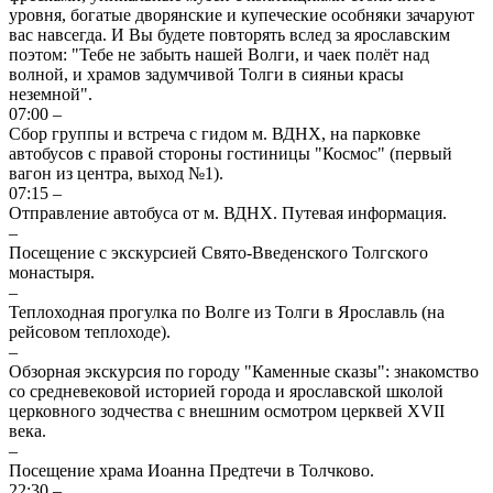
уровня, богатые дворянские и купеческие особняки зачаруют
вас навсегда. И Вы будете повторять вслед за ярославским
поэтом: "Тебе не забыть нашей Волги, и чаек полёт над
волной, и храмов задумчивой Толги в сияньи красы
неземной".
07:00 –
Сбор группы и встреча с гидом м. ВДНХ, на парковке
автобусов с правой стороны гостиницы "Космос" (первый
вагон из центра, выход №1).
07:15 –
Отправление автобуса от м. ВДНХ. Путевая информация.
–
Посещение с экскурсией Свято-Введенского Толгского
монастыря.
–
Теплоходная прогулка по Волге из Толги в Ярославль (на
рейсовом теплоходе).
–
Обзорная экскурсия по городу "Каменные сказы": знакомство
со средневековой историей города и ярославской школой
церковного зодчества с внешним осмотром церквей ХVII
века.
–
Посещение храма Иоанна Предтечи в Толчково.
22:30 –