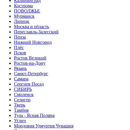
Калининград
Кострома
ПОВОЛЖЬЕ
Мурманск
Липецк
Москва и область
Переславль-Залесский
Пенза
Нижний Новгород
Плёс
Псков
Ростов Великий
Ростов-на-Дону
Рязань
Санкт-Петербург
Самара
Сергиев Посад
СИБИРЬ
Смоленск
Селигер
Тверь
Тамбов
Тула - Ясная Поляна
Углич
Мордовия Удмуртия Чувашия