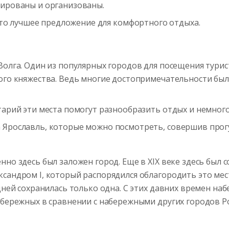
нированы и организованы.
это лучшее предложение для комфортного отдыха.
Волга. Один из популярных городов для посещения турис
ого княжества. Ведь многие достопримечательности был
тарий эти места помогут разнообразить отдых и немного
 Ярославль, которые можно посмотреть, совершив прогу
нно здесь был заложен город. Еще в XIX веке здесь был 
сандром I, который распорядился облагородить это мест
 дней сохранилась только одна. С этих давних времен н
набережных в сравнении с набережными других городов Р