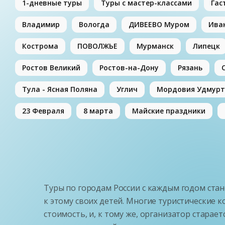
1-дневные туры
Туры с мастер-классами
Гас
Владимир
Вологда
ДИВЕЕВО Муром
Ива
Кострома
ПОВОЛЖЬЕ
Мурманск
Липецк
Ростов Великий
Ростов-на-Дону
Рязань
Тула - Ясная Поляна
Углич
Мордовия Удмурт
23 Февраля
8 марта
Майские праздники
Туры по городам России с каждым годом стан
к этому своих детей. Многие туристические
стоимость, и, к тому же, организатор старае