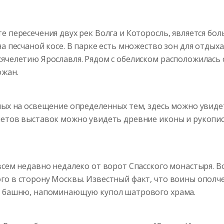
е пересечения двух рек Волга и Которосль, является б
а песчаной косе. В парке есть множество зон для отдыха
ячелетию Ярославля. Рядом с обелиском расположилась 
ожан.
ных на освещение определенных тем, здесь можно увиде
метов выставок можно увидеть древние иконы и рукопи
всем недавно недалеко от ворот Спасского монастыря. В
о в сторону Москвы. Известный факт, что воины ополчен
ую башню, напоминающую купол шатрового храма.