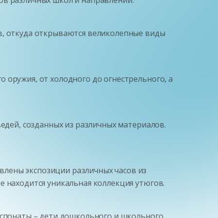
ов, откуда открываются великолепные виды
 оружия, от холодного до огнестрельного, а
ведей, созданных из различных материалов.
влены экспозиции различных часов из
е находится уникальная коллекция утюгов.
кспонаты – дети дошкольного и школьного