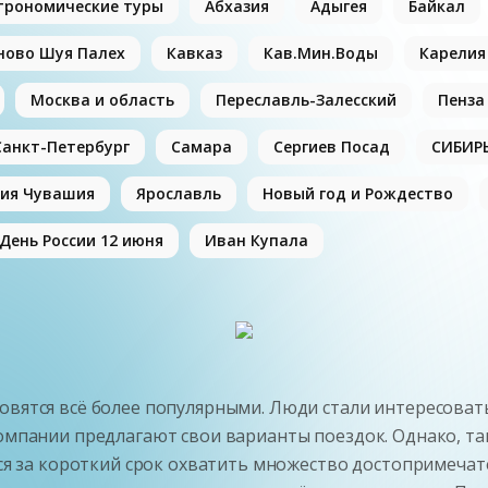
трономические туры
Абхазия
Адыгея
Байкал
ново Шуя Палех
Кавказ
Кав.Мин.Воды
Карелия
Москва и область
Переславль-Залесский
Пенза
Санкт-Петербург
Самара
Сергиев Посад
СИБИР
ия Чувашия
Ярославль
Новый год и Рождество
День России 12 июня
Иван Купала
овятся всё более популярными. Люди стали интересоват
 компании предлагают свои варианты поездок. Однако, 
тся за короткий срок охватить множество достопримечате