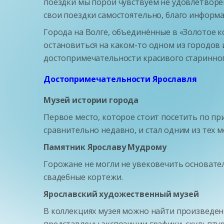
поездки мы порой чувствуем не удовлетворени
свои поездки самостоятельно, благо информ
Города на Волге, объединённые в «Золотое ко
остановиться на каком-то одном из городов 
достопримечательности красивого старинног
Достопримечательности Ярославля
Музей истории города
Первое место, которое стоит посетить по пр
сравнительно недавно, и стал одним из тех м
Памятник Ярославу Мудрому
Горожане не могли не увековечить основател
свадебные кортежи.
Ярославский художественный музей
В коллекциях музея можно найти произведен
представлены экспозиции графики, скульпту