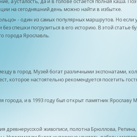
е, а усталость, да и в голове остаётся полная каша. П
ации на сегодняшний день можно найти в избытке.
льцо» - один из самых популярных маршрутов. Но если у
и без спешки погрузиться в его историю. В этой статье 
о города Ярославль.
иезду в город. Музей богат различными экспонатами, к
ест, которое настоятельно рекомендуется посетить гост
я города, и в 1993 году был открыт памятник Ярославу
ия древнерусской живописи, полотна Брюллова, Репина,
ры. Нумизматам будет интересно увидеть работы мастер