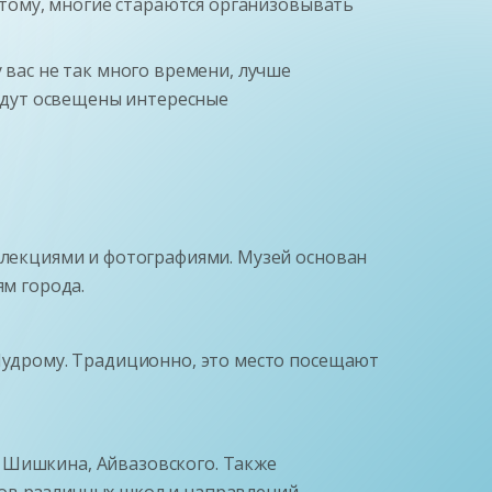
оэтому, многие стараются организовывать
 вас не так много времени, лучше
будут освещены интересные
оллекциями и фотографиями. Музей основан
ям города.
 Мудрому. Традиционно, это место посещают
 Шишкина, Айвазовского. Также
ов различных школ и направлений.