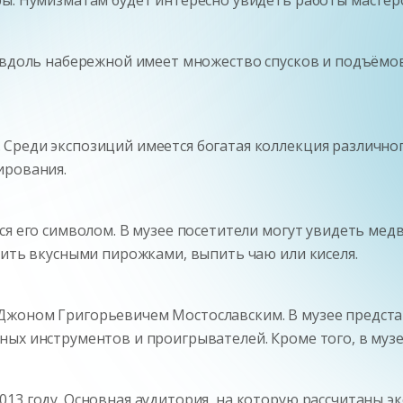
а вдоль набережной имеет множество спусков и подъём
реди экспозиций имеется богатая коллекция различного
ирования.
ся его символом. В музее посетители могут увидеть мед
сить вкусными пирожками, выпить чаю или киселя.
Джоном Григорьевичем Мостославским. В музее предста
ых инструментов и проигрывателей. Кроме того, в музе
013 году. Основная аудитория, на которую рассчитаны э