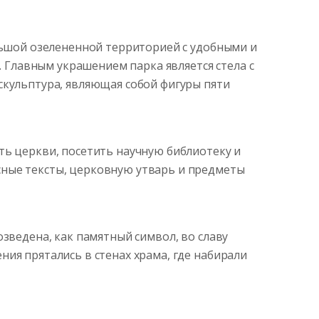
ольшой озелененной территорией с удобными и
. Главным украшением парка является стела с
скульптура, являющая собой фигуры пяти
ть церкви, посетить научную библиотеку и
сные тексты, церковную утварь и предметы
озведена, как памятный символ, во славу
ия прятались в стенах храма, где набирали