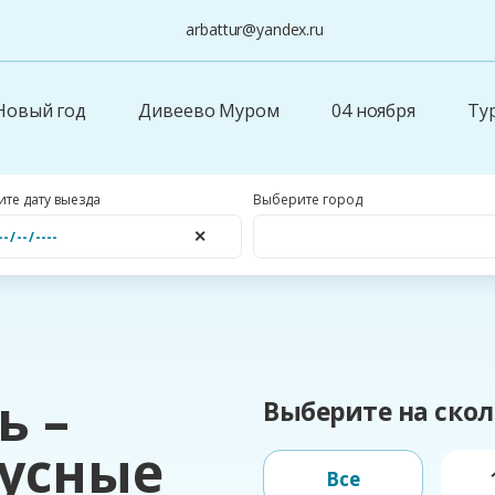
arbattur@yandex.ru
Новый год
Дивеево Муром
04 ноября
Ту
те дату выезда
Выберите город
✕
ь –
Выберите на скол
бусные
Все