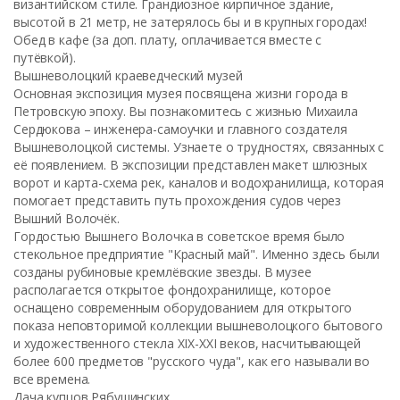
византийском стиле. Грандиозное кирпичное здание,
высотой в 21 метр, не затерялось бы и в крупных городах!
Обед в кафе (за доп. плату, оплачивается вместе с
путёвкой).
Вышневолоцкий краеведческий музей
Основная экспозиция музея посвящена жизни города в
Петровскую эпоху. Вы познакомитесь с жизнью Михаила
Сердюкова – инженера-самоучки и главного создателя
Вышневолоцкой системы. Узнаете о трудностях, связанных с
её появлением. В экспозиции представлен макет шлюзных
ворот и карта-схема рек, каналов и водохранилища, которая
помогает представить путь прохождения судов через
Вышний Волочёк.
Гордостью Вышнего Волочка в советское время было
стекольное предприятие "Красный май". Именно здесь были
созданы рубиновые кремлёвские звезды. В музее
располагается открытое фондохранилище, которое
оснащено современным оборудованием для открытого
показа неповторимой коллекции вышневолоцкого бытового
и художественного стекла XIX-XXI веков, насчитывающей
более 600 предметов "русского чуда", как его называли во
все времена.
Дача купцов Рябушинских