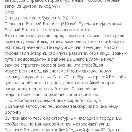
автобусов с правой стороны гостиницы "Космос" (первый
вагон из центра, выход №1).
07:15
Отправление автобуса от м. ВДНХ.
Переезд в Вышний Волочёк (310 км). Путевая информация.
Вышний Волочёк – город каналов и мостов
Это старинный русский город, самобытный, имеющий яркий
архитектурный облик, отчего намеренно хочется избежать
избитых сравнений с Петербургом или Венецией. У этого
города своя история, свой путь развития, своё лицо. Водный
путь с водоразделом в районе Вышнего Волочка имел
важное стратегическое значение. Эта старейшая
искусственная водная система России связала новую
столицу государства — Санкт-Петербург — с рекой Волгой и
центральной частью страны, решив важнейший вопрос
продовольственного снабжения. Сложнейшие
гидротехнические сооружения своего времени
сформировали особый облик и характер города.
Обзорная автобусно-пешеходная экскурсия по Вышнему
Волочку
Вы познакомитесь с архитектурным наследием города. Вы
пройдётесь по Ванчаковой линии – старейшей улице
Вышнего Волочка с застройкой "единой фасадой". Один из