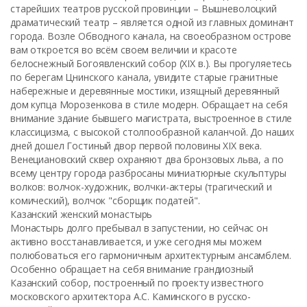
старейших театров русской провинции – Вышневолоцкий
драматический театр – является одной из главных доминант
города. Возле Обводного канала, на своеобразном острове
вам откроется во всём своем величии и красоте
белоснежный Богоявленский собор (XIX в.). Вы прогуляетесь
по берегам Цнинского канала, увидите старые гранитные
набережные и деревянные мостики, изящный деревянный
дом купца Морозенкова в стиле модерн. Обращает на себя
внимание здание бывшего магистрата, выстроенное в стиле
классицизма, с высокой столпообразной каланчой. До наших
дней дошел Гостиный двор первой половины XIX века.
Венециановский сквер охраняют два бронзовых льва, а по
всему центру города разбросаны миниатюрные скульптуры
волков: волчок-художник, волчки-актеры (трагический и
комический), волчок "сборщик податей".
Казанский женский монастырь
Монастырь долго пребывал в запустении, но сейчас он
активно восстанавливается, и уже сегодня мы можем
полюбоваться его гармоничным архитектурным ансамблем.
Особенно обращает на себя внимание грандиозный
Казанский собор, построенный по проекту известного
московского архитектора А.С. Каминского в русско-