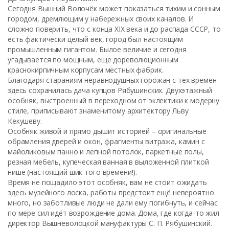
Сегодня Вышний Волочёк может показаться тихим и сонным
городом, дремлющим у набережных своих каналов. И
сложно поверить, что с конца XIX века и до распада СССР, то
есть фактически целый век, город был настоящим
промышленным гигантом. Былое величие и сегодня
угадывается по мощным, еще дореволюционным
краснокирпичным корпусам местных фабрик.
Благодаря стараниям неравнодушных горожан с тех времён
здесь сохранилась дача купцов Рябушинских. Двухэтажный
особняк, выстроенный в переходном от эклектики к модерну
стиле, приписывают знаменитому архитектору Льву
Кекушеву.
Особняк живой и прямо дышит историей – оригинальные
обрамления дверей и окон, фрагменты витража, камин с
майоликовым панно и лепной потолок, паркетные полы,
резная мебель, купеческая ванная в выложенной плиткой
нише (настоящий шик того времени!).
Время не пощадило этот особняк, вам не стоит ожидать
здесь музейного лоска, работы предстоит ещё невероятно
много, но заботливые люди не дали ему погибнуть, и сейчас
по мере сил идёт возрождение дома. Дома, где когда-то жил
директор Вышневолоцкой мануфактуры С. П. Рябушинский.