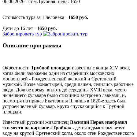
06.06.2026 - ст.м.Трубная- цена: 1650
Стоимость тура за 1 человека -
1650 руб.
Дети до 16 лет -
1650 руб.
Забронировать тур
Описание программы
Окрестности
Трубной площади
известны с конца XIV века,
когда были заложены одни из старейших московских
монастырей - Рождественский женский и Сретенский
мужской. Возле монастырей, среди пашен, селились работные
люди. Долгое время, вплоть до середины XVIII века, место
нынешнего бульвара было стихийно застроено лавками, и,
несмотря на приказ Екатерины II, лишь в 1820-е здесь был
устроен зеленый бульвар, круто спускающийся к Трубной
площади.
Известный русский живописец
Василий Перов изобразил
это место на картине «Тройка»
- дети-подмастерья везут
воду на крутой Сретенский холм, около стен Рождественского