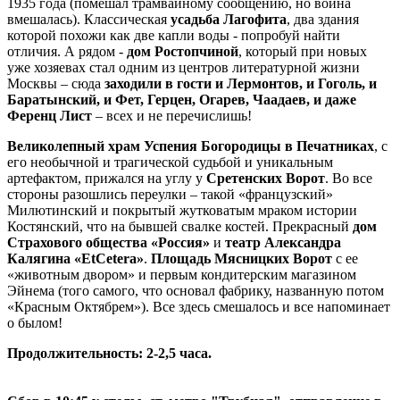
1935 года (помешал трамвайному сообщению, но война
вмешалась). Классическая
усадьба Лагофита
, два здания
которой похожи как две капли воды - попробуй найти
отличия. А рядом -
дом Ростопчиной
, который при новых
уже хозяевах стал одним из центров литературной жизни
Москвы – сюда
заходили в гости и Лермонтов, и Гоголь, и
Баратынский, и Фет, Герцен, Огарев, Чаадаев, и даже
Ференц Лист
– всех и не перечислишь!
Великолепный храм Успения Богородицы в Печатниках
, с
его необычной и трагической судьбой и уникальным
артефактом, прижался на углу у
Сретенских Ворот
. Во все
стороны разошлись переулки – такой «французский»
Милютинский и покрытый жутковатым мраком истории
Костянский, что на бывшей свалке костей. Прекрасный
дом
Страхового общества «Россия»
и
театр Александра
Калягина «
Et
Cetera
»
.
Площадь Мясницких Ворот
с ее
«животным двором» и первым кондитерским магазином
Эйнема (того самого, что основал фабрику, названную потом
«Красным Октябрем»). Все здесь смешалось и все напоминает
о былом!
Продолжительность: 2-2,5 часа.