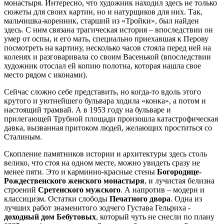
монастыря. Интересно, что художник находил здесь не только
сюжеты для своих картин, но и натурщиков для них. Так,
мальчишка-коренник, старший из «Тройки», был найден
здесь. С ним связана трагическая история – впоследствии он
умер от оспы, и его мать, специально приехавшая к Перову
посмотреть на картину, несколько часов стояла перед ней на
коленях и разговаривала со своим Васенькой (впоследствии
художник отослал ей копию полотна, которая нашла свое
место рядом с иконами).
Сейчас сложно себе представить, но когда-то вдоль этого
крутого и уютнейшего бульвара ходила «конка», а потом и
настоящий трамвай. А в 1953 году на бульваре и
прилегающей Трубной площади произошла катастрофическая
давка, вызванная притоком людей, желающих проститься со
Сталиным.
Скопление памятников истории и архитектуры здесь столь
велико, что стоя на одном месте, можно увидеть сразу не
менее пяти. Это и карминно-красные стены
Богородице-
Рождественского женского монастыря
, и лучистая белизна
строений
Сретенского мужского
. А напротив – модерн и
классицизм. Остатки слободы
Печатного двора
. Одна из
лучших работ знаменитого зодчего Густава Гельриха -
доходный дом Бебутовых
, который чуть не снесли по плану