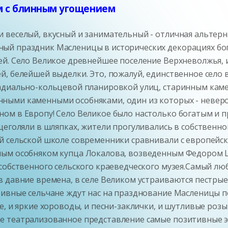
м с блинным угощением
 веселый, вкусный и занимательный - отличная альтер
й праздник Масленицы в исторических декорациях бога
ей. Село Великое древнейшее поселение Верхневолжья, 
, белейшей выделки. Это, пожалуй, единственное село в
радиально-кольцевой планировкой улиц, старинным ка
ными каменными особняками, один из которых - невер
ом в Европу! Село Великое было настолько богатым и 
 щеголяли в шляпках, жители прогуливались в собственн
й сельской школе современники сравнивали с европейс
ным особняком купца Локалова, возведенным Федором 
собственного сельского краеведческого музея.Самый лю
в давние времена, в селе Великом устраиваются пестр
тивные сельчане ждут нас на празднование Масленицы 
е, и яркие хороводы, и песни-заклички, и шутливые роз
 театрализованное представление самые позитивные эм