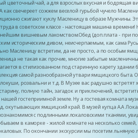
й цветочный чай, а для взрослых вкусная и бодрящая ви
А как свечереет сожжем веселой гурьбой чучело Маслен
диционно сжигают куклу Масленицу в образе Мужчины. Эт
руда в советском классе - настоящая машина времени! Н
снейшим вишневым лакомством.Обед (доп.плата - при по
ским историческим дивом, неисчерпаемым, как сама Русь
ьно Масленицу встретим, да не просто, а по особым ям
сленица не такая как прочие, многие забытые масленич
агается в стилизованном под старинную карету здании
ллекция самой разнообразной утвари ямщицкого быта. О
олокуши, розвальни и т.д. В Музее вас радушно встретя
старину, полную тайн, загадок и приключений, встрети
нашей гостеприимной земле. Ну а гостевая комната муз
енд, окутывающих ямщицкий край. В музей купца А.А Ло
познакомимся с подлинными локаловскими тканями, увид
бываем в каморке - жилой комнате на несколько семей,
окаловых. По окончании экскурсии мы посетим льняную 