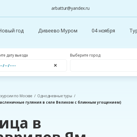
arbattur@yandex.ru
Новый год
Дивеево Муром
04 ноября
Ту
те дату выезда
Выберите город
✕
скурсии по Москве
Однодневные туры
асленичные гуляния в селе Великом с блинным угощением)
ица в