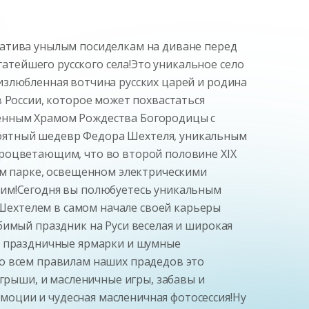
натива унылым посиделкам на диване перед
тейшего русского села!Это уникальное село
излюбленная вотчина русских царей и родина
 России, которое может похвастаться
менным Храмом Рождества Богородицы с
оятный шедевр Федора Шехтеля, уникальным
процветающим, что во второй половине XIX
ом парке, освещенном электрическими
ким!Сегодня вы полюбуетесь уникальным
Шехтелем в самом начале своей карьеры
бимый праздник на Руси веселая и широкая
ые праздничные ярмарки и шумные
по всем правилам наших прадедов это
ыгрыши, и масленичные игры, забавы и
оции и чудесная масленичная фотосессия!Ну