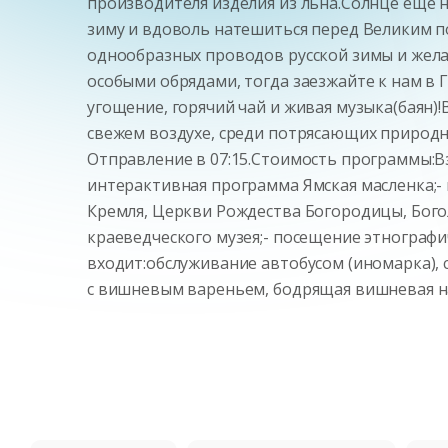
производителя изделия из льна.Солнце еще н
зиму и вдоволь натешиться перед Великим п
однообразных проводов русской зимы и жела
особыми обрядами, тогда заезжайте к нам в 
угощение, горячий чай и живая музыка(баян
свежем воздухе, среди потрясающих природных
Отправление в 07:15.Стоимость программы:Вз
интерактивная программа Ямская масленка;- м
Кремля, Церкви Рождества Богородицы, Бого
краеведческого музея;- посещение этнографи
входит:обслуживание автобусом (иномарка),
с вишневым вареньем, бодрящая вишневая на