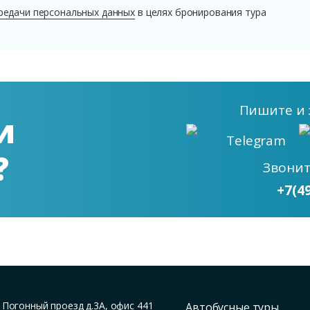
редачи персональных данных
в целях бронирования тура
Пишите
и 
и
Telegram
?
Звони
+7(4
,
Погонный проезд д.3А, офис 441
Автобусные туры