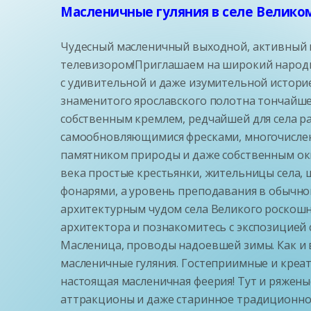
Масленичные гуляния в селе Велико
Чудесный масленичный выходной, активный и
телевизором!Приглашаем на широкий народны
с удивительной и даже изумительной истори
знаменитого ярославского полотна тончайшей
собственным кремлем, редчайшей для села 
самообновляющимися фресками, многочислен
памятником природы и даже собственным окн
века простые крестьянки, жительницы села,
фонарями, а уровень преподавания в обычно
архитектурным чудом села Великого роскош
архитектора и познакомитесь с экспозицией 
Масленица, проводы надоевшей зимы. Как и 
масленичные гуляния. Гостеприимные и креа
настоящая масленичная феерия! Тут и ряжены
аттракционы и даже старинное традиционное