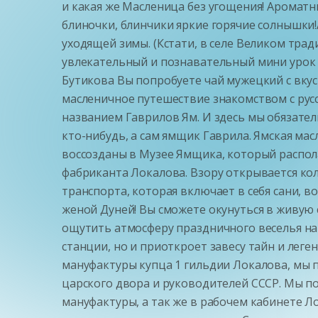
и какая же Масленица без угощения! Ароматны
блиночки, блинчики яркие горячие солнышки!
уходящей зимы. (Кстати, в селе Великом тра
увлекательный и познавательный мини урок т
Бутикова Вы попробуете чай мужецкий с вку
масленичное путешествие знакомством с рус
названием Гаврилов Ям. И здесь мы обязател
кто-нибудь, а сам ямщик Гаврила. Ямская ма
воссозданы в Музее Ямщика, который распол
фабриканта Локалова. Взору открывается ко
транспорта, которая включает в себя сани, в
женой Дуней! Вы сможете окунуться в живую 
ощутить атмосферу праздничного веселья на 
станции, но и приоткроет завесу тайн и лег
мануфактуры купца 1 гильдии Локалова, мы 
царского двора и руководителей СССР. Мы по
мануфактуры, а так же в рабочем кабинете Л