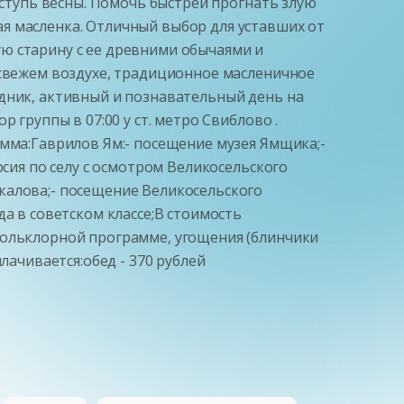
оступь весны. Помочь быстрей прогнать злую
я масленка. Отличный выбор для уставших от
ю старину с ее древними обычаями и
 свежем воздухе, традиционное масленичное
здник, активный и познавательный день на
 группы в 07:00 у ст. метро Свиблово .
амма:Гаврилов Ям:- посещение музея Ямщика;-
рсия по селу с осмотром Великосельского
калова;- посещение Великосельского
а в советском классе;В стоимость
фольклорной программе, угощения (блинчики
чивается:обед - 370 рублей