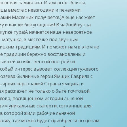
шневая наливочка. И для всех - блины,
ицы вместе с невзгодами и печалями
акий Масленик получается.)А еще нас ждет
у и как же без угощения! В чайной купца
купке тура)А начнется наше невероятное
-матушка, в местечке под звучным
щицким традициям. И поможет нам в этом не
ные традиции бережно восстановлены и
 бывшей хозяйственной постройки
собый интерес вызовет коллекция гужевого
т хозяева былинные герои Ямщик Гаврила с
ть ярких персонажей Страны ямщика и
ея расскажет не только о быте почтовой
калова, посвященном истории льняной
им уникальные скатерти, сотканные для
 в которой жили рабочие льняной
лавку, где можно будет приобрести по ценам