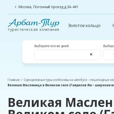
г. Москва, Погонный проезд д.3А-441
Арбат-Тур
Золотое кольцо
туристическая компания
Выберите кол-во дней
Выбери
✕
Главная
Однодневные туры из Москвы на автобусе – пешеходные эк
Великая Масленица в Великом селе (Гаврилов Ям – широкие м
Великая Маслен