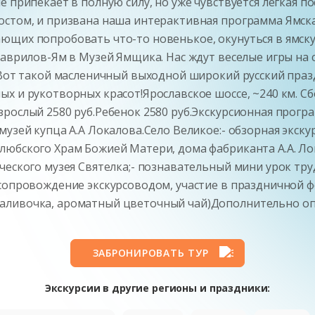
е припекает в полную силу, но уже чувствуется легкая п
остом, и призвана наша интерактивная программа Ямска
ющих попробовать что-то новенькое, окунуться в ямску
Гаврилов-Ям в Музей Ямщика. Нас ждут веселые игры на
)!Вот такой масленичный выходной широкий русский пра
 и рукотворных красот!Ярославское шоссе, ~240 км. Сбор
рослый 2580 руб.Ребенок 2580 руб.Экскурсионная прогр
узей купца А.А Локалова.Село Великое:- обзорная экску
любского Храм Божией Матери, дома фабриканта А.А. Ло
ческого музея Святелка;- познавательный мини урок труд
 сопровождение экскурсоводом, участие в праздничной 
ливочка, ароматный цветочный чай)Дополнительно опла
ЗАБРОНИРОВАТЬ ТУР
Экскурсии в другие регионы и праздники: