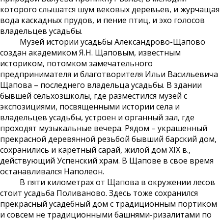
которого слышатся шум вековых деревьев, и журчащая
вода каскадных прудов, и пение птиц, и эхо голосов
владельцев усадьбы.
Музей истории усадьбы Александрово-Щапово
создан академиком Я.Н. Щаповым, известным
историком, потомком замечательного
предпринимателя и благотворителя Ильи Васильевича
Щапова – последнего владельца усадьбы. В здании
бывшей сельхозшколы, где разместился музей с
экспозициями, посвященными истории села и
владельцев усадьбы, устроен и органный зал, где
проходят музыкальные вечера. Рядом – украшенный
прекрасной деревянной резьбой бывший барский дом,
сохранились и каретный сарай, жилой дом XIX в.,
действующий Успенский храм. В Щапове в свое время
останавливался Наполеон.
В пяти километрах от Щапова в окружении лесов
стоит усадьба Поливаново. Здесь тоже сохранился
прекрасный усадебный дом с традиционным портиком
и совсем не традиционными башнями-ризалитами по