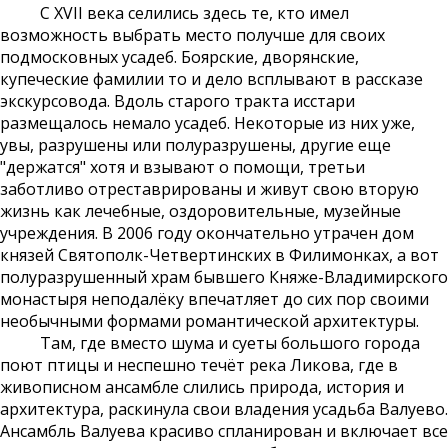
С XVII века селились здесь те, кто имел
возможность выбрать место получше для своих
подмосковных усадеб. Боярские, дворянские,
купеческие фамилии то и дело всплывают в рассказе
экскурсовода. Вдоль старого тракта исстари
размещалось немало усадеб. Некоторые из них уже,
увы, разрушены или полуразрушены, другие еще
"держатся" хотя и взывают о помощи, третьи
заботливо отреставрированы и живут свою вторую
жизнь как лечебные, оздоровительные, музейные
учреждения. В 2006 году окончательно утрачен дом
князей Святополк-Четвертинских в Филимонках, а вот
полуразрушенный храм бывшего Княже-Владимирского
монастыря неподалёку впечатляет до сих пор своими
необычными формами романтической архитектуры.
Там, где вместо шума и суеты большого города
поют птицы и неспешно течёт река Ликова, где в
живописном ансамбле слились природа, история и
архитектура, раскинула свои владения усадьба Валуево.
Ансамбль Валуева красиво спланирован и включает все