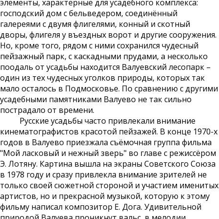
элементы, характерные для усадебного комплекса:
господский дом с бельведером, соединённый
галереями с двумя флигелями, конный и скотный
дворы, флигеля у въездных ворот и другие сооружения.
Но, кроме того, рядом с ними сохранился чудесный
пейзажный парк, с каскадными прудами, а несколько
поодаль от усадьбы находится Валуевский лесопарк –
один из тех чудесных уголков природы, которых так
мало осталось в Подмосковье. По сравнению с другими
усадебными памятниками Валуево не так сильно
пострадало от времени.
Русские усадьбы часто привлекали внимание
кинематографистов красотой пейзажей. В конце 1970-х
годов в Валуево приезжала съёмочная группа фильма
"Мой ласковый и нежный зверь" во главе с режиссёром
Э. Лотяну. Картина вышла на экраны Советского Союза
в 1978 году и сразу привлекла внимание зрителей не
только своей сюжетной стороной и участием именитых
артистов, но и прекрасной музыкой, которую к этому
фильму написал композитор Е. Дога. Удивительной
природой Валуева проникнут вальс, в мелодии