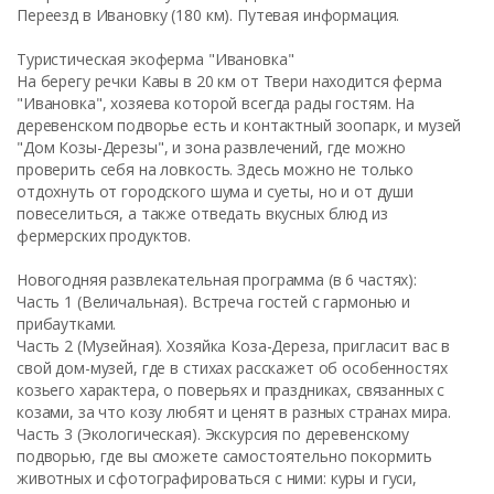
Переезд в Ивановку (180 км). Путевая информация.
Туристическая экоферма "Ивановка"
На берегу речки Кавы в 20 км от Твери находится ферма
"Ивановка", хозяева которой всегда рады гостям. На
деревенском подворье есть и контактный зоопарк, и музей
"Дом Козы-Дерезы", и зона развлечений, где можно
проверить себя на ловкость. Здесь можно не только
отдохнуть от городского шума и суеты, но и от души
повеселиться, а также отведать вкусных блюд из
фермерских продуктов.
Новогодняя развлекательная программа (в 6 частях):
Часть 1 (Величальная). Встреча гостей с гармонью и
прибаутками.
Часть 2 (Музейная). Хозяйка Коза-Дереза, пригласит вас в
свой дом-музей, где в стихах расскажет об особенностях
козьего характера, о поверьях и праздниках, связанных с
козами, за что козу любят и ценят в разных странах мира.
Часть 3 (Экологическая). Экскурсия по деревенскому
подворью, где вы сможете самостоятельно покормить
животных и сфотографироваться с ними: куры и гуси,