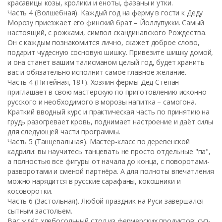
красавицы козы, кролики и еноты, фазаны и утки.
Часть 4 (Волшебная). Каждый год на ферму в гости к Деду
Морозу приезжает его финский брат – Йоллупукки. Самый
настоящий, с рожками, символ скандинавского Рождества.
Он с каждым познакомится лично, скажет доброе слово,
подарит чудесную сосновую шишку. Привезите шишку домой,
и она станет вашим талисманом целый год, будет хранить
вас и обязательно исполнит самое главное желание.
Часть 4 (Питейная, 18+). Хозяин фермы Дед Степан
приглашает в свою мастерскую по приготовлению исконно
русского и необходимого в морозы напитка – самогона.
Краткий вводный курс и практическая часть по принятию на
грудь разогревает кровь, поднимает настроение и даёт силы
для следующей части программы.
Часть 5 (Танцевальная). Мастер-класс по деревенской
кадрили: вы научитесь танцевать не просто отдельные "па",
а полностью все фигуры от начала до конца, с поворотами-
разворотами и сменой партнёра. А для полноты впечатления
можно нарядится в русские сарафаны, кокошники и
косоворотки.
Часть 6 (Застольная). Любой праздник на Руси завершался
сытным застольем.
Вас ждёт хлебосольный стол из фермерских продуктов: суп-