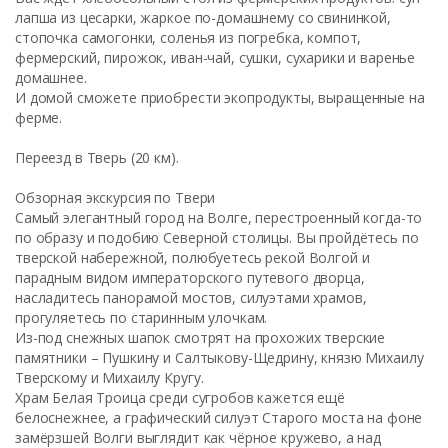
лапша из цесарки, жаркое по-домашнему со свининкой,
стопочка самогонки, соленья из погребка, компот,
фермерский, пирожок, иван-чай, сушки, сухарики и варенье
домашнее.
И домой сможете приобрести экопродукты, выращенные на
ферме.
Переезд в Тверь (20 км).
Обзорная экскурсия по Твери
Самый элегантный город на Волге, перестроенный когда-то
по образу и подобию Северной столицы. Вы пройдётесь по
тверской набережной, полюбуетесь рекой Волгой и
парадным видом императорского путевого дворца,
насладитесь панорамой мостов, силуэтами храмов,
прогуляетесь по старинным улочкам.
Из-под снежных шапок смотрят на прохожих тверские
памятники – Пушкину и Салтыкову-Щедрину, князю Михаилу
Тверскому и Михаилу Кругу.
Храм Белая Троица среди сугробов кажется ещё
белоснежнее, а графический силуэт Старого моста на фоне
замёрзшей Волги выглядит как чёрное кружево, а над