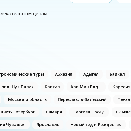
влекательным ценам.
трономические туры
Абхазия
Адыгея
Байкал
ново Шуя Палех
Кавказ
Кав.Мин.Воды
Карелия
Москва и область
Переславль-Залесский
Пенза
Санкт-Петербург
Самара
Сергиев Посад
СИБИР
ия Чувашия
Ярославль
Новый год и Рождество