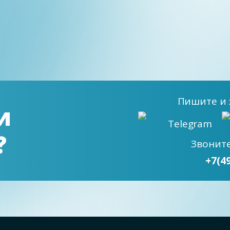
Пишите
и 
и
Telegram
?
Звонит
+7(4