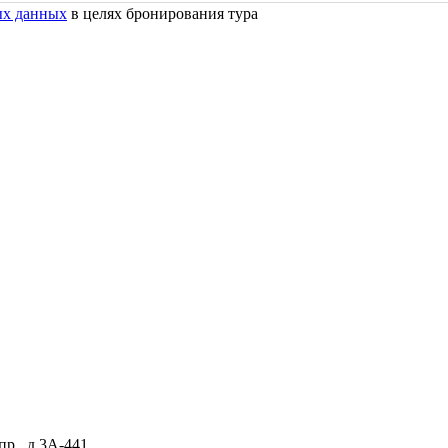
ых данных
в целях бронирования тура
р., д.3А-441