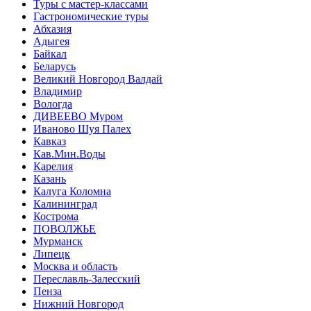
Туры с мастер-классами
Гастрономические туры
Абхазия
Адыгея
Байкал
Беларусь
Великий Новгород Валдай
Владимир
Вологда
ДИВЕЕВО Муром
Иваново Шуя Палех
Кавказ
Кав.Мин.Воды
Карелия
Казань
Калуга Коломна
Калининград
Кострома
ПОВОЛЖЬЕ
Мурманск
Липецк
Москва и область
Переславль-Залесский
Пенза
Нижний Новгород