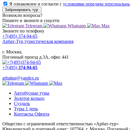
Я ознакомлен и согласен с
условиями передачи персональн
Забронировать тур
Возникли вопросы?
Пишите
и звоните в соцсети
Telegram
Whatsapp
Max
Звоните
по телефону
+7(495) 374-94-65
Арбат-Тур
туристическая компания
г. Москва,
Погонный проезд д.3А, офис 441
+7(495)
374-94-65
arbattur@yandex.ru
Автобусные туры
Золотое кольцо
Суздаль
Туры 1 день
Контакты Оферта
Общество с ограниченной ответственностью «Арбат-тур»
Юридический и почтовый адрес: 107564, г. Москва, Погонный п