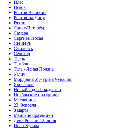
Плёс
Псков
Ростов Великий
Ростов-на-Дону
Рязань
Санкт-Петербург
Самара
Сергиев Посад
СИБИРЬ
Смоленск
Селигер
Тверь
Тамбов
Тула - Ясная Поляна
Углич
Мордовия Удмуртия Чувашия
Ярославль
Новый год и Рождество
Ноябрьские праздники
Масленица
23 Февраля
8 марта
Майские праздники
День России 12 июня
Иван Купала