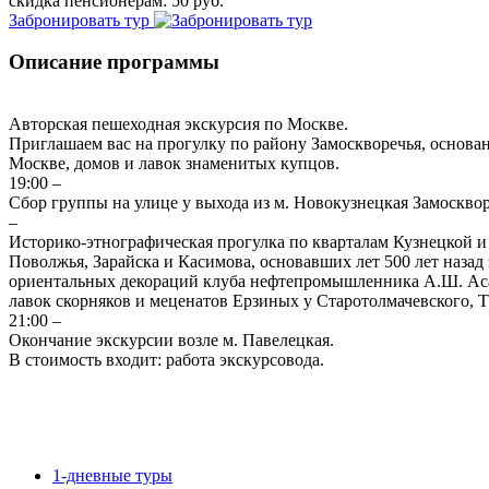
скидка пенсионерам: 50 руб.
Забронировать тур
Описание программы
Авторская пешеходная экскурсия по Москве.
Приглашаем вас на прогулку по району Замоскворечья, основанн
Москве, домов и лавок знаменитых купцов.
19:00 –
Сбор группы на улице у выхода из м. Новокузнецкая Замоскво
–
Историко-этнографическая прогулка по кварталам Кузнецкой и 
Поволжья, Зарайска и Касимова, основавших лет 500 лет наза
ориентальных декораций клуба нефтепромышленника А.Ш. Асад
лавок скорняков и меценатов Ерзиных у Старотолмачевского, Т
21:00 –
Окончание экскурсии возле м. Павелецкая.
В стоимость входит: работа экскурсовода.
1-дневные туры