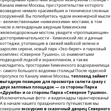
Канала имени Москвы, при строительстве которого
возведено немало красивейших и технически сложных
сооружений. Вы полюбуетесь чудом инженерной мысли
– величественными «химкинскими» мостами, в том
числе и легендарным ажурным Химкинским
железнодорожным мостом, увидите «проплывающие»
достопримечательности - Химкинский лес и дачные
коттеджи, утопающие в свежей майской зелени и
зарослях сирени, новый парк «Эко-берег» и парковый
комплекс «Северное Тушино», со знаменитыми
подводной лодкой и экранопланом, а также
насладитесь просторами Химкинского водохранилища
– самого большого водоема столицы! После чудесной
прогулки по Каналу имени Москвы,
теплоход займет
выгодную позицию для просмотра салюта сразу с
двух залповых площадок — со стороны Парка
«Дружба» и со стороны Парка «Северное Тушино».
Исключительные фото- и видеокадры гарантированы!
А в начале нашего праздничного путешествия мы
совершим
экскурсию в сказочный дворец Северного