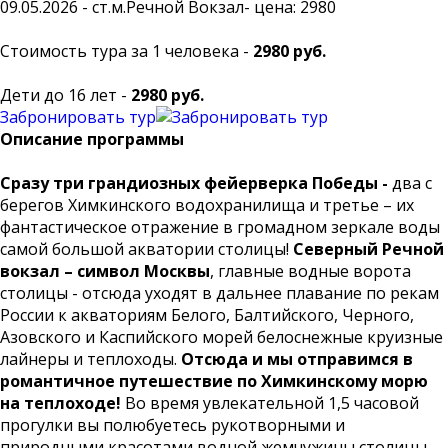
09.05.2026 - ст.м.Речной Вокзал- цена: 2980
Стоимость тура за 1 человека -
2980 руб.
Дети до 16 лет -
2980 руб.
Забронировать тур
Описание программы
Сразу три грандиозных фейерверка Победы -
два с
берегов Химкинского водохранилища и третье – их
фантастическое отражение в громадном зеркале воды
самой большой акватории столицы!
Северный Речной
вокзал – символ Москвы
, главные водные ворота
столицы - отсюда уходят в дальнее плавание по рекам
России к акваториям Белого, Балтийского, Черного,
Азовского и Каспийского морей белоснежные круизные
лайнеры и теплоходы.
Отсюда и мы отправимся в
романтичное путешествие по Химкинскому морю
на теплоходе!
Во время увлекательной 1,5 часовой
прогулки вы полюбуетесь рукотворными и
природными красотами водной жемчужины столицы –