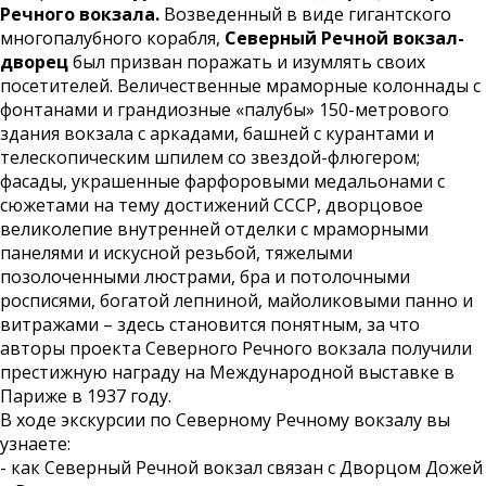
Речного вокзала.
Возведенный в виде гигантского
многопалубного корабля,
Северный Речной
вокзал-
дворец
был призван поражать и изумлять своих
посетителей. Величественные мраморные колоннады с
фонтанами и грандиозные «палубы» 150-метрового
здания вокзала с аркадами, башней с курантами и
телескопическим шпилем со звездой-флюгером;
фасады, украшенные фарфоровыми медальонами с
сюжетами на тему достижений СССР, дворцовое
великолепие внутренней отделки с мраморными
панелями и искусной резьбой, тяжелыми
позолоченными люстрами, бра и потолочными
росписями, богатой лепниной, майоликовыми панно и
витражами – здесь становится понятным, за что
авторы проекта Северного Речного вокзала получили
престижную награду на Международной выставке в
Париже в 1937 году.
В ходе экскурсии по Северному Речному вокзалу вы
узнаете:
- как Северный Речной вокзал связан с Дворцом Дожей