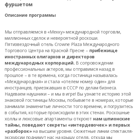
фуршетом
Описание программы
Мы отправляемся в «Мекку» международной торговли,
миллионных сделок и невероятной роскоши.
Пятизвездочный отель Crowne Plaza Международного
Торгового Центра на Красной Пресне –
прибежище
иностранных олигархов и директоров
международных корпораций.
В сопровождении
профессиональных актеров, мы отправимся назад в
прошлое – в те времена, когда гостиница называлась
«Международная» и стала «отелем номер один» для
иностранцев, приезжавших в СССР по делам бизнеса.
Надеваем наушники – и мы в игре! Вы узнаете историю этой
знаковой гостиницы Москвы, побываете в номерах, которые
занимали знаменитые личности того времени, и погрузитесь
в события, которые происходили в этих стенах. Роскошные
холлы и люксовые апартаменты откроют
нам шпионские
тайны, поведают секреты «интердевочек» и первых
«разборок»
на высшем уровня. Сюжетные линии спектакля-
экскурсии поднимут нас на крышу отеля, откуда мы