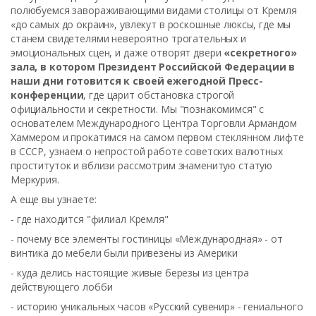
полюбуемся завораживающими видами столицы от Кремля
«до самых до окраин», увлекут в роскошные люксы, где мы
станем свидетелями невероятно трогательных и
эмоциональных сцен, и даже отворят двери
«секретного»
зала, в котором Президент Российской Федерации в
наши дни готовится к своей ежегодной Пресс-
конференции
, где царит обстановка строгой
официальности и секретности. Мы "познакомимся" с
основателем Международного Центра Торговли Армандом
Хаммером и прокатимся на самом первом стеклянном лифте
в СССР, узнаем о непростой работе советских валютных
проституток и вблизи рассмотрим знаменитую статую
Меркурия.
А еще вы узнаете:
- где находится "филиал Кремля"
- почему все элементы гостиницы «Международная» - от
винтика до мебели были привезены из Америки
- куда делись настоящие живые березы из центра
действующего лобби
- историю уникальных часов «Русский сувенир» - гениального