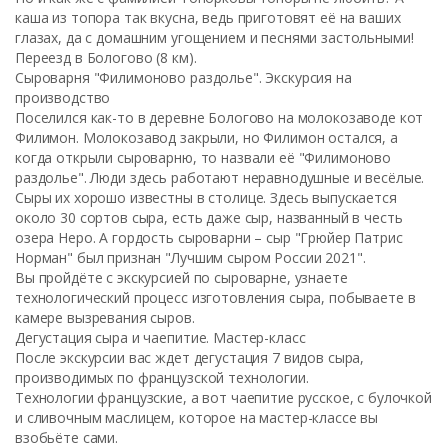
каша из топора так вкусна, ведь приготовят её на ваших
глазах, да с домашним угощением и песнями застольными!
Переезд в Бологово (8 км).
Сыроварня "Филимоново раздолье". Экскурсия на
производство
Поселился как-то в деревне Бологово на молокозаводе кот
Филимон. Молокозавод закрыли, но Филимон остался, а
когда открыли сыроварню, то назвали её "Филимоново
раздолье". Люди здесь работают неравнодушные и весёлые.
Сыры их хорошо известны в столице. Здесь выпускается
около 30 сортов сыра, есть даже сыр, названный в честь
озера Неро. А гордость сыроварни – сыр "Грюйер Патрис
Норман" был признан "Лучшим сыром России 2021".
Вы пройдёте с экскурсией по сыроварне, узнаете
технологический процесс изготовления сыра, побываете в
камере вызревания сыров.
Дегустация сыра и чаепитие. Мастер-класс
После экскурсии вас ждет дегустация 7 видов сыра,
производимых по французской технологии.
Технологии французские, а вот чаепитие русское, с булочкой
и сливочным маслицем, которое на мастер-классе вы
взобьёте сами.