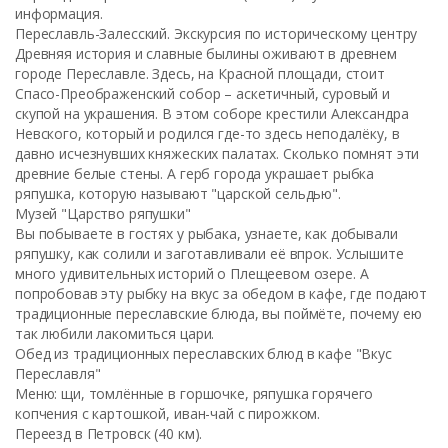
информация.
Переславль-Залесский. Экскурсия по историческому центру
Древняя история и славные былины оживают в древнем
городе Переславле. Здесь, на Красной площади, стоит
Спасо-Преображенский собор – аскетичный, суровый и
скупой на украшения. В этом соборе крестили Александра
Невского, который и родился где-то здесь неподалёку, в
давно исчезнувших княжеских палатах. Сколько помнят эти
древние белые стены. А герб города украшает рыбка
ряпушка, которую называют "царской сельдью".
Музей "Царство ряпушки"
Вы побываете в гостях у рыбака, узнаете, как добывали
ряпушку, как солили и заготавливали её впрок. Услышите
много удивительных историй о Плещеевом озере. А
попробовав эту рыбку на вкус за обедом в кафе, где подают
традиционные переславские блюда, вы поймёте, почему ею
так любили лакомиться цари.
Обед из традиционных переславских блюд в кафе "Вкус
Переславля"
Меню: щи, томлённые в горшочке, ряпушка горячего
копчения с картошкой, иван-чай с пирожком.
Переезд в Петровск (40 км).