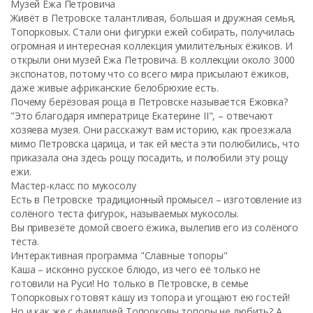
Музей Ежа Петровича
Живёт в Петровске талантливая, большая и дружная семья,
Топорковых. Стали они фигурки ежей собирать, получилась
огромная и интересная коллекция умилительных ёжиков. И
открыли они музей Ежа Петровича. В коллекции около 3000
экспонатов, потому что со всего мира присылают ёжиков,
даже живые африканские белобрюхие есть.
Почему берёзовая роща в Петровске называется Ежовка?
"Это благодаря императрице Екатерине II", – отвечают
хозяева музея. Они расскажут вам историю, как проезжала
мимо Петровска царица, и так ей места эти полюбились, что
приказала она здесь рощу посадить, и полюбили эту рощу
ежи.
Мастер-класс по мукосолу
Есть в Петровске традиционный промысел – изготовление из
солёного теста фигурок, называемых мукосолы.
Вы привезёте домой своего ёжика, вылепив его из солёного
теста.
Интерактивная программа "Славные топоры"
Каша – исконно русское блюдо, из чего её только не
готовили на Руси! Но только в Петровске, в семье
Топорковых готовят кашу из топора и угощают ею гостей!
Но и как же с фамилией Топорковы топоры не любить? А