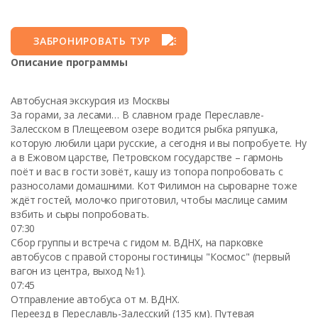
ЗАБРОНИРОВАТЬ ТУР
Описание программы
Автобусная экскурсия из Москвы
За горами, за лесами… В славном граде Переславле-
Залесском в Плещеевом озере водится рыбка ряпушка,
которую любили цари русские, а сегодня и вы попробуете. Ну
а в Ежовом царстве, Петровском государстве – гармонь
поёт и вас в гости зовёт, кашу из топора попробовать с
разносолами домашними. Кот Филимон на сыроварне тоже
ждёт гостей, молочко приготовил, чтобы маслице самим
взбить и сыры попробовать.
07:30
Сбор группы и встреча с гидом м. ВДНХ, на парковке
автобусов с правой стороны гостиницы "Космос" (первый
вагон из центра, выход №1).
07:45
Отправление автобуса от м. ВДНХ.
Переезд в Переславль-Залесский (135 км). Путевая