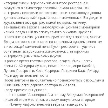
исторических интерьерах знаменитого ресторана и
окунуться в атмосферу роскоши начала XX века. Эти
интерьеры пережили революцию, советскую эпоху и дошли
до нынешних времён практически неизменными. Вы увидите
хрустальные люстры, расписной потолок, лепнину,
венецианские зеркала, многоярусный фонтан с мраморной
чашей, созданный по эскизу самого Михаила Врубеля.
В этих впечатляющих интерьерах вас ждёт завтрак, многие
блюда которого готовятся по старинным русским рецептам
в настоящей каменной печи. Кухня ресторана – удачное
сочетание гастрономических новинок с авторскими
интерпретациями знакомых вкусов.
В разное время гостями ресторана здесь были Сергей
Есенин и Айседора Дункан, Ромен Роллан, Анри Барбюс,
Лучано Паваротти, Хосе Каррерас, Патриция Каас, Ричард
Гир и другие знаменитости.
После завтрака вы обязательно познакомитесь с прошлым и
нынешним легендарного ресторана и отеля.
Среди прочего вы узнаете:
- Что такое "Альпенрозе", и почему Владимир Гиляровский
писал об этом месте, как о самом популярном в городе
- Почему мифологический зверь саламандра стал