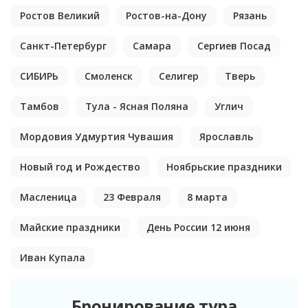
Ростов Великий
Ростов-на-Дону
Рязань
Санкт-Петербург
Самара
Сергиев Посад
СИБИРЬ
Смоленск
Селигер
Тверь
Тамбов
Тула - Ясная Поляна
Углич
Мордовия Удмуртия Чувашия
Ярославль
Новый год и Рождество
Ноябрьские праздники
Масленица
23 Февраля
8 марта
Майские праздники
День России 12 июня
Иван Купала
Бронирование тура