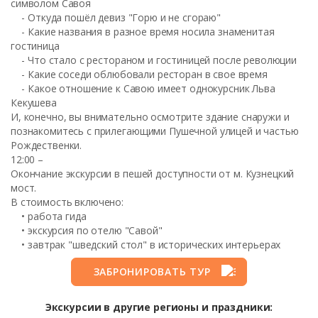
символом Савоя
- Откуда пошёл девиз "Горю и не сгораю"
- Какие названия в разное время носила знаменитая
гостиница
- Что стало с рестораном и гостиницей после революции
- Какие соседи облюбовали ресторан в свое время
- Какое отношение к Савою имеет однокурсник Льва
Кекушева
И, конечно, вы внимательно осмотрите здание снаружи и
познакомитесь с прилегающими Пушечной улицей и частью
Рождественки.
12:00 –
Окончание экскурсии в пешей доступности от м. Кузнецкий
мост.
В стоимость включено:
• работа гида
• экскурсия по отелю "Савой"
• завтрак "шведский стол" в исторических интерьерах
ЗАБРОНИРОВАТЬ ТУР
Экскурсии в другие регионы и праздники: