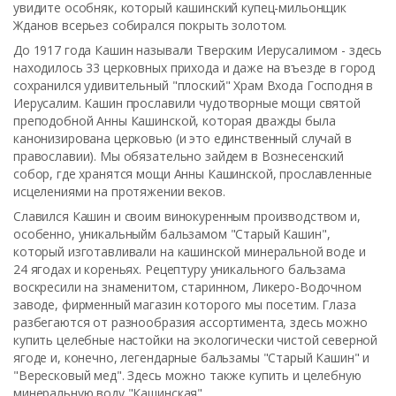
увидите особняк, который кашинский купец-мильонщик
Жданов всерьез собирался покрыть золотом.
До 1917 года Кашин называли Тверским Иерусалимом - здесь
находилось 33 церковных прихода и даже на въезде в город
сохранился удивительный "плоский" Храм Входа Господня в
Иерусалим. Кашин прославили чудотворные мощи святой
преподобной Анны Кашинской, которая дважды была
канонизирована церковью (и это единственный случай в
православии). Мы обязательно зайдем в Вознесенский
собор, где хранятся мощи Анны Кашинской, прославленные
исцелениями на протяжении веков.
Славился Кашин и своим винокуренным производством и,
особенно, уникальныйм бальзамом "Старый Кашин",
который изготавливали на кашинской минеральной воде и
24 ягодах и кореньях. Рецептуру уникального бальзама
воскресили на знаменитом, старинном, Ликеро-Водочном
заводе, фирменный магазин которого мы посетим. Глаза
разбегаются от разнообразия ассортимента, здесь можно
купить целебные настойки на экологически чистой северной
ягоде и, конечно, легендарные бальзамы "Старый Кашин" и
"Вересковый мед". Здесь можно также купить и целебную
минеральную воду "Кашинская".