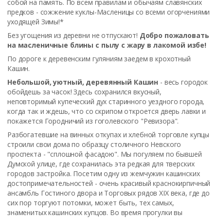
собой на память. По всем правилам и обычаям славянских
предков - сожжение куклы-Масленицы со всеми огорчениями
уходящей Зимы!*
Без угощения из деревни не отпускают!
Добро пожаловать
на масленичные блины с пылу с жару в лакомой избе!
По дороге к деревенским гуляниям заедем в крохотный
Кашин.
Небольшой, уютный, деревянный Кашин
- весь городок
обойдешь за часок! Здесь сохранился вкусный,
неповторимый купеческий дух старинного уездного города,
когда так и ждешь, что со скрипом откроется дверь лавки и
покажется Городничий из гоголевского "Ревизора".
Разбогатевшие на винных откупах и хлебной торговле купцы
строили свои дома по образцу столичного Невского
проспекта - "сплошной фасадою". Мы погуляем по бывшей
Думской улице, где сохранилась эта редкая для тверских
городов застройка. Посетим одну из жемчужин кашинских
достопримечательностей - очень красивый краснокирпичный
ансамбль Гостиного двора и Торговых рядов XIX века, где до
сих пор торгуют потомки, может быть, тех самых,
знаменитых кашинских купцов. Во время прогулки вы