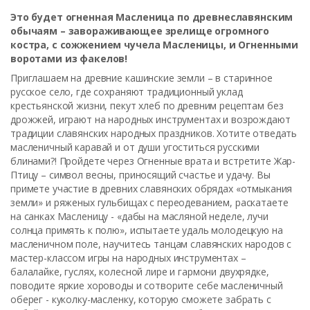
Это будет огненная Масленица по древнеславянским
обычаям – завораживающее зрелище огромного
костра, с сожжением чучела Масленицы, и Огненными
воротами из факелов!
Приглашаем на древние кашинские земли – в старинное
русское село, где сохраняют традиционный уклад
крестьянской жизни, пекут хлеб по древним рецептам без
дрожжей, играют на народных инструментах и возрождают
традиции славянских народных праздников. Хотите отведать
масленичный каравай и от души угоститься русскими
блинами?! Пройдете через Огненные врата и встретите Жар-
Птицу – символ весны, приносящий счастье и удачу. Вы
примете участие в древних славянских обрядах «отмыкания
земли» и ряженых гульбищах с переодеванием, раскатаете
на санках Масленицу - «дабы на масляной неделе, лучи
солнца примять к полю», испытаете удаль молодецкую на
масленичном поле, научитесь танцам славянских народов с
мастер-классом игры на народных инструментах –
балалайке, гуслях, колесной лире и гармони двухрядке,
поводите яркие хороводы и сотворите себе масленичный
оберег - куколку-масленку, которую сможете забрать с