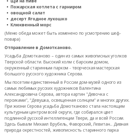
Щи на пиве
Пожарская котлета с гарниром
овощной салат
десерт Ягодное лукошко
Клюквенный морс
(Меню обеда может быть изменено по усмотрению шеф-
повара)
Отправление в Домотканово.
Усадьба Домотканово – один из самых живописных уголков
Тверской области. Высокий холм с барским домом,
окруженный старинным парком - творческая мастерская
большого русского художника Серова.
Мы посетим единственный в России дом-музей одного из
самых любимых русских художников Валентина
Александровича Серова, автора картин "Девочка с
персиками", "Девушка, освещенная солнцем" и многих других.
При жизни Серова усадьба Домотканово стала настоящим
культурным центром всей округи, где собирался цвет
подлинной русской интеллигенции Твери, да и всей России.
Здесь бывали Михаил Врубель, Фаворский, Левитан... Дивная
природа окрестностей, живописность старинного парка