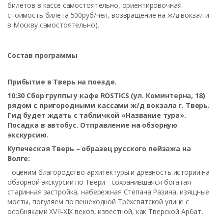
билетов в кассе самостоятельно, ориентировочная
стоимость билета 500руб/чел, возвращение на ж/д вокзал и
в Москву самостоятельно).
Состав программы
Прибытие в Тверь на поезде.
10:30 Сбор группы у кафе ROSTICS (ул. Коминтерна, 18)
рядом с пригородными кассами ж/д вокзала г. Тверь.
Гид будет ждать с табличкой «Название тура».
Посадка в автобус. Отправление на обзорную
экскурсию.
Купеческая Тверь – образец русского пейзажа на
Волге:
- оценим благородство архитектуры и древность истории на
обзорной экскурсии по Твери - сохранившаяся богатая
старинная застройка, набережная Степана Разина, изящные
мосты, погуляем по пешеходной Трёхсвятской улице с
особняками XVII-XIX веков, известной, как Тверской Арбат,