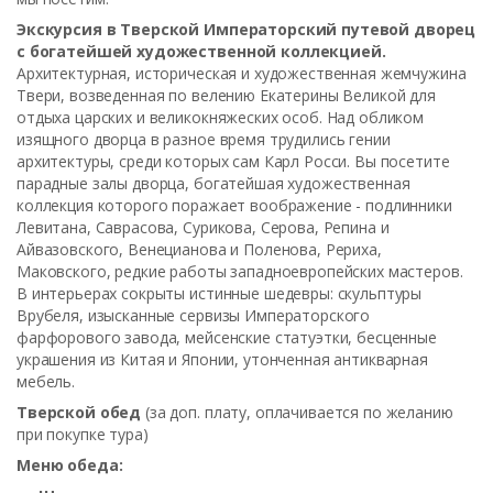
Экскурсия в Тверской Императорский путевой дворец
с богатейшей художественной коллекцией.
Архитектурная, историческая и художественная жемчужина
Твери, возведенная по велению Екатерины Великой для
отдыха царских и великокняжеских особ. Над обликом
изящного дворца в разное время трудились гении
архитектуры, среди которых сам Карл Росси. Вы посетите
парадные залы дворца, богатейшая художественная
коллекция которого поражает воображение - подлинники
Левитана, Саврасова, Сурикова, Серова, Репина и
Айвазовского, Венецианова и Поленова, Рериха,
Маковского, редкие работы западноевропейских мастеров.
В интерьерах сокрыты истинные шедевры: скульптуры
Врубеля, изысканные сервизы Императорского
фарфорового завода, мейсенские статуэтки, бесценные
украшения из Китая и Японии, утонченная антикварная
мебель.
Тверской обед
(за доп. плату, оплачивается по желанию
при покупке тура)
Меню обеда: