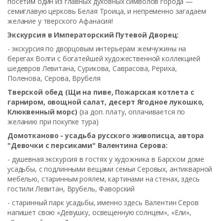
посетим один из главных духовных символов города —
семиглавую церковь Белая Троица, и непременно загадаем
желание у тверского Афанасия!
Экскурсия в Императорский Путевой Дворец:
- экскурсия по дворцовым интерьерам жемчужины на
берегах Волги с богатейшей художественной коллекцией
шедевров Левитана, Сурикова, Саврасова, Рериха,
Поленова, Серова, Врубеля
Тверской обед (Щи на пиве, Пожарская котлета с
гарниром, овощной салат, десерт Ягодное лукошко,
Клюквенный морс)
(за доп. плату, оплачивается по
желанию при покупке тура)
Домотканово - усадьба русского живописца, автора
"Девочки с персиками" Валентина Серова:
- душевная экскурсия в гостях у художника в Барском доме
усадьбы, с подлинными вещами семьи Серовых, антикварной
мебелью, старинным роялем, картинами на стенах, здесь
гостили Левитан, Врубель, Фаворский
- старинный парк усадьбы, именно здесь Валентин Серов
напишет свою «Девушку, освещенную солнцем», «Ели»,