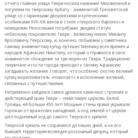
отчего главная улица Твери носила название Миллионной и
погуляем по тверскому Арбату - знаменитой Трехсвятской
улице со старинными дворянскими и купеческими
особняками XVII-XIX веков в стиле «тверского барокко» и
немецкими Ренсковыми погребами, увидим статую
небесному покровителю Твери - великому князю Михаилу
Ярославичу Тверскому, и, конечно, побываем у памятника
самому знаменитому купцу-путешественнику всех времен и
народов Афанасию Никитину, который отправился в свое
знаменитое «Хождение за три моря» из Твери. Традиционно
тверичане и гости города приходят к своему Афанасию
загадывать желания. Говорят, что особенно охотно великий
купец-мореплаватель «помогает» в исполнении желаний,
связанных с путешествиями.
Непременно зайдем в самое древнее каменное строение и
действующий храм Твери – семиглавую церковь Белой
Троицы, ей больше 450 лет! Мощные стены храма укрывали
горожан от вражеских нападений, а под землей от церкви
шел подземный ход до самого Тверского кремля.
Тверской кремль не сохранился до наших дней, и на его
бывшей территории возведен роскошный дворец, который
мы посетим.