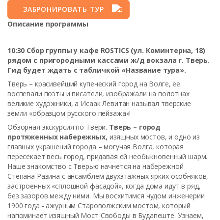
ЗАБРОНИРОВАТЬ ТУР
Описание программы
10:30 Сбор группы у кафе ROSTICS (ул. Коминтерна, 18)
рядом с пригородными кассами ж/д вокзала г. Тверь.
Гид будет ждать с табличкой «Название тура».
Тверь – красивейший купеческий город на Волге, ее
воспевали поэты и писатели, изображали на полотнах
великие художники, а Исаак Левитан называл тверские
земли «образцом русского пейзажа»!
Обзорная экскурсия по Твери.
Тверь – город
протяженных набережных,
изящных мостов, и одно из
главных украшений города – могучая Волга, которая
пересекает весь город, придавая ей необыкновенный шарм.
Наше знакомство с Тверью начнется на набережной
Степана Разина с ансамблем двухэтажных ярких особняков,
застроенных «сплошной фасадой», когда дома идут в ряд,
без зазоров между ними. Мы восхитимся чудом инженерии
1900 года - ажурным Староволжским мостом, который
напоминает изящный Мост Свободы в Будапеште. Узнаем,