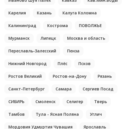
Иваново Шуя Палех
Кавказ
Кав.Мин.Воды
Карелия
Казань
Калуга Коломна
Калининград
Кострома
ПОВОЛЖЬЕ
Мурманск
Липецк
Москва и область
Переславль-Залесский
Пенза
Нижний Новгород
Плёс
Псков
Ростов Великий
Ростов-на-Дону
Рязань
Санкт-Петербург
Самара
Сергиев Посад
СИБИРЬ
Смоленск
Селигер
Тверь
Тамбов
Тула - Ясная Поляна
Углич
Мордовия Удмуртия Чувашия
Ярославль