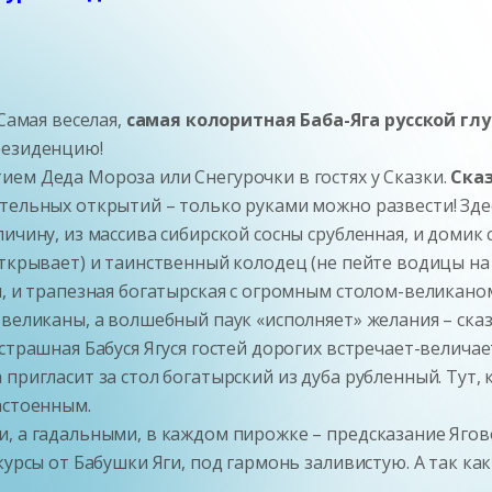
Самая веселая,
самая колоритная Баба-Яга русской глу
резиденцию!
ем Деда Мороза или Снегурочки в гостях у Сказки.
Сказ
тельных открытий – только руками можно развести! Зде
ичину, из массива сибирской сосны срубленная, и домик
ткрывает) и таинственный колодец (не пейте водицы на 
, и трапезная богатырская с огромным столом-великаном 
великаны, а волшебный паук «исполняет» желания – сказ
страшная Бабуся Ягуся гостей дорогих встречает-велича
ригласит за стол богатырский из дуба рубленный. Тут, к
астоенным.
 а гадальными, в каждом пирожке – предсказание Яговое, 
урсы от Бабушки Яги, под гармонь заливистую. А так как