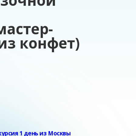
азочной
астер-
из конфет)
курсия 1 день из Москвы