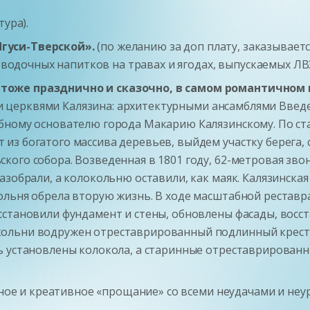
тура).
гуси-Тверской».
(по желанию за доп плату, заказывает
о-водочных напитков на травах и ягодах, выпускаемых ЛВ
тоже празднично и сказочно, в самом романтичном 
церквями Калязина: архитектурными ансамблями Введен
бному основателю города Макарию Калязинскому. По ст
из богатого массива деревьев, выйдем участку берега,
ого собора. Возведенная в 1801 году, 62-метровая зво
азобрали, а колокольню оставили, как маяк. Калязинская
ольня обрела вторую жизнь. В ходе масштабной реставра
сстановили фундамент и стены, обновлены фасады, восс
ольни водружен отреставрированный подлинный крест,
ь установлены колокола, а старинные отреставрирован
.
ичное и креативное «прощание» со всеми неудачами и не