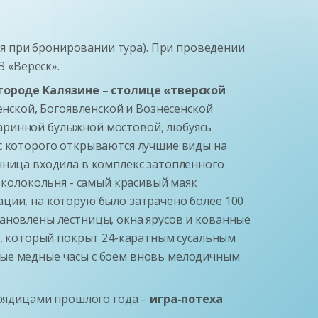
ся при бронировании тура). При проведении
З «Вереск».
городе Калязине – столице «тверской
ской, Богоявленской и Вознесенской
аринной булыжной мостовой, любуясь
 с которого открываются лучшие виды на
нница входила в комплекс затопленного
 колокольня - самый красивый маяк
ции, на которую было затрачено более 100
тановлены лестницы, окна ярусов и кованные
 который покрыт 24-каратным сусальным
ные медные часы с боем вновь мелодичным
урядицами прошлого года –
игра-потеха