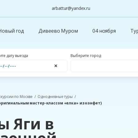
arbattur@yandex.ru
Новый год
Дивеево Муром
04 ноября
Ту
те дату выезда
Выберите город
✕
скурсии по Москве
Однодневные туры
 оригинальным мастер-классом «елка» из конфет)
ы Яги в