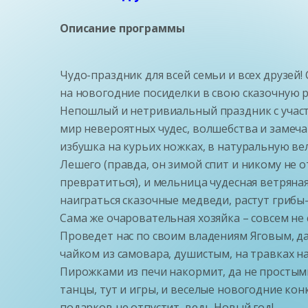
Описание программы
Чудо-праздник для всей семьи и всех друзей! 
на новогодние посиделки в свою сказочную 
Непошлый и нетривиальный праздник с участи
мир невероятных чудес, волшебства и замеча
избушка на курьих ножках, в натуральную вел
Лешего (правда, он зимой спит и никому не о
превратиться), и мельница чудесная ветряная
наиграться сказочные медведи, растут грибы-
Сама же очаровательная хозяйка – совсем не 
Проведет нас по своим владениям Яговым, да п
чайком из самовара, душистым, на травках н
Пирожками из печи накормит, да не простыми,
танцы, тут и игры, и веселые новогодние конк
подарков не отпустит, ведь Новый год!