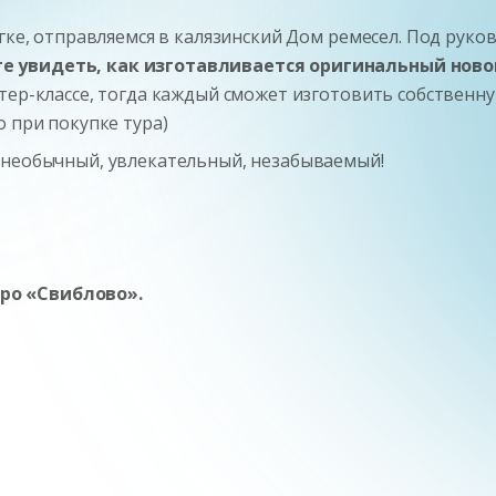
егке, отправляемся в калязинский Дом ремесел. Под руко
е увидеть, как изготавливается оригинальный новог
тер-классе, тогда каждый сможет изготовить собственну
о при покупке тура)
 необычный, увлекательный, незабываемый!
етро «Свиблово».