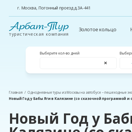
г. Москва, Погонный проезд д.3А-441
Арбат-Тур
Золотое кольцо
туристическая компания
Выберите кол-во дней
Выбери
✕
Главная
Однодневные туры из Москвы на автобусе – пешеходные эк
Новый Год у Бабы Яги в Калязине (со сказочной программой и
Новый Год у Баб