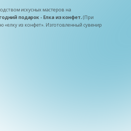
водством искусных мастеров на
одний подарок - Елка из конфет.
(При
ю «елку из конфет». Изготовленный сувенир