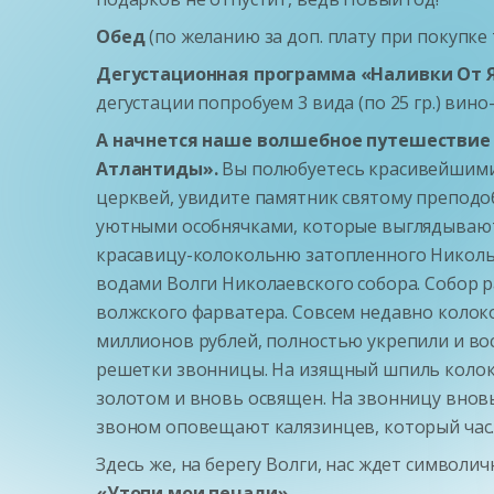
Обед
(по желанию за доп. плату при покупке 
Дегустационная программа «Наливки От Я
дегустации попробуем 3 вида (по 25 гр.) вин
А начнется наше волшебное путешествие 
Атлантиды».
Вы полюбуетесь красивейшими 
церквей, увидите памятник святому преподо
уютными особнячками, которые выглядывают 
красавицу-колокольню затопленного Никольск
водами Волги Николаевского собора. Собор р
волжского фарватера. Совсем недавно колок
миллионов рублей, полностью укрепили и во
решетки звонницы. На изящный шпиль колок
золотом и вновь освящен. На звонницу внов
звоном оповещают калязинцев, который час
Здесь же, на берегу Волги, нас ждет символ
«Утопи мои печали».