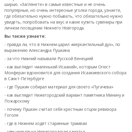
ширью. «Заглянете» в самые известные и не очень
популярные, но очень интересные уголки города, узнаете,
где обязательно нужно побывать, что обязательно нужно
увидеть, попробовать на вкус и какие купить сувениры при
личном посещении Нижнего Новгорода.
Вы также узнаете:
- правда ли, что в Нижнем царил «меркантильный дух», по
выражению Александра Пушкина
- за что Нижний называли Русской Венецией
- как выглядит «маленький Исаакий», которым Огюст
Монферан вдохновится для создания Исаакиевского собора
в Санкт-Петербурге
- где Пушкин собирал материал для своего «Пугачева»
- как выглядит Нижегородский вариант памятника Минину и
Пожарскому
- почему Пушкин считал себя крестным отцом ревизора
Гоголя
- где в Нижнем ходят старинные трамваи
- чем уникальна Нижегородская канатка