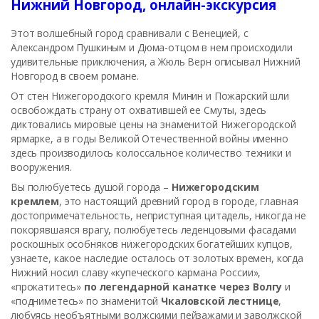
Нижний Новгород, онлайн-экскурсия
Этот волшебный город сравнивали с Венецией, с
Александром Пушкиным и Дюма-отцом в нем происходили
удивительные приключения, а Жюль Верн описывал Нижний
Новгород в своем романе.
От стен Нижегородского кремля Минин и Пожарский шли
освобождать страну от охватившей ее Смуты, здесь
диктовались мировые цены на знаменитой Нижегородской
ярмарке, а в годы Великой Отечественной войны именно
здесь производилось колоссальное количество техники и
вооружения.
Вы полюбуетесь душой города –
Нижегородским
кремлем
, это настоящий древний город в городе, главная
достопримечательность, неприступная цитадель, никогда не
покорявшаяся врагу, полюбуетесь леденцовыми фасадами
роскошных особняков нижегородских богатейших купцов,
узнаете, какое наследие осталось от золотых времен, когда
Нижний носил славу «купеческого кармана России»,
«прокатитесь»
по легендарной канатке через Волгу
и
«подниметесь» по знаменитой
Чкаловской лестнице
,
любуясь необъятными волжскими пейзажами и заволжской