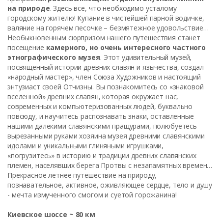
на природе
. Здесь все, что необходимо усталому
городскому жителю! Купание в чистейшей парной водичке,
валяние на горячем песочке – безмятежное удовольствие…
Необыкновенным сюрпризом нашего путешествия станет
посещение
камерного, но очень интересного частного
этнографического музея
. Этот удивительный музей,
посвященный истории древних славян и язычества, создал
«народный мастер», член Союза Художников и настоящий
энтузиаст своей Отчизны. Вы познакомитесь со «знаковой
вселенной» древних славян, которая окружает нас,
современных и компьютеризованных людей, буквально
повсюду, и научитесь распознавать знаки, оставленные
нашими далекими славянскими пращурами, полюбуетесь
вырезанными руками хозяина музея древними славянскими
идолами и уникальными глиняными игрушками,
«погрузитесь» в историю и традиции древних славянских
племен, населявших берега Протвы с незапамятных времен…
Прекрасное летнее путешествие на природу,
познавательное, активное, оживляющее сердце, тело и душу
- мечта измученного смогом и суетой горожанина!
Киевское шоссе ~ 80 км