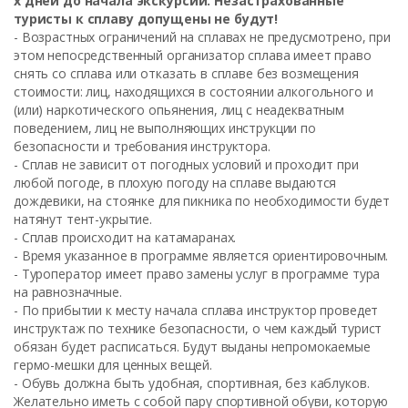
х дней до начала экскурсии.
Незастрахованные
туристы к сплаву допущены не будут!
- Возрастных ограничений на сплавах не предусмотрено, при
этом непосредственный организатор сплава имеет право
снять со сплава или отказать в сплаве без возмещения
стоимости: лиц, находящихся в состоянии алкогольного и
(или) наркотического опьянения, лиц с неадекватным
поведением, лиц не выполняющих инструкции по
безопасности и требования инструктора.
- Сплав не зависит от погодных условий и проходит при
любой погоде, в плохую погоду на сплаве выдаются
дождевики, на стоянке для пикника по необходимости будет
натянут тент-укрытие.
- Сплав происходит на катамаранах.
- Время указанное в программе является ориентировочным.
- Туроператор имеет право замены услуг в программе тура
на равнозначные.
- По прибытии к месту начала сплава инструктор проведет
инструктаж по технике безопасности, о чем каждый турист
обязан будет расписаться. Будут выданы непромокаемые
гермо-мешки для ценных вещей.
- Обувь должна быть удобная, спортивная, без каблуков.
Желательно иметь с собой пару спортивной обуви, которую