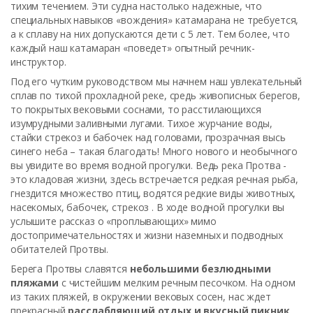
тихим течением. Эти судна настолько надежные, что
специальных навыков «вождения» катамарана не требуется,
а к сплаву на них допускаются дети с 5 лет. Тем более, что
каждый наш катамаран «поведет» опытный речник-
инструктор.
Под его чутким руководством мы начнем наш увлекательный
сплав по тихой прохладной реке, средь живописных берегов,
то покрытых вековыми соснами, то расстилающихся
изумрудными заливными лугами. Тихое журчание воды,
стайки стрекоз и бабочек над головами, прозрачная высь
синего неба – такая благодать! Много нового и необычного
вы увидите во время водной прогулки. Ведь река Протва -
это кладовая жизни, здесь встречается редкая речная рыба,
гнездится множество птиц, водятся редкие виды животных,
насекомых, бабочек, стрекоз . В ходе водной прогулки вы
услышите рассказ о «проплывающих» мимо
достопримечательностях и жизни наземных и подводных
обитателей Протвы.
Берега Протвы славятся
небольшими безлюдными
пляжами
с чистейшим мелким речным песочком. На одном
из таких пляжей, в окружении вековых сосен, нас ждет
прекрасный
расслабляющий отдых и вкусный пикник