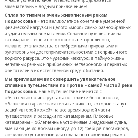
А наше увлекательное путешествие продолжается
замечательным водным приключением!
Сплав по тихим и очень живописным рекам
Подмосковья
– это великолепное сочетание умеренной
физической нагрузки и целого «моря» самых разнообразных
и удивительных впечатлений. Сплавное путешествие на
катамаране – еще и возможность неторопливого,
«плавного» знакомства с прибрежными природными и
рукотворными достопримечательностями с непривычного
водного ракурса. Это чудесный «экскурс» в тайную жизнь
непуганых речных и прибрежных четвероногих и пернатых
обитателей в их естественной среде обитания.
Мы приглашаем вас совершить увлекательное
сплавное путешествие по Протве – самой чистой реке
Подмосковья.
Наше путешествие начнется с
обязательного инструктажа по технике безопасности,
облачения в яркие спасательные жилеты, которые станут
вашей «второй кожей» на все время водной части
путешествия, и рассадки по катамаранам. Плёсовые
катамараны – облегченные устойчивые и надежные судна,
вмещающие до восьми (иногда до 12) гребцов-пассажиров,
специально устроенные для сплава по спокойным рекам с