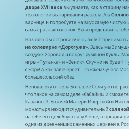
дворе
XVII
века
вы узнаете, как в старину н
технологии выпаривания рассола. А в
Соляно
варнице и попробуете на вкус самую чистую и
самых разных солонок. Вы и представить себе
На Соляном острове очень любят принимать г
на солеварне «Дорогужа».
Здесь мы Зимушк
воздухе. Хороводы вокруг румяной Куклы-Ма
игры «П
у
танка» и «Веник». Скучно не будет! 
с жару! А как завечереет – сожжем чучело М
большесольский обед.
Неподалеку от села Большие Соли уютно рас
что такое на самом деле «бабайка» и сможе
Казанской, Божией Матери Иверской и Никол
монастыря находится удивительный
соляной
на себе его целебную силу.А еще, в преддвер
одна из древнейших каменных церквей в Росс