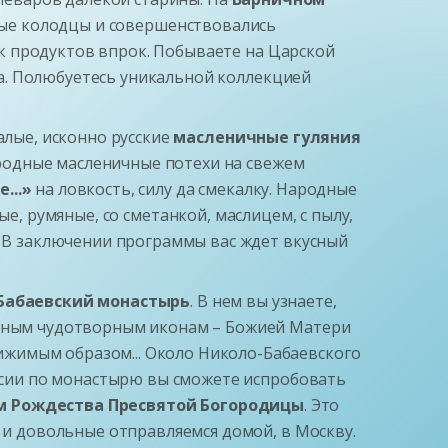
яные колодцы и совершенствовались
к продуктов впрок. Побываете на Царской
ета. Полюбуетесь уникальной коллекцией
алые, исконно русские
масленичные гуляния
ародные масленичные потехи на свежем
...»
на ловкость, силу да смекалку. Народные
ые, румяные, со сметанкой, маслицем, с пылу,
! В заключении программы вас ждет вкусный
Бабаевский монастырь
. В нем вы узнаете,
ельным чудотворным иконам – Божией Матери
жимым образом... Около Николо-Бабаевского
урсии по монастырю вы сможете испробовать
м Рождества Пресвятой Богородицы
. Это
е и довольные отправляемся домой, в Москву.