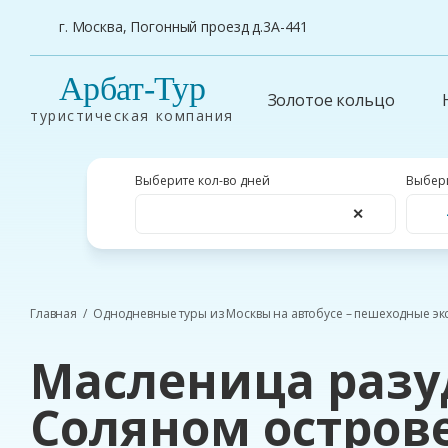
г. Москва, Погонный проезд д.3А-441
Арбат-Тур
Золотое кольцо
туристическая компания
Выберите кол-во дней
Выбери
✕
Главная
Однодневные туры из Москвы на автобусе – пешеходные эк
Масленица разу
Соляном остров