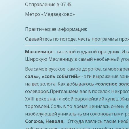
Отправление в 07:45.
Метро «Медведково».
Практическая информация:
Одевайтесь по погоде, часть программы прох
Масленица
– веселый и удалой праздник. И 
Широкую Масленицу в самый необычный уголо
Все самое русское, самое дорогое, самое ядр
соль», «соль событий»
- эти выражения зан
на вес золота. Как добывалось
«соленое зол
солеваров.Приглашаем вас в поселок Некрасо
XVIII веке знал любой европейский купец. Жи
торговлей. Соль в то время ценилась очень до
изобилующей уникальными солоноватыми род
Согожа, Неволя
… Откуда взялись такие необ
добывали соль, каким знатным особам поставл