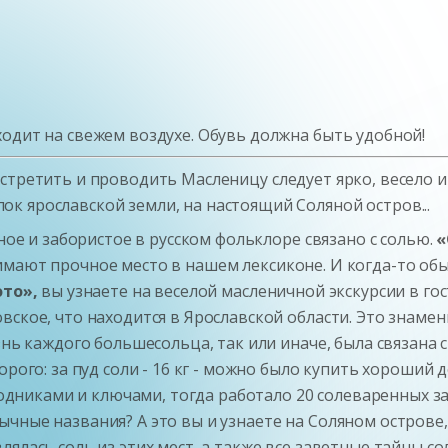
одит на свежем воздухе. Обувь должна быть удобной!
встретить и проводить Масленицу следует ярко, весело 
к ярославской земли, на настоящий Соляной остров...
еное и забористое в русском фольклоре связано с солью.
«
имают прочное место в нашем лексиконе. И когда-то об
ото»,
вы узнаете на веселой масленичной экскурсии в гос
вское, что находится в Ярославской области. Это знаме
знь каждого большесольца, так или иначе, была связана 
рого: за пуд соли - 16 кг - можно было купить хороший 
никами и ключами, тогда работало 20 солеваренных за
ычные названия? А это вы и узнаете на Соляном острове, 
ялась соль из этих мест, а также все заветные тайны с