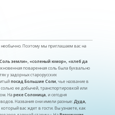
и необычно. Поэтому мы приглашаем вас на
Соль земли», «соленый юмор», «хлеб да
ыкновенная поваренная соль была буквально
тях у задорных старорусских
нитый
посад Большие Соли
, чье название в
с солью: ее добычей, транспортировкой или
дом. На
реке Солоница
, и сегодня
водов. Названия они имели разные:
Дуда,
который вас ждет в гости. Вы узнаете, как
олеваров далекой старины. На
Варничном