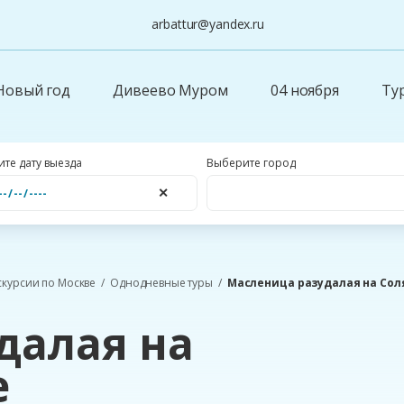
arbattur@yandex.ru
Новый год
Дивеево Муром
04 ноября
Ту
те дату выезда
Выберите город
✕
скурсии по Москве
Однодневные туры
Масленица разудалая на Сол
далая на
е