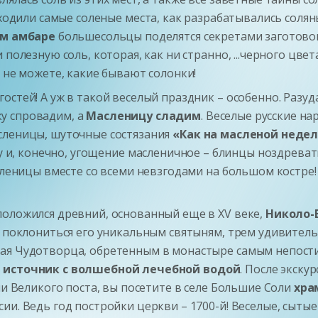
аходили самые соленые места, как разрабатывались сол
м амбаре
большесольцы поделятся секретами заготово
 полезную соль, которая, как ни странно, ...черного цв
 не можете, какие бывают солонки!
остей! А уж в такой веселый праздник – особенно. Разуд
у спровадим, а
Масленицу сладим
. Веселые русские н
сленицы, шуточные состязания
«Как на масленой неделе
Ну и, конечно, угощение масленичное – блинцы ноздреват
асленицы вместе со всеми невзгодами на большом костре
положился древний, основанный еще в XV веке,
Николо-
те поклониться его уникальным святыням, трем удивит
ая Чудотворца, обретенным в монастыре самым непости
 источник с волшебной лечебной водой
. После экск
ии Великого поста, вы посетите в селе Большие Соли
хра
ии. Ведь год постройки церкви – 1700-й! Веселые, сыты