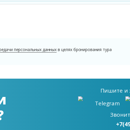
редачи персональных данных
в целях бронирования тура
Пишите
и 
и
Telegram
?
Звони
+7(4