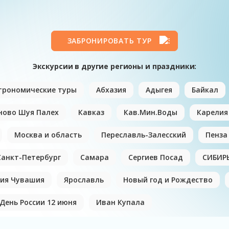
ЗАБРОНИРОВАТЬ ТУР
Экскурсии в другие регионы и праздники:
трономические туры
Абхазия
Адыгея
Байкал
ново Шуя Палех
Кавказ
Кав.Мин.Воды
Карелия
Москва и область
Переславль-Залесский
Пенза
Санкт-Петербург
Самара
Сергиев Посад
СИБИР
ия Чувашия
Ярославль
Новый год и Рождество
День России 12 июня
Иван Купала