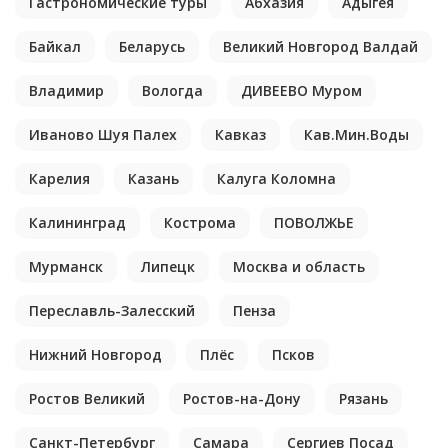
Гастрономические туры
Абхазия
Адыгея
Байкал
Беларусь
Великий Новгород Валдай
Владимир
Вологда
ДИВЕЕВО Муром
Иваново Шуя Палех
Кавказ
Кав.Мин.Воды
Карелия
Казань
Калуга Коломна
Калининград
Кострома
ПОВОЛЖЬЕ
Мурманск
Липецк
Москва и область
Переславль-Залесский
Пенза
Нижний Новгород
Плёс
Псков
Ростов Великий
Ростов-на-Дону
Рязань
Санкт-Петербург
Самара
Сергиев Посад