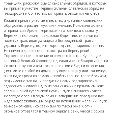
традициях, раскроют смысл сакральных обрядов, в которых
вы примете участие. Первый сильный славянский обряд на
плодородие и богатство, который проводится на хлебе.
Каждый примет участие в веселых и красивых славянских
обрядовых играх для мужчин и женщин. Половина сильная
отправится к Яриле - «яриться» и готовиться к захвату
Березки, а половина прекрасная будет плести венки из
полевых трав, иван-да-марьи и богородицкой травы,
украшать Березку, водить хороводы под старинные песни.
Нет ничего краше ночного костра на берегу реки!
Торжественное зажжение огромного Костра-Купальца и
красивый Великий Хоровод под купальские обрядовые песни.
Сожгите в купальском костре все свои обиды и огорчения
(возьмите с собой из дома ненужную вещицу или тряпочку),
а как падет роса на землю – пробегитесь по траве босиком,
ведь именно так наши предки на целый год заряжались
здоровьем и силой! Одно из самых ярких в прямом смысле
зрелищ нашей купальской ночи - Спуск Огненного колеса
Кологода с горы в воды реки! В завершение праздника вас
ждет завораживающий обряд на исполнение желаний - пуск
венков-«огневиц» со свечками по тихой реке. Сотни
огоньков отразятся в темном зеркале реки, унося с собой