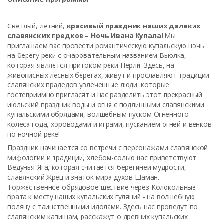
Светлый, летний,
красивый праздник наших далеких
славянских предков
–
Ночь Ивана Купала!
Мы
приглашаем вас провести романтическую купальскую ночь
на берегу реки с очаровательным названием Вьюлка,
которая является притоком реки Нерли. Здесь, на
живописных лесных берегах, живут и прославляют традиции
славянских прадедов увлеченные люди, которые
гостеприимно пригласят и нас разделить этот прекрасный
июльский праздник воды и огня с подлинными славянскими
купальскими обрядами, волшебным пуском Огненного
колеса года, хороводами и играми, пусканием огней и венков
по ночной реке!
Праздник начинается со встречи с персонажами славянской
мифологии и традиции, хлебом-солью нас приветствуют
Ведунья-Яга, которая считается берегиней мудрости,
славянский Жрец и знаток мира духов Шаман.
Торжественное обрядовое шествие через Колокольные
врата к месту наших купальских гуляний - на волшебную
поляну с таинственными идолами. Здесь нас проведут по
славянским капищам, расскажут о древних купальских