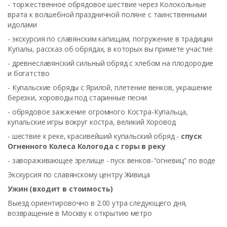
- торжественное обрядовое шествие через Колокольные
врата к волшебной праздничной поляне с таинственными
идолами
- экскурсия по славянским капищам, погружение в традиции
Купалы, рассказ об обрядах, в которых вы примете участие
- древнеславянский сильный обряд с хлебом на плодородие
и богатство
- Купальские обряды с Ярилой, плетение венков, украшение
березки, хороводы под старинные песни
- обрядовое зажжение огромного Костра-Купальца,
купальские игры вокруг костра, великий Хоровод
- шествие к реке, красивейший купальский обряд -
спуск
Огненного Колеса Кологода с горы в реку
- завораживающее зрелище - пуск венков-"огневиц" по воде
Экскурсия по славянскому центру Живица
Ужин (входит в стоимость)
Выезд ориентировочно в 2.00 утра следующего дня,
возвращение в Москву к открытию метро