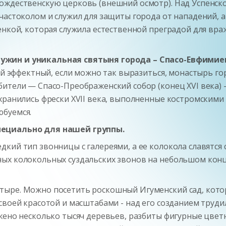
рождественскую церковь (внешний осмотр). Над Успенс
частоколом и служил для защиты города от нападений, а 
енкой, которая служила естественной преградой для вра
ужин и уникальная святыня города – Спасо-Евфимие
мый эффектный, если можно так выразиться, монастырь г
бители — Спасо-Преображенский собор (конец XVI века)
охранились фрески XVII века, выполненные костромским
юбуемся.
пециально для нашей группы.
дкий тип звонницы с галереями, а ее колокола славятс
ых колокольных суздальских звонов на небольшом конц
ыре. Можно посетить роскошный Игуменский сад, котор
 своей красотой и масштабами - над его созданием тру
жено несколько тысяч деревьев, разбиты фигурные цвет