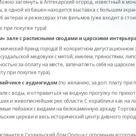
ожно заглянуть в Аптекарский огород, известный в мон
, в одной из башен находится выставка с большим экра
б актерах и режиссерах этих фильмов (уже входит в стои
ю при покупке тура)
м
»
зале с расписными сводами и царскими интерьер
омический бренд города! В колоритном дегустационном 
ов суздальской медовухи с мятой, хмелем, пряностями, 
остью за оплату на месте, запечатлеть себя на царско
ту при покупке тура).
мвайчике с аудиогидом
(по желанию, за доп. плату при 
ля с воды, и отправиться на водную прогулку по прихо
йших и живописнейших рек области. С кораблика как на 
мые пейзажи с видами на белокаменную аркаду Торгов
ьские церкви и весь исторический центр дивного город
гляните в Суздальский Дом Огурца с огромным ассорти