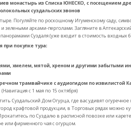
миев монастырь из Списка ЮНЕСКО, с посещением др
колокольных суздальских звонов
ыре. Погуляйте по роскошному Игуменскому саду, симво
 и зелеными арками-перголами. Загляните в Аптекарски
панорамами Суздаля (уже входит в стоимость входных б
 при покупке тура:
стями, хмелем, мятой, хреном и другими забытыми 
рами
а речном трамвайчике с аудиогидом
по извилистой К
я
(Навигация с 1 мая по 15 октября)
тить Суздальский Дом Огурца, где вас удивят огуречное
 город крафтовой продукции, в Торговых рядах можно к
рокатитесь по Суздалю в расписной повозке или карете
е или фирменного чая с огурцом.