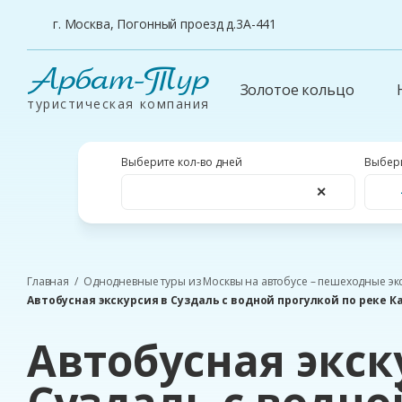
г. Москва, Погонный проезд д.3А-441
Арбат-Тур
Золотое кольцо
туристическая компания
Выберите кол-во дней
Выбери
✕
Главная
Однодневные туры из Москвы на автобусе – пешеходные эк
Автобусная экскурсия в Суздаль с водной прогулкой по реке К
Автобусная экск