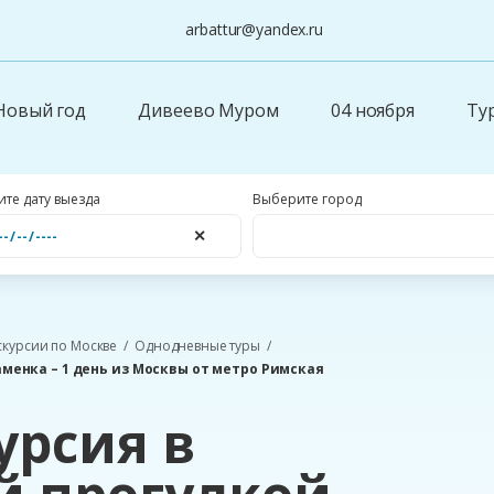
arbattur@yandex.ru
Новый год
Дивеево Муром
04 ноября
Ту
те дату выезда
Выберите город
✕
скурсии по Москве
Однодневные туры
аменка – 1 день из Москвы от метро Римская
урсия в