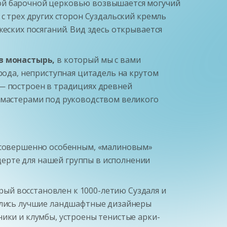
кой барочной церковью возвышается могучий
с трех других сторон Суздальский кремль
жеских посяганий. Вид здесь открывается
в монастырь,
в который мы с вами
орода, неприступная цитадель на крутом
 — построен в традициях древней
и мастерами под руководством великого
я совершенно особенным, «малиновым»
ерте для нашей группы в исполнении
ый восстановлен к 1000-летию Суздаля и
дились лучшие ландшафтные дизайнеры
ники и клумбы, устроены тенистые арки-