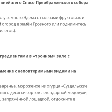
евнейшего Спасо-Преображенского собора
лу земного Эдема с тысячами фруктовых и
й огород времён Грозного или поднимитесь
илетов).
ингредиентами
в «тронном»
зале с
аменке с неповторимыми видами на
 варенье, мороженое из огурца «Суздальские
упить десятки сортов легендарной медовухи,
, запряжённой лошадкой, отдохните в