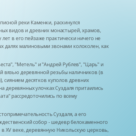
писной реки Каменки, раскинулся
ных видов и древних монастырей, храмов,
лет в его пейзаже практически ничего не
ых далях малиновыми звонами колоколен, как
та", "Метель" и "Андрей Рублев", "Царь" и
ой вязью деревянной резьбы наличников (в
), сиянием десятков куполов древних
 на деревянных улочках Суздаля притаились
ата" рассредоточились по всему
остопримечательность Суздаля, а его
ждественский собор - шедевр белокаменного
 в XV веке, деревянную Никольскую церковь,