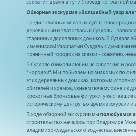
сократит время в пути (проезд по платной ма
Обзорная экскурсия «Волшебный узор злат
Среди заливных медовых лугов, плодородных 
деревянный и златоглавый Суздаль – заповед
старинных деревянных домиков. В Суздале аб
изменилось! Узорчатый Суздаль с дымками и
пряничный городок из сказки - сказочно, не
В Суздале снимали любимые советские и росси
"Чародеи". Мы побываем на знакомых по фил
этих деревянных домиках, которым исполнило
обителей и храмов, узнаем почему одна из др
крохотные бронзовые фигурки, уже ставшие 
историческому центру, во время экскурсии и 
В ходе обзорной экскурсии мы
полюбуемся а
строительство началось при Владимире Мон
владимиро-суздальского зодчества, внесенн