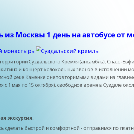
 из Москвы 1 день на автобусе от 
о территории Суздальского Кремля (ансамбль), Спасо-Ев
китина и концерт колокольных звонов в исполнении мон
сной реке Каменке с неповторимыми видами на главные
с 1 мая по 15 октября), свободное время в Суздале около
ая экскурсия.
ь сделать быстрой и комфортной - отправимся по платн