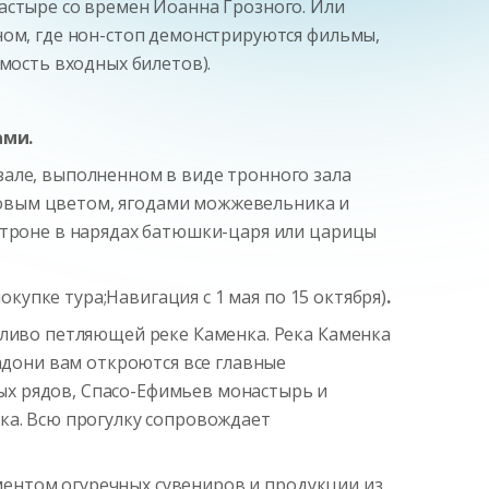
астыре со времен Иоанна Грозного. Или
ном, где нон-стоп демонстрируются фильмы,
мость входных билетов).
ами.
зале, выполненном в виде тронного зала
липовым цветом, ягодами можжевельника и
м троне в нарядах батюшки-царя или царицы
покупке тура;Навигация с 1 мая по 15 октября)
.
тливо петляющей реке Каменка. Река Каменка
ладони вам откроются все главные
ых рядов, Спасо-Ефимьев монастырь и
ка. Всю прогулку сопровождает
ментом огуречных сувениров и продукции из