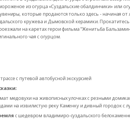
мороженое из огурца «Суздальские обалдинчики» или огу
увениры, которые продаются только здесь - начиная от 
здальского кружева и Дымовской керамики. Прокатитесь
проезжали на каретах герои фильма "Женитьба Бальзами
гинального чая с огурцом.
рассе с путевой автобусной экскурсией
сказки:
мат медовухи на живописных улочках с резными домика
дами на извилистую реку Каменку и дивный городок с л
Кремля
с шедевром владимиро-суздальского белокаменн