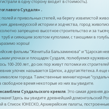
гистрали в одну сторону входит в стоимость).
оглавого Суздаля» .
полей и привольных степей, на берегу извилистой живо
ник древнерусской истории и зодчества, город живопис
солютно запрещено высотное строительство и за тысячу 
з труб и сияющим золотом куполами, с тающими в голуб
выразимо хорош!
йские фильмы "Женитьба Бальзаминова" и "Царская невес
ьмам улочках и площадях Суздаля, полюбуемся кружевн
сь 100-200 лет, до сих пор живут потомки их строителей
евних улочек называется Щипок, а другая Нетека. А еще
символом города. Таинственные миниатюрные "суздальч
в свободное время некоторые из них вы увидите.
нсамблем Суздальского кремля
. Это самая древняя д
омахе! Здесь вы увидите древнейший домонгольский Ро
ый в Список ЮНЕСКО, Архиерейские палаты, построенные