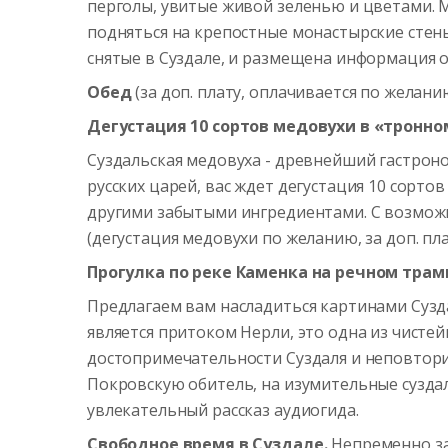
перголы, увитые живой зеленью и цветами. М
подняться на крепостные монастырские стены
снятые в Суздале, и размещена информация о
Обед
(за доп. плату, оплачивается по желани
Дегустация 10 сортов медовухи в «тронно
Суздальская медовуха - древнейший гастрон
русских царей, вас ждет дегустация 10 сорт
другими забытыми ингредиентами. С возможн
(дегустация медовухи по желанию, за доп. пла
Прогулка по реке Каменка на речном тра
Предлагаем вам насладиться картинами Сузда
является притоком Нерли, это одна из чисте
достопримечательности Суздаля и неповтори
Покровскую обитель, на изумительные суздал
увлекательный рассказ аудиогида.
Свободное время в Суздале.
Непременно за