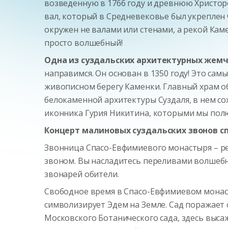
возведенную в 1766 году и древнюю Христо
вал, который в Средневековье был укреплен 
окружен не валами или стенами, а рекой Кам
просто волшебный!
Одна из суздальских архитектурных жемч
направимся. Он основан в 1350 году! Это са
живописном берегу Каменки. Главный храм о
белокаменной архитектуры Суздаля, в нем с
иконника Гурия Никитина, которыми мы пол
Концерт малиновых суздальских звонов с
Звонница Спасо-Евфимиевого монастыря – ре
звоном. Вы насладитесь переливами волшебн
звонарей обители.
Свободное время в Спасо-Евфимиевом монаст
символизирует Эдем на Земле. Сад поражает
Московского Ботанического сада, здесь выса