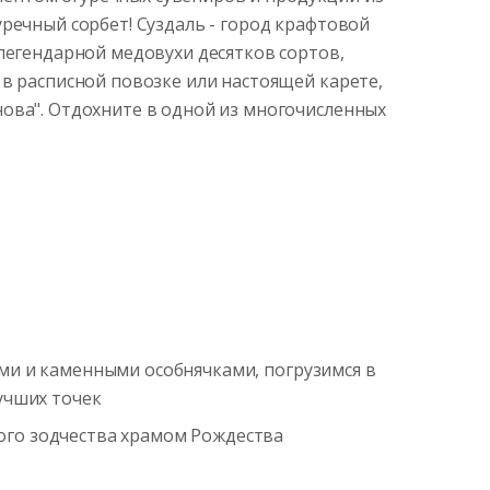
речный сорбет! Суздаль - город крафтовой
легендарной медовухи десятков сортов,
 в расписной повозке или настоящей карете,
нова". Отдохните в одной из многочисленных
ми и каменными особнячками, погрузимся в
учших точек
ого зодчества храмом Рождества