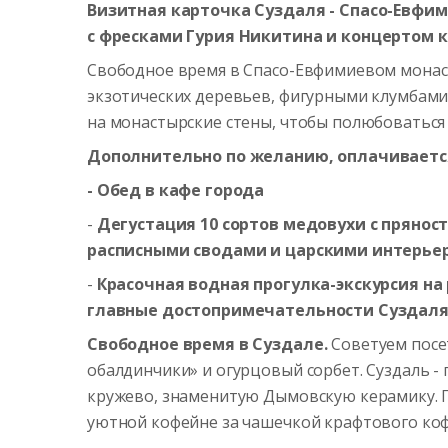
Визитная карточка Суздаля - Спасо-Евфи
с фресками Гурия Никитина и концертом 
Свободное время в Спасо-Евфимиевом монаст
экзотических деревьев, фигурными клумбами
на монастырские стены, чтобы полюбоваться 
Дополнительно по желанию, оплачивается
- Обед в кафе города
-
Дегустация 10 сортов медовухи с пряно
расписными сводами и царскими интерье
-
Красочная водная прогулка-экскурсия н
главные достопримечательности Суздал
Свободное время в Суздале.
Советуем посе
обалдинчики» и огурцовый сорбет. Суздаль -
кружево, знаменитую Дымовскую керамику. П
уютной кофейне за чашечкой крафтового коф