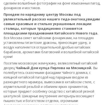
сделаем волшебные фотографии на фоне изысканных пагод,
фонариков и мостиков.
Проедем по нарядному центру Москвы под
увлекательный рассказ нашего гида-знатока,увидим
самые красивые и стильно украшенные локации
столицы, которые традиционно становятся
площадками празднования Китайского Нового года.
Вся Москва сияет китайскими фонариками, на площадях
установлены гигантские драконы, приносящие удачу, а
воздух наполняется оглушительной дробью китайских
барабанов, ароматами благовоний и волшебной китайской
кухни!
Посетим московскую жемчужину, великолепный китайский
дворец
Чайный Дом купца Перлова на Мясницкой.
Вы
полюбуетесь сказочными фасадами Чайного домика, с
изящной китайской пагодой над парадным входом из
разноцветного мрамора, вывесками в китайском стиле, с
изумительной резьбой и обилием ярких орнаментов,
которые придают особняку сходство с китайской резной
шкатулкой. Шикарные внутренние интерьеры восхищают
пышностью и богатством отделки, огромными