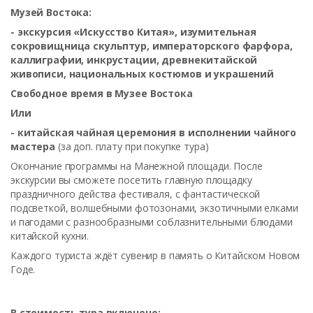
Музей Востока:
- экскурсия «Искусство Китая», изумительная
сокровищница скульптур, императорского фарфора,
каллиграфии, инкрустации, древнекитайской
живописи, национальных костюмов и украшений
Свободное время в Музее Востока
Или
- китайская чайная церемония в исполнении чайного
мастера
(за доп. плату при покупке тура)
Окончание программы на Манежной площади. После
экскурсии вы сможете посетить главную площадку
праздничного действа фестиваля, с фантастической
подсветкой, волшебными фотозонами, экзотичными елками
и пагодами с разнообразными соблазнительными блюдами
китайской кухни.
Каждого туриста ждёт сувенир в память о Китайском Новом
Годе.
В стоимость тура включено: