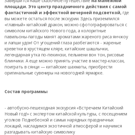
Завершится наше сказочное путешествие
на Манежной
площади. Это центр праздничного действия с самой
фантастичной и эффектной вечерней подсветкой,
где
вы можете остаться после экскурии. Здесь приземлился
«главный» китайский дракон, можно сфотографироваться с
символом китайского Нового года, а колоритные
павильоны-пагоды манят ароматами жареного риса янчжоу
и лапши удон! От угощений глаза разбегаются - жареные
креветки в хрустящем кляре, китайские шашлычки,
легендарная утка по-пекински, пельмени вон тон, рисовые
блинчики. А еще можно принять участие в мастер-классах,
поиграть в сянци — китайские шахматы, приобрести
оригинальные сувениры на новогодней ярмарке.
Состав программы
- автобусно-пешеходная экскурсия «Встречаем Китайский
Новый год!» с экспертом китайской культуры, с посещением
уголков Поднебесной и самых нарядных праздничных
локаций, насладимся экзотичной атмосферой и научимся
разгадывать китайскую символику