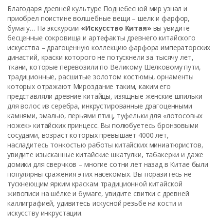
Благодаря древней культуре Поднебесной мир узнал и
приобрел поистине волшебные вещи – шелк и фарфор,
бумагу… На экскурсии
«Искусство Китая»
вы увидите
бесценные сокровища и артефакты древнего китайского
искусства – драгоценную коллекцию фарфора императорских
династий, краски которого не потускнели за тысячу лет,
ткани, которые перевозили по Великому Шелковому пути,
традиционные, расшитые золотом костюмы, орнаменты
которых отражают Мироздание таким, каким его
представляли древние китайцы, изящные женские шпильки
для волос из серебра, инкрустированные драгоценными
камнями, эмалью, перьями птиц, туфельки для «лотосовых
ножек» китайских принцесс. Вы полюбуетесь бронзовыми
сосудами, возраст которых превышает 4000 лет,
насладитесь тонкостью работы китайских миниатюристов,
увидите изысканные китайские шкатулки, табакерки и даже
домики для сверчков – многие сотни лет назад в Китае были
популярны сражения этих насекомых. Вы поразитесь не
тускнеющим ярким краскам традиционной китайской
живописи на шёлке и бумаге, увидите свитки с древней
каллиграфией, удивитесь искусной резьбе на кости и
искусству инкрустации.