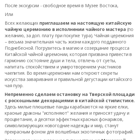
После экскурсии - свободное время в Музее Востока,
Или
Всех желающих
приглашаем на настоящую китайскую
чайную церемонию в исполнении чайного мастера
(по
желанию, за доп. плату при покупке тура). Чайная церемония
– весьма значительная часть жизни каждого подданного
Поднебесной. Погрузитесь в магию и созерцание процесса
Китайской чайной церемонии, которая призвана привести в
гармонию состояние души и тела, отвлечь от суеты,
напитать спокойствием и умиротворением участников
чаепития. Во время церемонии нам откроют секреты
искусства заваривания и правильной дегустации китайского
чая пуэр.
Непременно сделаем остановку на Тверской площади
с роскошными декорациями в китайской стилистике.
Здесь милые плюшевые панды карабкаются на яркие елки,
красные драконы "исполняют" желания и приносят удачу и
процветание, а десятки эффектных красных фонариков,
символизирующих новогодние надежды и мир, станут
прекрасным фоном для волшебных экзотичных фотографий.