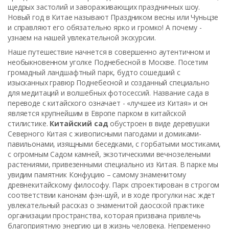
щедрых застолий и завораживающих праздничных шоу.
Новый год в Китае называют Праздником весны или Чуньцзе
и справляют его обязательно ярко и громко! А почему -
узнаем на нашей увлекательной экскурсии.
Наше путешествие начнется в совершенно аутентичном и
необыкновенном уголке Поднебесной в Москве. Посетим
громадный ландшафтный парк, будто сошедший с
изысканных гравюр Поднебесной и созданный специально
для медитаций и волшебных фотосессий. Название сада в
переводе с китайского означает - «лучшее из Китая» и он
является крупнейшим в Европе парком в китайской
стилистике.
Китайский сад
обустроен в виде деревушки
Северного Китая с живописными пагодами и домиками-
павильонами, изящными беседками, с горбатыми мостиками,
с огромным Садом камней, экзотическими вечнозелеными
растениями, привезенными специально из Китая. В парке мы
увидим памятник Конфуцию – самому знаменитому
древнекитайскому философу. Парк спроектирован в строгом
соответствии канонам фэн-шуй, и в ходе прогулки нас ждет
увлекательный рассказ о знаменитой даосской практике
организации пространства, которая призвана привлечь
благоприятную энергию ци в жизнь человека. Непременно