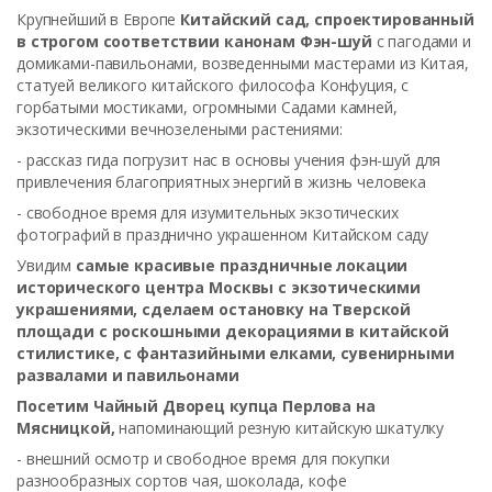
Крупнейший в Европе
Китайский сад, спроектированный
в строгом соответствии канонам Фэн-шуй
с пагодами и
домиками-павильонами, возведенными мастерами из Китая,
статуей великого китайского философа Конфуция, с
горбатыми мостиками, огромными Садами камней,
экзотическими вечнозелеными растениями:
- рассказ гида погрузит нас в основы учения фэн-шуй для
привлечения благоприятных энергий в жизнь человека
- свободное время для изумительных экзотических
фотографий в празднично украшенном Китайском саду
Увидим
самые красивые праздничные локации
исторического центра Москвы с экзотическими
украшениями, сделаем остановку на Тверской
площади с роскошными декорациями в китайской
стилистике, с фантазийными елками, сувенирными
развалами и павильонами
Посетим Чайный Дворец купца Перлова на
Мясницкой,
напоминающий резную китайскую шкатулку
- внешний осмотр и свободное время для покупки
разнообразных сортов чая, шоколада, кофе