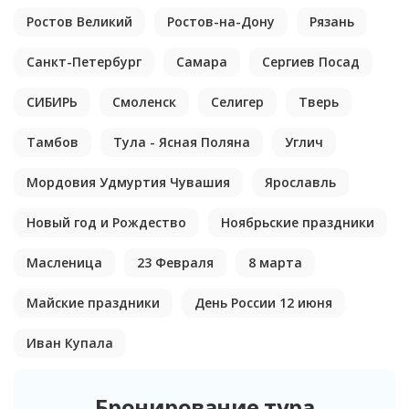
Ростов Великий
Ростов-на-Дону
Рязань
Санкт-Петербург
Самара
Сергиев Посад
СИБИРЬ
Смоленск
Селигер
Тверь
Тамбов
Тула - Ясная Поляна
Углич
Мордовия Удмуртия Чувашия
Ярославль
Новый год и Рождество
Ноябрьские праздники
Масленица
23 Февраля
8 марта
Майские праздники
День России 12 июня
Иван Купала
Бронирование тура