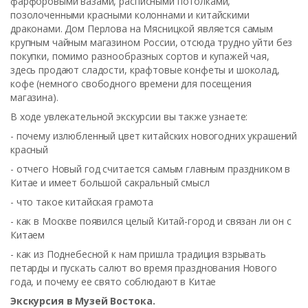
фарфоровыми вазами, расписными потолками,
позолоченными красными колоннами и китайскими
драконами. Дом Перлова на Мясницкой является самым
крупным чайным магазином России, отсюда трудно уйти без
покупки, помимо разнообразных сортов и купажей чая,
здесь продают сладости, крафтовые конфеты и шоколад,
кофе (немного свободного времени для посещения
магазина).
В ходе увлекательной экскурсии вы также узнаете:
- почему излюбленный цвет китайских новогодних украшений
красный
- отчего Новый год считается самым главным праздником в
Китае и имеет большой сакральный смысл
- что такое китайская грамота
- как в Москве появился целый Китай-город и связан ли он с
Китаем
- как из Поднебесной к нам пришла традиция взрывать
петарды и пускать салют во время празднования Нового
года, и почему ее свято соблюдают в Китае
Экскурсия в Музей Востока.