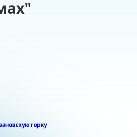
мах"
вановскую горку