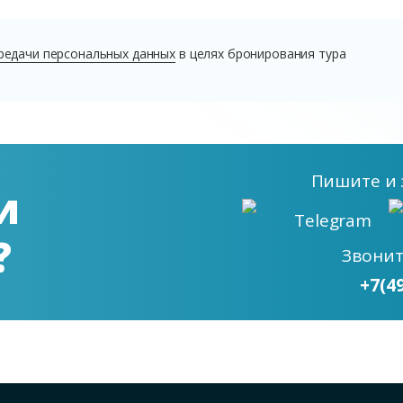
редачи персональных данных
в целях бронирования тура
Пишите
и 
и
Telegram
?
Звони
+7(4