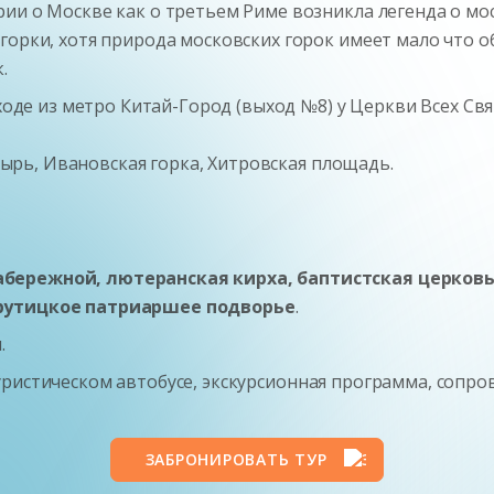
ии о Москве как о третьем Риме возникла легенда о мо
горки, хотя природа московских горок имеет мало что о
.
ыходе из метро Китай-Город (выход №8) у Церкви Всех Свя
рь, Ивановская горка, Хитровская площадь.
бережной, лютеранская кирха, баптистская церковь
Крутицкое патриаршее подворье
.
.
уристическом автобусе, экскурсионная программа, сопро
ЗАБРОНИРОВАТЬ ТУР