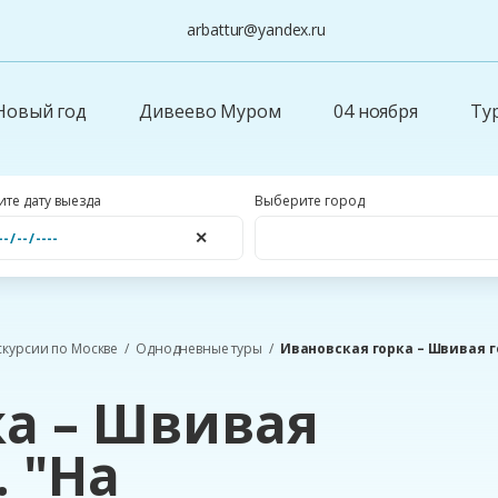
arbattur@yandex.ru
Новый год
Дивеево Муром
04 ноября
Ту
те дату выезда
Выберите город
✕
скурсии по Москве
Однодневные туры
Ивановская горка – Швивая г
ка – Швивая
. "На