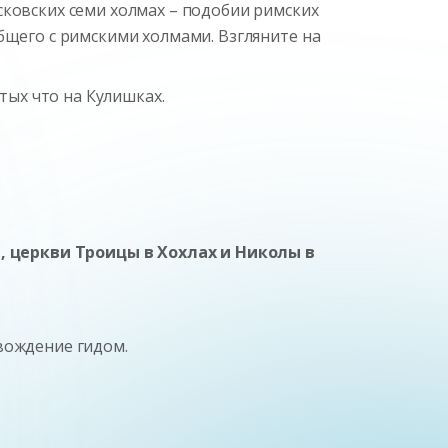
сковских семи холмах – подобии римских
бщего с римскими холмами. Взгляните на
тых что на Кулишках.
, церкви Троицы в Хохлах и Николы в
вождение гидом.