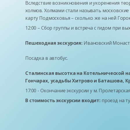
Вследствие возникновения и укоренения теор
холмов. Холмами стали называть московские 
карту Подмосковья – сколько же на ней Горок
12:00 – Сбор группы и встреча с гидом при в
Пешеходная экскурсия:
Ивановский Монасты
Посадка в автобус.
Сталинская высотка на Котельнической на
Гончарах, усадьбы Хитрово и Баташова, 
17:00 - Окончание экскурсии у м. Пролетарская
В стоимость экскурсии входит:
проезд на т