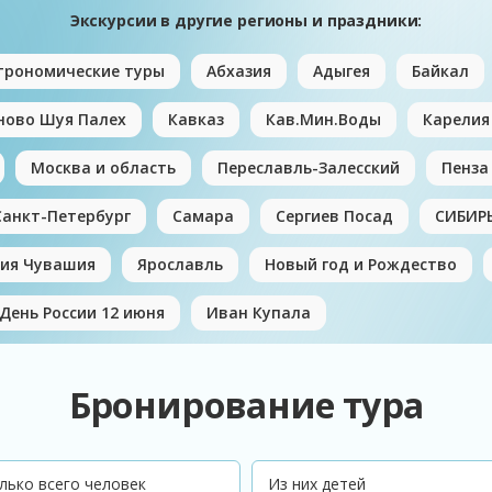
Экскурсии в другие регионы и праздники:
трономические туры
Абхазия
Адыгея
Байкал
ново Шуя Палех
Кавказ
Кав.Мин.Воды
Карелия
Москва и область
Переславль-Залесский
Пенза
Санкт-Петербург
Самара
Сергиев Посад
СИБИР
ия Чувашия
Ярославль
Новый год и Рождество
День России 12 июня
Иван Купала
Бронирование тура