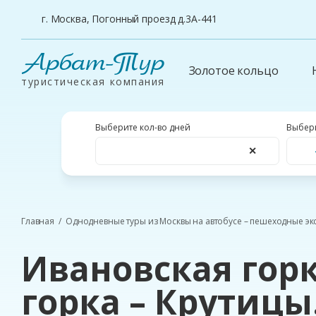
г. Москва, Погонный проезд д.3А-441
Арбат-Тур
Золотое кольцо
туристическая компания
Выберите кол-во дней
Выбери
✕
Главная
Однодневные туры из Москвы на автобусе – пешеходные эк
Ивановская гор
горка – Крутицы