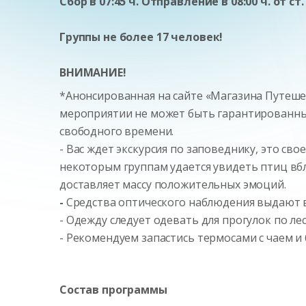
Сбор в 07:45 ч. Отправление в 08:00 ч. от с
Группы не более 17 человек!
ВНИМАНИЕ!
*Анонсированная на сайте «Магазина Путеше
мероприятии не может быть гарантированны
свободного времени.
- Вас ждет экскурсия по заповеднику, это сво
некоторым группам удается увидеть птиц вбли
доставляет массу положительных эмоций.
-
Средства оптического наблюдения выдают в
- Одежду следует одевать для прогулок по ле
- Рекомендуем запастись термосами с чаем и
Состав программы