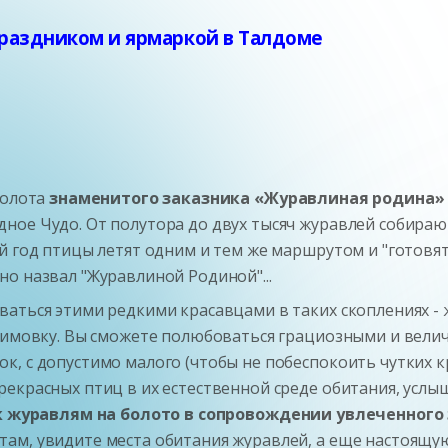
раздником и ярмаркой в Талдоме
болота
знаменитого заказника «Журавлиная родина»
ое Чудо. От полутора до двух тысяч журавлей собираютс
й год птицы летят одним и тем же маршрутом и "готовя
о назвал "Журавлиной Родиной"...
ваться этими редкими красавцами в таких скоплениях - 
 зимовку. Вы сможете полюбоваться грациозными и вел
к, с допустимо малого (чтобы не побеспокоить чутких к
екрасных птиц в их естественной среде обитания, услы
к журавлям на болото в сопровождении увлеченного
ам, увидите места обитания журавлей, а еще настоящую