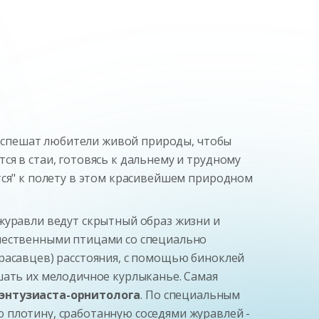
спешат любители живой природы, чтобы
я в стаи, готовясь к дальнему и трудному
тся" к полету в этом красивейшем природном
журавли ведут скрытный образ жизни и
ичественными птицами со специально
расавцев) расстояния, с помощью биноклей
шать их мелодичное курлыканье. Самая
 энтузиаста-орнитолога
. По специальным
 плотину, сработанную соседями журавлей -