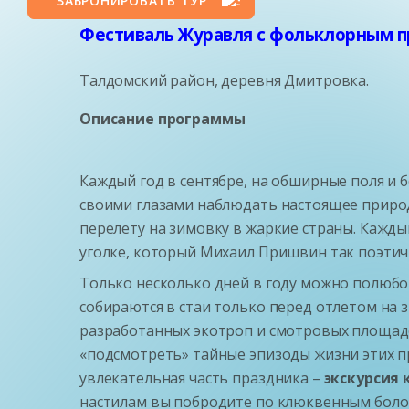
ЗАБРОНИРОВАТЬ ТУР
Фестиваль Журавля с фольклорным п
Талдомский район, деревня Дмитровка.
Описание программы
Каждый год в сентябре, на обширные поля и 
своими глазами наблюдать настоящее природн
перелету на зимовку в жаркие страны. Кажды
уголке, который Михаил Пришвин так поэтичн
Только несколько дней в году можно полюбо
собираются в стаи только перед отлетом на
разработанных экотроп и смотровых площадо
«подсмотреть» тайные эпизоды жизни этих пр
увлекательная часть праздника –
экскурсия 
настилам вы побродите по клюквенным болот