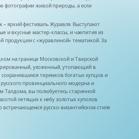
е фотографии живой природы, а если
к – яркий фестиваль Журавля. Выступают
е и вкусные мастер-классы, и чаепития из
й продукции с «журавлиной» тематикой. За
ком на границе Московской и Тверской
рированный, ухоженный, утопающий в
 сохранившихся теремков богатых купцов и
д русского провинциального модерна и
ам Талдома, вы полюбуетесь старинной
асотой летящих к небу золотых куполов
о встречающемся русско-византийском стиле