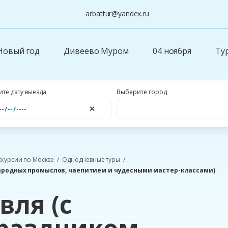
arbattur@yandex.ru
Новый год
Дивеево Муром
04 ноября
Ту
те дату выезда
Выберите город
✕
скурсии по Москве
Однодневные туры
ародных промыслов, чаепитием и чудесными мастер-классами)
вля (с