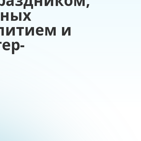
раздником,
дных
питием и
ер-