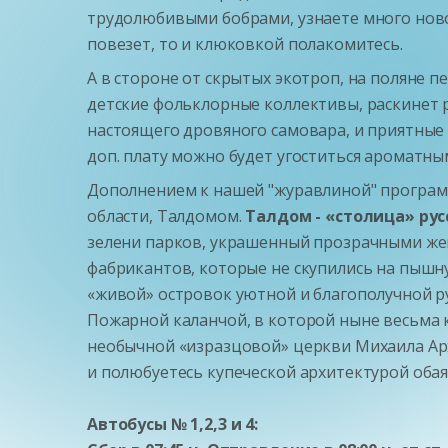
трудолюбивыми бобрами, узнаете много ново
повезет, то и клюковкой полакомитесь.
А в стороне от скрытых экотроп, на поляне 
детские фольклорные коллективы, раскинет р
настоящего дровяного самовара, и приятные
доп. плату можно будет угоститься ароматн
Дополнением к нашей "журавлиной" програм
области, Талдомом.
Талдом - «столица» ру
зелени парков, украшенный прозрачными жем
фабрикантов, которые не скупились на пышн
«живой» островок уютной и благополучной р
Пожарной каланчой, в которой ныне весьма 
необычной «изразцовой» церкви Михаила Арх
и полюбуетесь купеческой архитектурой обая
Автобусы № 1,2,
3 и 4: