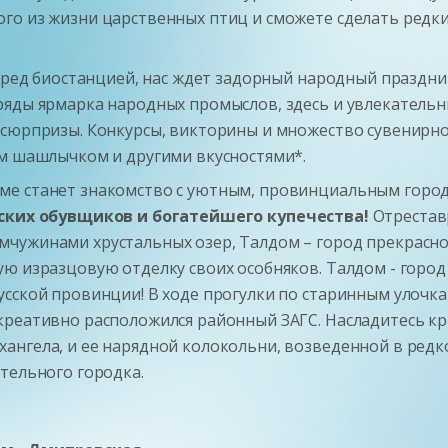
го из жизни царственных птиц и сможете сделать редки
перед биостанцией, нас ждет задорный народный праздни
яды ярмарка народных промыслов, здесь и увлекательны
 сюрпризы. Конкурсы, викторины и множество сувенирно
ым шашлычком и другими вкусностями*.
ме станет знакомство с уютным, провинциальным город
сских обувщиков и богатейшего купечества!
Отрестав
чужинами хрустальных озер, Талдом – город прекрасно
ую изразцовую отделку своих особняков. Талдом - горо
усской провинции! В ходе прогулки по старинным улочк
креативно расположился районный ЗАГС. Насладитесь кр
ангела, и ее нарядной колокольни, возведенной в редк
тельного городка.