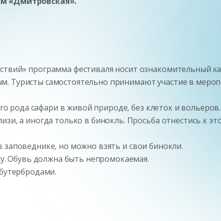
т. м «Дмитровская».
ствий» программа фестиваля носит ознакомительный ха
м. Туристы самостоятельно принимают участие в мероп
его рода сафари в живой природе, без клеток и вольеров.
зи, а иногда только в бинокль. Просьба отнестись к эт
 заповеднике, но можно взять и свои бинокли.
су. Обувь должна быть непромокаемая.
 бутербродами.