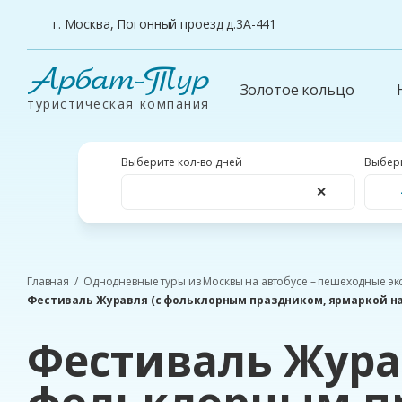
г. Москва, Погонный проезд д.3А-441
Арбат-Тур
Золотое кольцо
туристическая компания
Выберите кол-во дней
Выбери
✕
Главная
Однодневные туры из Москвы на автобусе – пешеходные эк
Фестиваль Журавля (с фольклорным праздником, ярмаркой н
Фестиваль Жура