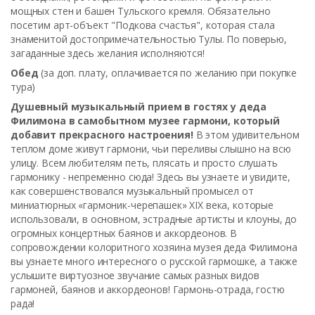
мощных стен и башен Тульского кремля. Обязательно
посетим арт-объект "Подкова счастья", которая стала
знаменитой достопримечательностью Тулы. По поверью,
загаданные здесь желания исполняются!
Обед
(за доп. плату, оплачивается по желанию при покупке
тура)
Душевный музыкальный прием в гостях у деда
Филимона в самобытном музее гармони, который
добавит прекрасного настроения!
В этом удивительном
теплом доме живут гармони, чьи переливы слышно на всю
улицу. Всем любителям петь, плясать и просто слушать
гармонику - непременно сюда! Здесь вы узнаете и увидите,
как совершенствовался музыкальный промысел от
миниатюрных «гармоник-черепашек» XIX века, которые
использовали, в основном, эстрадные артисты и клоуны, до
огромных концертных баянов и аккордеонов. В
сопровождении колоритного хозяина музея деда Филимона
вы узнаете много интересного о русской гармошке, а также
услышите виртуозное звучание самых разных видов
гармоней, баянов и аккордеонов! Гармонь-отрада, гостю
рада!