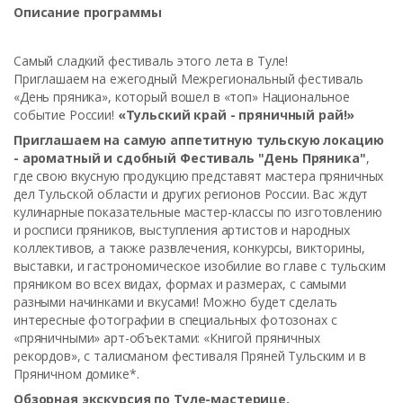
Описание программы
Самый сладкий фестиваль этого лета в Туле!
Приглашаем на ежегодный Межрегиональный фестиваль
«День пряника», который вошел в «топ» Национальное
событие России!
«Тульский край - пряничный рай!»
Приглашаем на самую аппетитную тульскую локацию
- ароматный и сдобный Фестиваль "День Пряника"
,
где свою вкусную продукцию представят мастера пряничных
дел Тульской области и других регионов России. Вас ждут
кулинарные показательные мастер-классы по изготовлению
и росписи пряников, выступления артистов и народных
коллективов, а также развлечения, конкурсы, викторины,
выставки, и гастрономическое изобилие во главе с тульским
пряником во всех видах, формах и размерах, с самыми
разными начинками и вкусами! Можно будет сделать
интересные фотографии в специальных фотозонах с
«пряничными» арт-объектами: «Книгой пряничных
рекордов», с талисманом фестиваля Пряней Тульским и в
Пряничном домике*.
Обзорная экскурсия по Туле-мастерице.