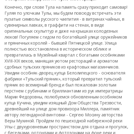
Конечно, при слове Тула на память сразу приходит самовар!
Гуляя по улочкам Тулы, мы будем повсюду встречать эти
пузатые символы русского чаепития - в витринах чайных, в
сувенирных лавках, в граффити на стенах, в виде
оригинальных скульптур и даже на крышках колодезных
люков! Погуляем с гидом по богатейшей улице оружейников
и пряничных королей - бывшей Пятницкой улице. Улица
полностью восстановлена в историческом облике и
превратилась в Музейный квартал с богатыми особняками
XVIII-XIX веков, манящая уютом рестораций и ароматом
сдобных тульских пряников из крафтовых магазинчиков.
Увидим особняк-дворец купца Белолипецкого - основателя
фабрики «Тульский пряник», который превратил тульский
пряник во всемирный бренд и был пожалован золотым
перстнем с рубинами и бриллиантами из рук императрицы
Марии Федоровны, полюбуемся обновленным особняком
купца Кучина, увидим изящный Дом Общества Трезвости,
древнейший на улице дом провизора Миллера, памятник
автору легендарной винтовки - Сергею Мосину авторства
Веры Мухиной. Пройдем по пешеходной набережной реки
Упы с двухуровневым пространством для отдыха и прогулок,
с беседками, ротондами и фотозонами на фоне реки и