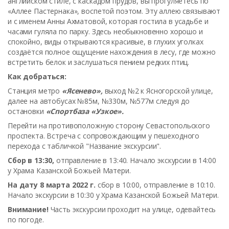
английском стиле, с каскадом прудов, вы прогуляетесь по
«Аллее Пастернака», воспетой поэтом. Эту аллею связывают
и с именем Анны Ахматовой, которая гостила в усадьбе и
часами гуляла по парку. Здесь необыкновенно хорошо и
спокойно, виды открываются красивые, в глухих уголках
создаётся полное ощущение нахождения в лесу, где можно
встретить белок и заслушаться пением редких птиц.
Как добраться:
Станция метро
«Ясенево»,
выход №2 к Ясногорской улице,
далее на автобусах №85м, №330м, №577м следуя до
остановки
«Спортбаза «Узкое».
Перейти на противоположную сторону Севастопольского
проспекта. Встреча с сопровождающим у пешеходного
перехода с табличкой "Название экскурсии".
Сбор в 13:30,
отправление в 13:40. Начало экскурсии в 14:00
у Храма Казанской Божьей Матери.
На дату 8 марта 2022 г.
сбор в 10:00, отправление в 10:10.
Начало экскурсии в 10:30 у Храма Казанской Божьей Матери.
Внимание!
Часть экскурсии проходит на улице, одевайтесь
по погоде.