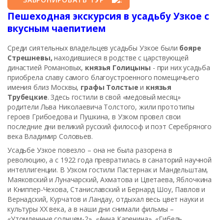
Пешеходная экскурсия в усадьбу Узкое с
вкусным чаепитием
Среди сиятельных владельцев усадьбы Узкое были
бояре
Стрешневы,
находившиеся в родстве с царствующей
династией Романовых,
князья Голицыны
- при них усадьба
приобрела славу самого благоустроенного помещичьего
имения близ Москвы,
графы Толстые
и
князья
Трубецкие
. Здесь гостили в свой «медовый месяц»
родители Льва Николаевича Толстого, жили прототипы
героев Грибоедова и Пушкина, в Узком провел свои
последние дни великий русский философ и поэт Серебряного
века Владимир Соловьев.
Усадьбе Узкое повезло – она не была разорена в
революцию, а с 1922 года превратилась в санаторий научной
интеллигенции. В Узком гостили Пастернак и Мандельштам,
Маяковский и Луначарский, Ахматова и Цветаева, Яблочкина
и Книппер-Чехова, Станиславский и Бернард Шоу, Павлов и
Вернадский, Курчатов и Ландау, отдыхал весь цвет науки и
культуры XX века, а в наши дни снимали фильмы –
«Утомленные солнцем-2», «Анна Каренина», «Гибель