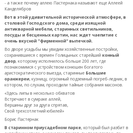
- а также почему аллею Пастернака называют еще Аллеей
Канделябров
Вот в этой удивительной исторической атмосфере, в
столовой Господского дома, среди изящной
антикварной мебели, старинных светильников,
посуды и бесценных картин, нас ждет чаепитие с
очень вкусной "фирменной" выпечкой.
Во дворе усадьбы мы увидим хозяйственные постройки,
сохранившиеся с времен Голицыных: старейший
конный
двор
, которому исполнилось больше 200 лет, где
познакомимся с устройством конюшен богатого
аристократического выезда, старинные
Большие
оранжереи
, кузницу, огромный подземный погреб-ледник, в
котором, по слухам, проходили тайные собрания масонов.
«Здесь липы в несколько обхватов
Встречают в сумраке аллей,
Вершины друг за друга спрятав,
Свой трехсотлетний юбилей»
Борис Пастернак
В старинном приусадебном парке
, который был разбит в