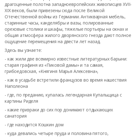
драгоценные полотна западноевропейских живописцев XVII-
XIX веков, были привезены сюда после Великой
Отечественной войны из Германии. Антикварная мебель,
старинные часы, канделябры и вазы, полированные
ореховые столики и шкафы, тяжелые портьеры на окнах и
общая атмосфера жилого дворянского гнезда дают полное
ощущение перемещения на двести лет назад.
Здесь вы узнаете:
- как жили две всемирно известные литературных барыни:
старая графиня из «Пиковой дамы» и та самая,
грибоедовская, «Княгиня Марья Алексевна»,
- как в усадьбе встретили французов во время нашествия
Наполеона
- где, по преданию, купалась легендарная Купальщица с
картины Риделя
- какие призраки до сих пор донимают отдыхающих
санатория
- где находится Кошкин дом
- куда девались четыре пруда и половина пятого,