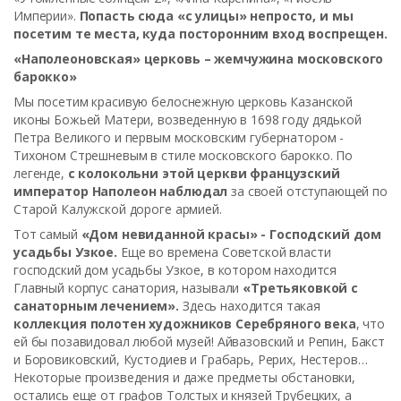
Империи».
Попасть сюда «с улицы» непросто, и мы
посетим те места, куда посторонним вход воспрещен.
«Наполеоновская» церковь – жемчужина московского
барокко»
Мы посетим красивую белоснежную церковь Казанской
иконы Божьей Матери, возведенную в 1698 году дядькой
Петра Великого и первым московским губернатором -
Тихоном Стрешневым в стиле московского барокко. По
легенде,
с колокольни этой церкви французский
император Наполеон наблюдал
за своей отступающей по
Старой Калужской дороге армией.
Тот самый
«Дом невиданной красы» - Господский дом
усадьбы Узкое.
Еще во времена Советской власти
господский дом усадьбы Узкое, в котором находится
Главный корпус санатория, называли
«Третьяковкой с
санаторным лечением».
Здесь находится такая
коллекция полотен художников Серебряного века
, что
ей бы позавидовал любой музей! Айвазовский и Репин, Бакст
и Боровиковский, Кустодиев и Грабарь, Рерих, Нестеров…
Некоторые произведения и даже предметы обстановки,
остались еще от графов Толстых и князей Трубецких, а