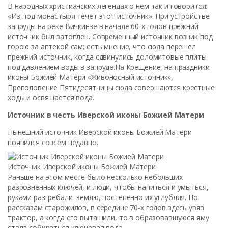
В народных христианских легендах о нем так и говорится:
«Из-под монастыря течет этот источник». При устройстве
запруды на реке Вичкинзе в начале 60-х годов прежний
источник был затоплен. Современный источник возник под
горою за аптекой сам; есть мнение, что сюда перешел
прежний источник, когда сдвинулись доломитовые плиты
под давлением воды в запруде.На Крещение, на праздники
иконы Божией Матери «Живоносный источник»,
Преполовение Пятидесятницы сюда совершаются крестные
ходы и освящается вода.
Источник в честь Иверской иконы Божией Матери
Нынешний источник Иверской иконы Божией Матери
появился совсем недавно.
Источник Иверской иконы Божией Матери
Раньше на этом месте было несколько небольших
разрозненных ключей, и люди, чтобы напиться и умыться,
руками разгребали землю, постепенно их углубляя. По
рассказам старожилов, в середине 70-х годов здесь увяз
трактор, а когда его вытащили, то в образовавшуюся яму
стала собираться ключевая вода.