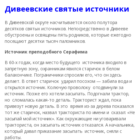
Дивеевские святые источники
В Дивеевской округе насчитывается около полутора
десятков святых источников. Непосредственно в Дивееве
обустроены и освящены пять родников, которые ежегодно
посещают десятки тысяч паломников.
Источник преподобного Серафима
В 60-х годах, когда место будущего источника входило в
запретную зону, охранникам явился старичок в белом
балахончике. Пограничники спросили его, что он здесь
делает. В ответ старичок ударил посохом — забила вода и
открылся источник. Колючую проволоку отодвинули за
источник. Позже его хотели засыпать. Подогнали трактор,
но сломалась какая-то деталь. Тракторист ждал, пока
привезут новую деталь. В это время из-за дерева показался
тот же старичок, назвал тракториста по имени и сказал: «Не
засыпай мой источник». Как окружающие ни уговаривали
тракториста, он засыпать источник отказался. А начальника,
который давал приказание засыпать источник, сняли с
работы.