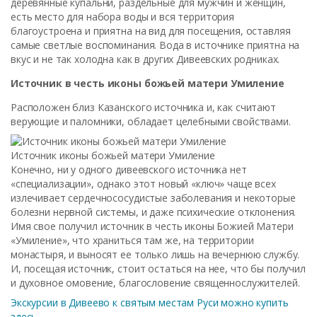
деревянные купальни, раздельные для мужчин и женщин,
есть место для набора воды и вся территория
благоустроена и приятна на вид для посещения, оставляя
самые светлые воспоминания. Вода в источнике приятна на
вкус и не так холодна как в других Дивеевских родниках.
Источник в честь иконы божьей матери Умиление
Расположен близ Казанского источника и, как считают
верующие и паломники, обладает целебными свойствами.
Источник иконы божьей матери Умиление
Конечно, ни у одного дивеевского источника нет
«специализации», однако этот новый «ключ» чаще всех
излечивает сердечнососудистые заболевания и некоторые
болезни нервной системы, и даже психические отклонения.
Имя свое получил источник в честь иконы Божией Матери
«Умиление», что храниться там же, на территории
монастыря, и выносят ее только лишь на вечернюю службу.
И, посещая источник, стоит остаться на нее, что бы получил
и духовное омовение, благословение священнослужителей.
Экскурсии в Дивеево к святым местам Руси можно купить
здесь