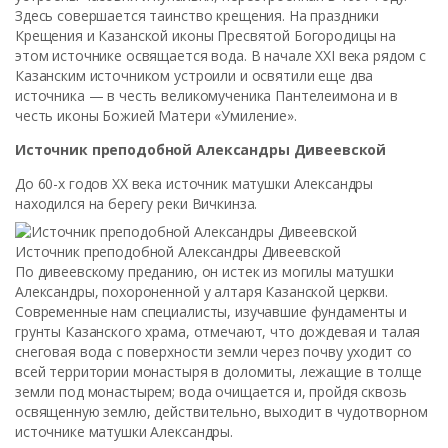
Здесь совершается таинство крещения. На праздники
Крещения и Казанской иконы Пресвятой Богородицы на
этом источнике освящается вода. В начале ХХI века рядом с
Казанским источником устроили и освятили еще два
источника — в честь великомученика Пантелеимона и в
честь иконы Божией Матери «Умиление».
Источник преподобной Александры Дивеевской
До 60-х годов XX века источник матушки Александры
находился на берегу реки Вичкинза.
Источник преподобной Александры Дивеевской
По дивеевскому преданию, он истек из могилы матушки
Александры, похороненной у алтаря Казанской церкви.
Современные нам специалисты, изучавшие фундаменты и
грунты Казанского храма, отмечают, что дождевая и талая
снеговая вода с поверхности земли через почву уходит со
всей территории монастыря в доломиты, лежащие в толще
земли под монастырем; вода очищается и, пройдя сквозь
освященную землю, действительно, выходит в чудотворном
источнике матушки Александры.