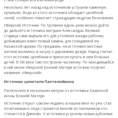
Несколько лет назад над источником устроили каменную
купальню. Вода из этого источника обладает целебной
силой, особенно помогает страждущим недугом беснования.
Иверский Источник. По тропинке вдоль реки можно дойти
до дальнего источника матушки Александры. Великая
старица сама вырыла его для утоления жажды рабочих,
добывавших известковый камень для созидаемой ею
Казанской церкви. По преданию, на источнике местные
жители молились в засуху о даровании дождя. Народ считал
этот источник целебным и приносил купать в нем больных
детей. В XIX веке там построили часовенку. По находившейся
в ней иконе Иверской Божией Матери источник получил
название «Иверский»
Источник целитиля Пантелеймона
Расположен в нескольких метрах от источника Казанской
иконы Божией Матери.
Источник открыт совсем недавно в нашем веке но уже стал
почитаемым и сюда стремятся многие из паломников кто
стекается в Дивеево. У источника устроены новые рубленые