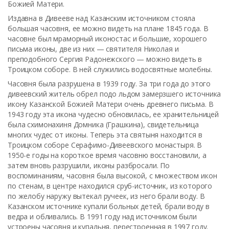
Божией Матери.
Издавна в Дивееве над Казанским источником стояла
большая часовня, ее можно видеть на плане 1845 года. В
часовне был мраморный иконостас и большие, хорошего
письма иконы, две из них — святителя Николая и
преподобного Сергия Радонежского — можно видеть в
Троицком соборе. В ней служились водосвятные молебны.
Часовня была разрушена в 1939 году. За три года до этого
дивеевский житель обрел подо льдом замерзшего источника
икону Казанской Божией Матери очень древнего письма. В
1943 году эта икона чудесно обновилась, ее хранительницей
была схимонахиня Домника (Грашкина), свидетельница
многих чудес от иконы. Теперь эта святыня находится в
Троицком соборе Серафимо-Дивеевского монастыря. В
1950-е годы на короткое время часовню восстановили, а
затем вновь разрушили, иконы разбросали. По
воспоминаниям, часовня была высокой, с множеством икон
по стенам, в центре находился сруб-источник, из которого
по желобу наружу вытекал ручеек, из него брали воду. В
Казанском источнике купали больных детей, брали воду в
ведра и обливались. В 1991 году над источником были
устроены часовня и купальня, перестроенная в 1997 году.