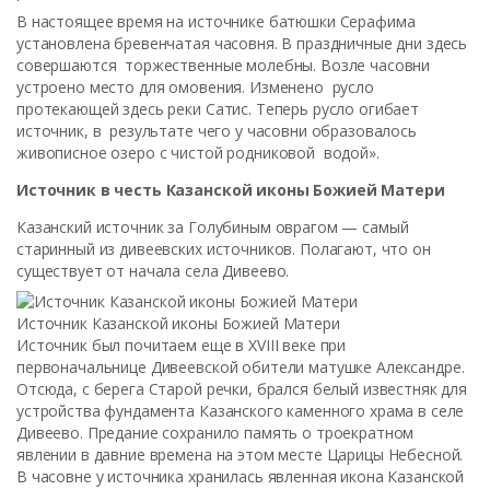
В настоящее время на источнике батюшки Серафима
установлена бревенчатая часовня. В праздничные дни здесь
совершаются торжественные молебны. Возле часовни
устроено место для омовения. Изменено русло
протекающей здесь реки Сатис. Теперь русло огибает
источник, в результате чего у часовни образовалось
живописное озеро с чистой родниковой водой».
Источник в честь Казанской иконы Божией Матери
Казанский источник за Голубиным оврагом — самый
старинный из дивеевских источников. Полагают, что он
существует от начала села Дивеево.
Источник Казанской иконы Божией Матери
Источник был почитаем еще в XVIII веке при
первоначальнице Дивеевской обители матушке Александре.
Отсюда, с берега Старой речки, брался белый известняк для
устройства фундамента Казанского каменного храма в селе
Дивеево. Предание сохранило память о троекратном
явлении в давние времена на этом месте Царицы Небесной.
В часовне у источника хранилась явленная икона Казанской