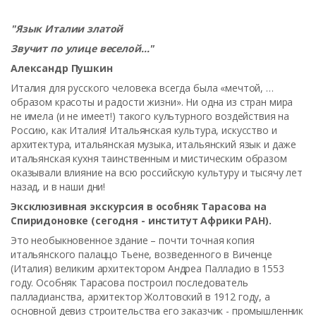
"Язык Италии златой
Звучит по улице веселой..."
Александр Пушкин
Италия для русского человека всегда была «мечтой, …
образом красоты и радости жизни». Ни одна из стран мира
не имела (и не имеет!) такого культурного воздействия на
Россию, как Италия! Итальянская культура, искусство и
архитектура, итальянская музыка, итальянский язык и даже
итальянская кухня таинственным и мистическим образом
оказывали влияние на всю российскую культуру и тысячу лет
назад, и в наши дни!
Эксклюзивная экскурсия в особняк Тарасова на
Спиридоновке (сегодня - институт Африки РАН).
Это необыкновенное здание – почти точная копия
итальянского палаццо Тьене, возведенного в Виченце
(Италия) великим архитектором Андреа Палладио в 1553
году. Особняк Тарасова построил последователь
палладианства, архитектор Жолтовский в 1912 году, а
основной девиз строительства его заказчик - промышленник