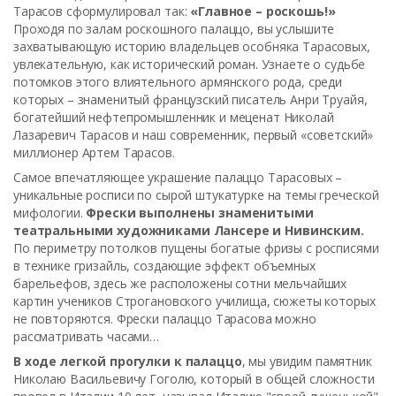
Тарасов сформулировал так:
«Главное – роскошь!»
Проходя по залам роскошного палаццо, вы услышите
захватывающую историю владельцев особняка Тарасовых,
увлекательную, как исторический роман. Узнаете о судьбе
потомков этого влиятельного армянского рода, среди
которых – знаменитый французский писатель Анри Труайя,
богатейший нефтепромышленник и меценат Николай
Лазаревич Тарасов и наш современник, первый «советский»
миллионер Артем Тарасов.
Самое впечатляющее украшение палаццо Тарасовых –
уникальные росписи по сырой штукатурке на темы греческой
мифологии.
Фрески выполнены знаменитыми
театральными художниками Лансере и Нивинским.
По периметру потолков пущены богатые фризы с росписями
в технике гризайль, создающие эффект объемных
барельефов, здесь же расположены сотни мельчайших
картин учеников Строгановского училища, сюжеты которых
не повторяются. Фрески палаццо Тарасова можно
рассматривать часами…
В ходе легкой прогулки к палаццо
, мы увидим памятник
Николаю Васильевичу Гоголю, который в общей сложности