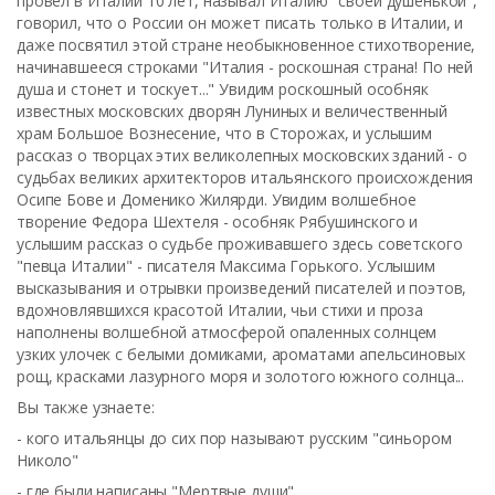
провел в Италии 10 лет, называл Италию "своей душенькой",
говорил, что о России он может писать только в Италии, и
даже посвятил этой стране необыкновенное стихотворение,
начинавшееся строками "Италия - роскошная страна! По ней
душа и стонет и тоскует..." Увидим роскошный особняк
известных московских дворян Луниных и величественный
храм Большое Вознесение, что в Сторожах, и услышим
рассказ о творцах этих великолепных московских зданий - о
судьбах великих архитекторов итальянского происхождения
Осипе Бове и Доменико Жилярди. Увидим волшебное
творение Федора Шехтеля - особняк Рябушинского и
услышим рассказ о судьбе проживавшего здесь советского
"певца Италии" - писателя Максима Горького. Услышим
высказывания и отрывки произведений писателей и поэтов,
вдохновлявшихся красотой Италии, чьи стихи и проза
наполнены волшебной атмосферой опаленных солнцем
узких улочек с белыми домиками, ароматами апельсиновых
рощ, красками лазурного моря и золотого южного солнца...
Вы также узнаете:
- кого итальянцы до сих пор называют русским "синьором
Николо"
- где были написаны "Мертвые души"