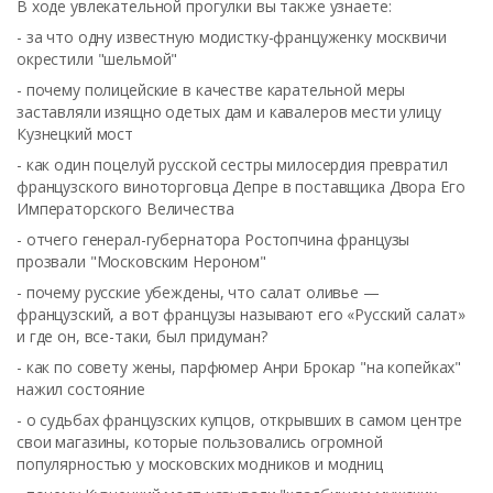
В ходе увлекательной прогулки вы также узнаете:
- за что одну известную модистку-француженку москвичи
окрестили "шельмой"
- почему полицейские в качестве карательной меры
заставляли изящно одетых дам и кавалеров мести улицу
Кузнецкий мост
- как один поцелуй русской сестры милосердия превратил
французского виноторговца Депре в поставщика Двора Его
Императорского Величества
- отчего генерал-губернатора Ростопчина французы
прозвали "Московским Нероном"
- почему русские убеждены, что салат оливье —
французский, а вот французы называют его «Русский салат»
и где он, все-таки, был придуман?
- как по совету жены, парфюмер Анри Брокар "на копейках"
нажил состояние
- о судьбах французских купцов, открывших в самом центре
свои магазины, которые пользовались огромной
популярностью у московских модников и модниц