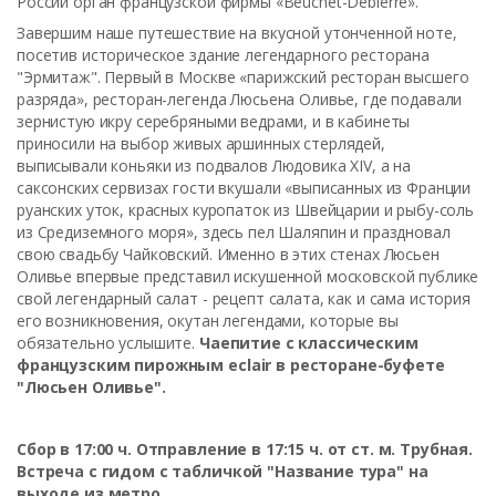
России орган французской фирмы «Beuchet-Debierre».
Завершим наше путешествие на вкусной утонченной ноте,
посетив историческое здание легендарного ресторана
"Эрмитаж". Первый в Москве «парижский ресторан высшего
разряда», ресторан-легенда Люсьена Оливье, где подавали
зернистую икру серебряными ведрами, и в кабинеты
приносили на выбор живых аршинных стерлядей,
выписывали коньяки из подвалов Людовика XIV, а на
саксонских сервизах гости вкушали «выписанных из Франции
руанских уток, красных куропаток из Швейцарии и рыбу-соль
из Средиземного моря», здесь пел Шаляпин и праздновал
свою свадьбу Чайковский. Именно в этих стенах Люсьен
Оливье впервые представил искушенной московской публике
свой легендарный салат - рецепт салата, как и сама история
его возникновения, окутан легендами, которые вы
обязательно услышите.
Чаепитие с классическим
французским пирожным eclair в ресторане-буфете
"Люсьен Оливье".
Сбор в 17:00 ч. Отправление в 17:15 ч. от ст. м. Трубная.
Встреча с гидом с табличкой "Название тура" на
выходе из метро