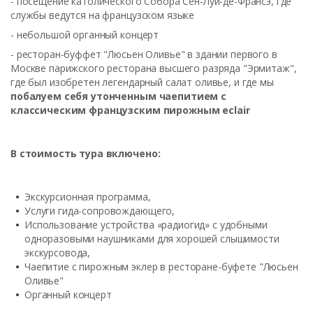
- посещение католического Собора Сен-Луи-де-Франсэ, где
службы ведутся на французском языке
- небольшой органный концерт
- ресторан-буффет "Люсьен Оливье" в здании первого в
Москве парижского ресторана высшего разряда "Эрмитаж",
где был изобретен легендарный салат оливье, и где мы
побалуем себя утонченным чаепитием с
классическим французским пирожным
eclair
В стоимость тура включено:
Экскурсионная программа,
Услуги гида-сопровождающего,
Использование устройства «радиогид» с удобными
одноразовыми наушниками для хорошей слышимости
экскурсовода,
Чаепитие с пирожным эклер в ресторане-буфете "Люсьен
Оливье"
Органный концерт