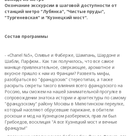
Окончание экскурсии в шаговой доступности от
станций метро "Лубянка", "Чистые пруды",
"Тургеневская" и "Кузнецкий мост".
Состав программы
- «Chanel №5», Оливье и Фаберже, Шампань, Шардоне и
Шабли, Парфюм... Как так получилось, что все самое
маняще-привлекательное, сверкающее, ароматное и
вкусное пришло к нам из Франции? Развеять мифы,
разобраться во "французских" стереотипах, а также
раскрыть секреты такого влияния всего французского на
Россию, мы сможем на нашей занимательной прогулке в
сопровождении знатока истории и архитектуры по самому
"французскому" району Москвы в Милютинском переулке,
который населяют обрусевшие парижане, в обители
роскоши и мод на Кузнецком разберемся, прав ли был
Грибоедов, восклицая "А все Кузнецкий мост и вечные
французы!"