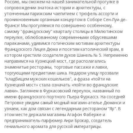
Россию, мы сможем на нашей занимательной прогулке в
сопровождении знатока истории и архитектуры, с
утонченным парижским чаепитием с трюфель ассорти и
проникновенным органным концертом в Соборе Сен-Луи-де-
Франсэ! Мы прогуляемся по совершенно особенному,
самому "французскому" кварталу столицы в Милютинском
переулке, облюбованному современными обрусевшими
парижанами, удивимся готическим мотивам архитектуры
Французского Лицея Дюма и посетим католический храм, в
котором крестили создателя духов Шанель № 5. Непременно
направимся на Кузнецкий мост, где располагались
знаменитые рестораны, торговые пассажи и лавки,
торгующими предметами шика. Недаром улицу прозвали
"кладбищем мужских кошельков", а фраза «пойти на
Кузнецкий мост» стала означать «пойти во французские
лавки». Заглянем в Фуркасовский переулок, названный по
имени французского портного Пьера Фуркассэ. На соседней
Петровке увидим самый модный магазин-ателье Дюманси и
узнаем, как дом связан с легендарным рестораном "Яр". В
этом месте держали магазины Агафон Фаберже и
предприниматель-парфюмер Анри Брокар, создатель
гениального аромата для русской императрицы.