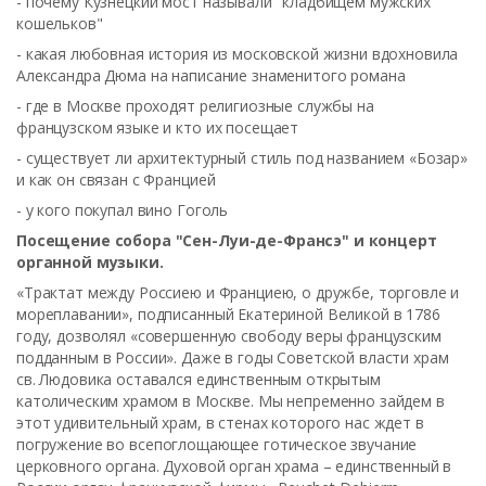
- почему Кузнецкий мост называли "кладбищем мужских
кошельков"
- какая любовная история из московской жизни вдохновила
Александра Дюма на написание знаменитого романа
- где в Москве проходят религиозные службы на
французском языке и кто их посещает
- существует ли архитектурный стиль под названием «Бозар»
и как он связан с Францией
- у кого покупал вино Гоголь
Посещение собора "Сен-Луи-де-Франсэ" и концерт
органной музыки.
«Трактат между Россиею и Франциею, о дружбе, торговле и
мореплавании», подписанный Екатериной Великой в 1786
году, дозволял «совершенную свободу веры французским
подданным в России».
Даже в годы Советской власти храм
св. Людовика оставался единственным открытым
католическим храмом в Москве. Мы непременно зайдем в
этот удивительный храм, в стенах которого нас ждет в
погружение
во всепоглощающее готическое звучание
церковного органа. Духовой орган храма – единственный в