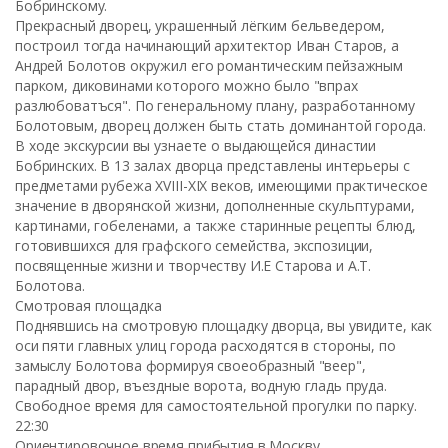
Бобринскому.
Прекрасный дворец, украшенный лёгким бельведером,
построил тогда начинающий архитектор Иван Старов, а
Андрей Болотов окружил его романтическим пейзажным
парком, диковинами которого можно было "впрах
разлюбоватъся". По генеральному плану, разработанному
Болотовым, дворец должен быть стать доминантой города.
В ходе экскурсии вы узнаете о выдающейся династии
Бобринских. В 13 залах дворца представлены интерьеры с
предметами рубежа XVIII-XIX веков, имеющими практическое
значение в дворянской жизни, дополненные скульптурами,
картинами, гобеленами, а также старинные рецепты блюд,
готовившихся для графского семейства, экспозиции,
посвященные жизни и творчеству И.Е Старова и А.Т.
Болотова.
Смотровая площадка
Поднявшись на смотровую площадку дворца, вы увидите, как
оси пяти главных улиц города расходятся в стороны, по
замыслу Болотова формируя своеобразный "веер",
парадный двор, въездные ворота, водную гладь пруда.
Свободное время для самостоятельной прогулки по парку.
22:30
Ориентировочное время прибытия в Москву.