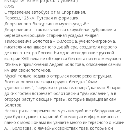
выхода №1 из метро (к СК "Лужники").
07:45
Отправление автобуса от м. Спортивная.
Переезд 125 км. Путевая информация.
Дворяниново. Экскурсия по музею-усадьбе
Дворяниново – так называется окружённая дубравами и
берёзовыми рощами старинная усадьба Андрея
Тимофеевича Болотова – философа, учёного-агронома,
писателя и ландшафтного дизайнера, создателя первого
детского театра России. Ни одно исследование русской
истории XVIII века не обходится без цитат из его мемуаров
"Жизнь и приключения Андрея Болотова, описанные самим
им для своих потомков.
Музей только недавно открылся после реконструкции.
Восстановлены каскады прудов, беседка "Храм
удовольствия", "сиделки-отдыхательницы", качели. В парке
до сих гостей встречает болотовский "дуб желаний", а в
огороде растут овощи и травы, которые выращивал сам
Болотов.
Несмотря на современное мультимедийное оборудование,
дом будто дышит стариной. С помощью информационных
панно с монофонами вы узнаете много интересного о жизни
А.Т. Болотова, о лечебных свойствах трав, которые он