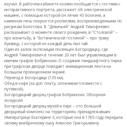
изучал. В рабочем кабинете хозяин пообщается с гостями с
интерактивного портрета, расскажет об электрической
машине, с помощью которой он лечил 43 болезни, а
каменная печь покроется росписями, воспроизведенными по
рисункам Болотова. В "Девичьей" Андрей Тимофеевич
рассказывает о моменте своего рождения, в "Столовой" –
про женитьбу, в "Ботанической гостиной" – про траву
буквицу, с которой он каждый день пил чай.
Один из залов экспозиции посвящен Богородицку, где
Андрей Тимофеевич в течение 20 лет был управляющим в
имении графов Бобринских. О создании ландшафтного парка
при графском дворце поведает анимационная лента на
большом проекционном экране.
Переезд в Богородицк (135 км).
Обед в кафе (за доп. плату, оплачивается вместе с
путёвкой).
Богородицкий дворец графов Бобринских. Обзорная
экскурсия
Богородицкий дворец-музей и парк – это большой
дворцовый комплекс на территориях, принадлежавших
Императрице Екатерине II, которые она в 1765 году передала
своему внебрачному сыну Алексею Григорьевичу