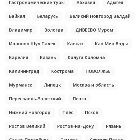
Гастрономические туры
Абхазия
Адыгея
Байкал
Беларусь
Великий Новгород Валдай
Владимир
Вологда
ДИВЕЕВО Муром
Иваново Шуя Палех
Кавказ
Кав.Мин.Воды
Карелия
Казань
Калуга Коломна
Калининград
Кострома
ПОВОЛЖЬЕ
Мурманск
Липецк
Москва и область
Переславль-Залесский
Пенза
Нижний Новгород
Плёс
Псков
Ростов Великий
Ростов-на-Дону
Рязань
Санкт-Петербург
Самара
Сергиев Посад