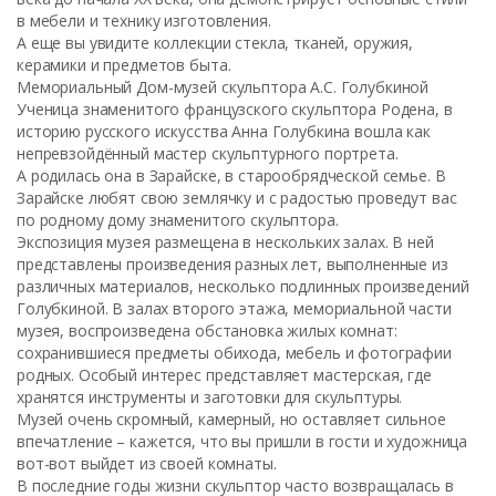
в мебели и технику изготовления.
А еще вы увидите коллекции стекла, тканей, оружия,
керамики и предметов быта.
Мемориальный Дом-музей скульптора А.С. Голубкиной
Ученица знаменитого французского скульптора Родена, в
историю русского искусства Анна Голубкина вошла как
непревзойдённый мастер скульптурного портрета.
А родилась она в Зарайске, в старообрядческой семье. В
Зарайске любят свою землячку и с радостью проведут вас
по родному дому знаменитого скульптора.
Экспозиция музея размещена в нескольких залах. В ней
представлены произведения разных лет, выполненные из
различных материалов, несколько подлинных произведений
Голубкиной. В залах второго этажа, мемориальной части
музея, воспроизведена обстановка жилых комнат:
сохранившиеся предметы обихода, мебель и фотографии
родных. Особый интерес представляет мастерская, где
хранятся инструменты и заготовки для скульптуры.
Музей очень скромный, камерный, но оставляет сильное
впечатление – кажется, что вы пришли в гости и художница
вот-вот выйдет из своей комнаты.
В последние годы жизни скульптор часто возвращалась в