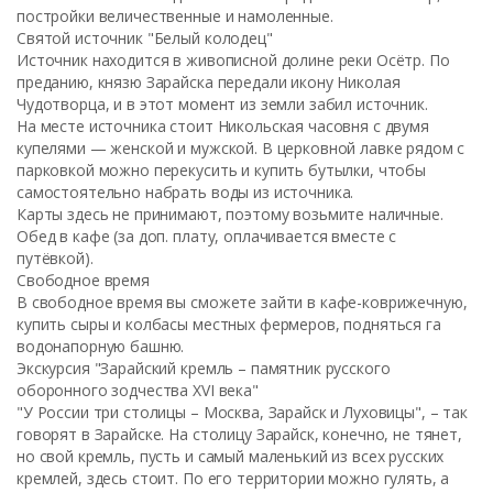
постройки величественные и намоленные.
Святой источник "Белый колодец"
Источник находится в живописной долине реки Осётр. По
преданию, князю Зарайска передали икону Николая
Чудотворца, и в этот момент из земли забил источник.
На месте источника стоит Никольская часовня с двумя
купелями — женской и мужской. В церковной лавке рядом с
парковкой можно перекусить и купить бутылки, чтобы
самостоятельно набрать воды из источника.
Карты здесь не принимают, поэтому возьмите наличные.
Обед в кафе (за доп. плату, оплачивается вместе с
путёвкой).
Свободное время
В свободное время вы сможете зайти в кафе-коврижечную,
купить сыры и колбасы местных фермеров, подняться га
водонапорную башню.
Экскурсия "Зарайский кремль – памятник русского
оборонного зодчества XVI века"
"У России три столицы – Москва, Зарайск и Луховицы", – так
говорят в Зарайске. На столицу Зарайск, конечно, не тянет,
но свой кремль, пусть и самый маленький из всех русских
кремлей, здесь стоит. По его территории можно гулять, а