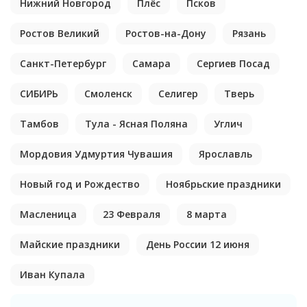
Нижний Новгород
Плёс
Псков
Ростов Великий
Ростов-на-Дону
Рязань
Санкт-Петербург
Самара
Сергиев Посад
СИБИРЬ
Смоленск
Селигер
Тверь
Тамбов
Тула - Ясная Поляна
Углич
Мордовия Удмуртия Чувашия
Ярославль
Новый год и Рождество
Ноябрьские праздники
Масленица
23 Февраля
8 марта
Майские праздники
День России 12 июня
Иван Купала