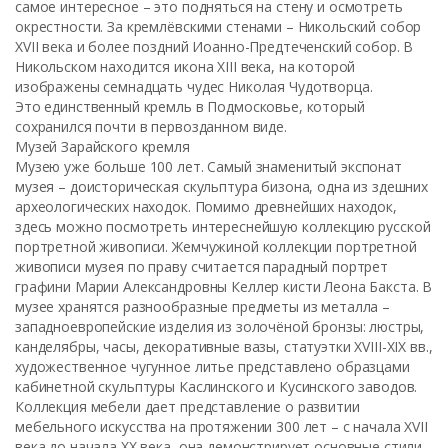
самое интересное – это подняться на стену и осмотреть
окрестности. За кремлёвскими стенами – Никольский собор
XVII века и более поздний Иоанно-Предтеченский собор. В
Никольском находится икона XIII века, на которой
изображены семнадцать чудес Николая Чудотворца.
Это единственный кремль в Подмосковье, который
сохранился почти в первозданном виде.
Музей Зарайского кремля
Музею уже больше 100 лет. Самый знаменитый экспонат
музея – доисторическая скульптура бизона, одна из здешних
археологических находок. Помимо древнейших находок,
здесь можно посмотреть интереснейшую коллекцию русской
портретной живописи. Жемчужиной коллекции портретной
живописи музея по праву считается парадный портрет
графини Марии Александровны Келлер кисти Леона Бакста. В
музее хранятся разнообразные предметы из металла –
западноевропейские изделия из золочёной бронзы: люстры,
канделябры, часы, декоративные вазы, статуэтки XVIII-XIX вв.,
художественное чугунное литье представлено образцами
кабинетной скульптуры Каслинского и Кусинского заводов.
Коллекция мебели дает представление о развитии
мебельного искусства на протяжении 300 лет – с начала XVII
века до начала XX века, она демонстрирует основные стили