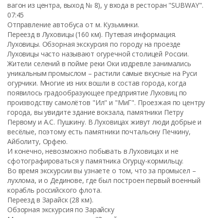
вагон из центра, выход № 8), у входа в ресторан "SUBWAY".
07:45
Отправление автобуса от м. Кузьминки.
Переезд в Луховицы (160 км). Путевая информация.
Луховицы. Обзорная экскурсия по городу на проезде
Луховицы часто называют огуречной столицей России.
Жители селений в пойме реки Оки издревле занимались
уникальным промыслом – растили самые вкусные на Руси
огурчики. Многие из них вошли в состав города, когда
появилось градообразующее предприятие Луховиц по
производству самолётов "Ил" и "МиГ". Проезжая по центру
города, вы увидите здание вокзала, памятники Петру
Первому и А.С. Пушкину. В Луховицах живут люди добрые и
весёлые, поэтому есть памятники почтальону Печкину,
Айболиту, Орфею.
И конечно, невозможно побывать в Луховицах и не
сфотографироваться у памятника Огурцу-кормильцу.
Во время экскурсии вы узнаете о том, что за промысел –
лухлома, и о Дединове, где был построен первый военный
корабль российского флота.
Переезд в Зарайск (28 км).
Обзорная экскурсия по Зарайску