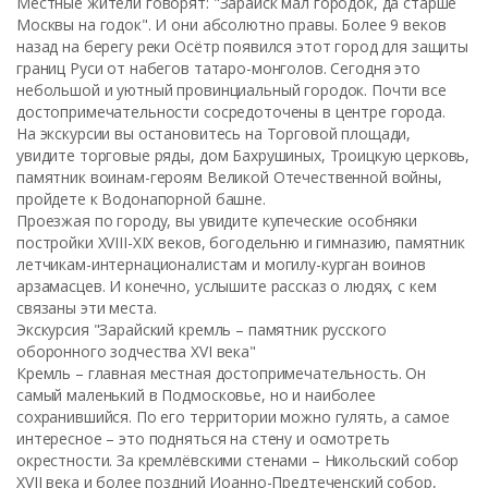
Местные жители говорят: "Зарайск мал городок, да старше
Москвы на годок". И они абсолютно правы. Более 9 веков
назад на берегу реки Осётр появился этот город для защиты
границ Руси от набегов татаро-монголов. Сегодня это
небольшой и уютный провинциальный городок. Почти все
достопримечательности сосредоточены в центре города.
На экскурсии вы остановитесь на Торговой площади,
увидите торговые ряды, дом Бахрушиных, Троицкую церковь,
памятник воинам-героям Великой Отечественной войны,
пройдете к Водонапорной башне.
Проезжая по городу, вы увидите купеческие особняки
постройки XVIII-XIX веков, богодельню и гимназию, памятник
летчикам-интернационалистам и могилу-курган воинов
арзамасцев. И конечно, услышите рассказ о людях, с кем
связаны эти места.
Экскурсия "Зарайский кремль – памятник русского
оборонного зодчества XVI века"
Кремль – главная местная достопримечательность. Он
самый маленький в Подмосковье, но и наиболее
сохранившийся. По его территории можно гулять, а самое
интересное – это подняться на стену и осмотреть
окрестности. За кремлёвскими стенами – Никольский собор
XVII века и более поздний Иоанно-Предтеченский собор,