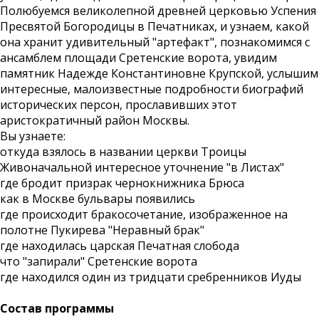
Полюбуемся великолепной древней церковью Успения
Пресвятой Богородицы в Печатниках, и узнаем, какой
она хранит удивительный "артефакт", познакомимся с
ансамблем площади Сретенские ворота, увидим
памятник Надежде Константиновне Крупской, услышим
интересные, малоизвестные подробности биографий
исторических персон, прославивших этот
аристократичный район Москвы.
Вы узнаете:
откуда взялось в названии церкви Троицы
Живоначальной интересное уточнение "в Листах"
где бродит призрак чернокнижника Брюса
как в Москве бульвары появились
где происходит бракосочетание, изображенное на
полотне Пукирева "Неравный брак"
где находилась царская Печатная слобода
что "запирали" Сретенские ворота
где находился один из тридцати сребренников Иуды
Состав программы