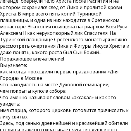
легенде, обернули тело Христа после Распятия и на
котором сохранился след от Лика и пролитой крови
Христа. В мире всего пять копий Туринской
плащаницы, и одна из них находится в Сретенском
монастыре. Эта копия освящена патриархом Всея Руси
Алексием II как нерукотворный лик Спасителя. На
Туринской плащанице Сретенского монастыря можно
рассмотреть очертания Лика и Фигуры Иисуса Христа и
даже понять, какого роста был Сын Божий...
Поражающее впечатление!
Вы узнаете:
как и когда проходили первые празднования «Дня
Города» в Москве
что находилось на месте Духовной семинарии;
чем покрыты купола собора;
что именно называют словом «аксакал» и как это
увидеть;
имя старца, которого церковь готовится причислить к
лику святых
Здесь, под сенью древнейшей и красивейшей обители
столицы, каждого охватывает чувство душевного