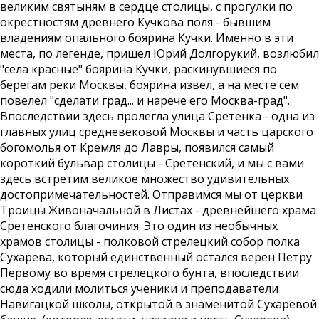
великим святыням в сердце столицы, с прогулки по
окрестностям древнего Кучкова поля - бывшим
владениям опального боярина Кучки. Именно в эти
места, по легенде, пришел Юрий Долгорукий, возлюбил
"села красные" боярина Кучки, раскинувшиеся по
берегам реки Москвы, боярина извел, а на месте сем
повелел "сделати град... и нарече его Москва-град".
Впоследствии здесь пролегла улица Сретенка - одна из
главных улиц средневековой Москвы и часть царского
богомолья от Кремля до Лавры, появился самый
короткий бульвар столицы - Сретенский, и мы с вами
здесь встретим великое множество удивительных
достопримечательностей. Отправимся мы от церкви
Троицы Живоначальной в Листах - древнейшего храма
Сретенского благочиния. Это один из необычных
храмов столицы - полковой стрелецкий собор полка
Сухарева, который единственный остался верен Петру
Первому во время стрелецкого бунта, впоследствии
сюда ходили молиться ученики и преподаватели
Навигацкой школы, открытой в знаменитой Сухаревой