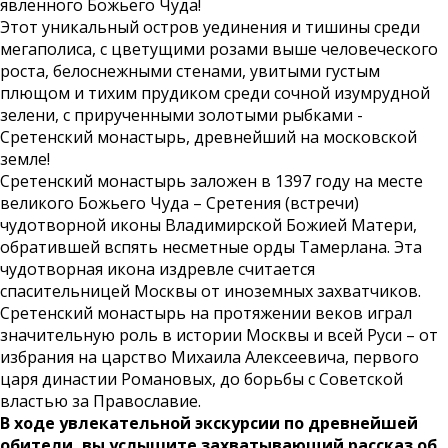
явленного Божьего Чуда!
Этот уникальный остров уединения и тишины среди
мегаполиса, с цветущими розами выше человеческого
роста, белоснежными стенами, увитыми густым
плющом и тихим прудиком среди сочной изумрудной
зелени, с прирученными золотыми рыбками -
Сретенский монастырь, древнейший на московской
земле!
Сретенский монастырь заложен в 1397 году на месте
великого Божьего Чуда – Сретения (встречи)
чудотворной иконы Владимирской Божией Матери,
обратившей вспять несметные орды Тамерлана. Эта
чудотворная икона издревле считается
спасительницей Москвы от иноземных захватчиков.
Сретенский монастырь на протяжении веков играл
значительную роль в истории Москвы и всей Руси – от
избрания на царство Михаила Алексеевича, первого
царя династии Романовых, до борьбы с Советской
властью за Православие.
В ходе увлекательной экскурсии по древнейшей
обители, вы услышите захватывающий рассказ об