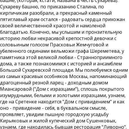
башне, (которая, кстати, названа в честь Сухарева).
Сухареву башню, по приказанию Сталина, по
кирпичикам разобрали, а прекрасный каменный
пятиглавый храм остался - радовать сердца прихожан
своей величественной красотой и намоленой
благодатью. Конечно, мы услышим и пронзительную
историю любви некрасивой крепостной девочки с
соловьиным голосом Прасковьи Жемчуговой и
убеленного сединами вельможи графа Шереметева, у
памятника этой великой любви - Странноприимного
дома, а также познакомимся с историей и ансамблем
Большой Сухаревской площади. Мы полюбуемся одним
из самых красивых особняков Москвы, напоминающий
драгоценный резной ларец - доходным домом
Миансаровой ("Дом с изразцами"), сплошь покрытого
изумрудными, белыми и золотыми изразцами, узнаем,
где на Сретенке находится "Дом с привидением" и как
оно - привидение - себя, в буквальном смысле,
проявляет, увидим пышную городскую усадьбу
Кирьяковых и жилой купеческий дом Сушенковых,
узнаем, где находилась бывшая ресторация "Ливорно".