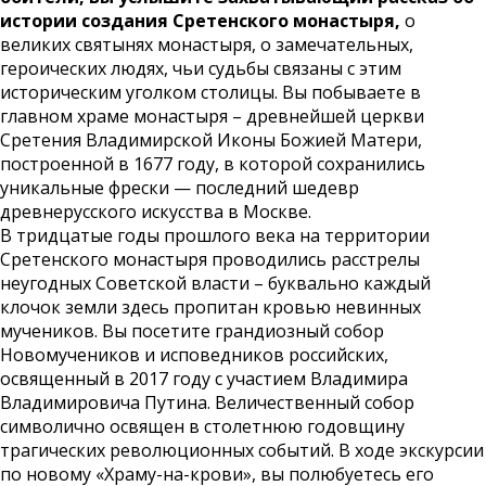
истории создания Сретенского монастыря,
о
великих святынях монастыря, о замечательных,
героических людях, чьи судьбы связаны с этим
историческим уголком столицы. Вы побываете в
главном храме монастыря – древнейшей церкви
Сретения Владимирской Иконы Божией Матери,
построенной в 1677 году, в которой сохранились
уникальные фрески — последний шедевр
древнерусского искусства в Москве.
В тридцатые годы прошлого века на территории
Сретенского монастыря проводились расстрелы
неугодных Советской власти – буквально каждый
клочок земли здесь пропитан кровью невинных
мучеников. Вы посетите грандиозный собор
Новомучеников и исповедников российских,
освященный в 2017 году с участием Владимира
Владимировича Путина. Величественный собор
символично освящен в столетнюю годовщину
трагических революционных событий. В ходе экскурсии
по новому «Храму-на-крови», вы полюбуетесь его