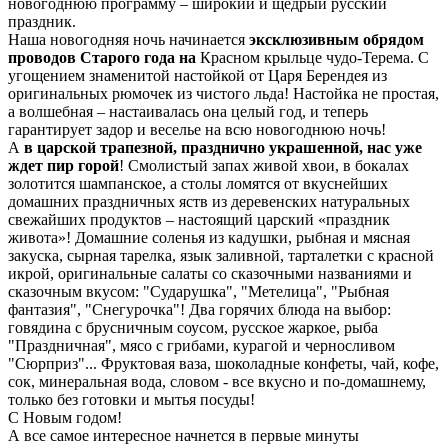
новогоднюю программу – широкий и щедрый русский
праздник.
Наша новогодняя ночь начинается
эксклюзивным обрядом
проводов Старого года на
Красном крыльце чудо-Терема. С
угощением знаменитой настойкой от Царя Берендея из
оригинальных рюмочек из чистого льда! Настойка не простая,
а волшебная – настаивалась она целый год, и теперь
гарантирует задор и веселье на всю новогоднюю ночь!
А
в царской трапезной, празднично украшенной, нас уже
ждет пир горой
! Смолистый запах живой хвои, в бокалах
золотится шампанское, а столы ломятся от вкуснейших
домашних праздничных яств из деревенских натуральных
свежайших продуктов – настоящий царский «праздник
живота»! Домашние соленья из кадушки, рыбная и мясная
закуска, сырная тарелка, язык заливной, тарталетки с красной
икрой, оригинальные салаты со сказочными названиями и
сказочным вкусом: "Сударушка", "Метелица", "Рыбная
фантазия", "Снегурочка"! Два горячих блюда на выбор:
говядина с брусничным соусом, русское жаркое, рыба
"Праздничная", мясо с грибами, курагой и черносливом
"Сюрприз"... Фруктовая ваза, шоколадные конфеты, чай, кофе,
сок, минеральная вода, словом - все вкусно и по-домашнему,
только без готовки и мытья посуды!
С Новым годом!
А все самое интересное начнется в первые минуты