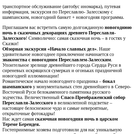
транспортное обслуживание (автобус иномарка), путевая
информация, экскурсия по Переславлю- Залесскому с
шампанским, новогодний банкет + новогодняя программа.
Приглашаем вас встретить самую долгожданную
новогоднюю
ночь в сказочных декорациях древнего Переславля-
Залесского
! Символично: самая сказочная ночь – в гостях у
Сказки!
Обзорная экскурсия «Начало славных дел»
. Наше
удивительное новогоднее приключение начинается со
знакомства с
новогодним Переславлем-Залесским
.
Упоительное зрелище древнейшего города Сердца Руси в
сиреневых искрящихся сумерках и огоньках праздничной
новогодней иллюминации!
Романтическое начало новогоднего праздника –
бокал
шампанского
у монументальных стен древнейшего в Северо-
Восточной Руси белокаменного памятника русского
зодчества. Величественный
Спасо-Преображенский собор
Переславля-Залесского
в великолепной подсветке –
настоящее белоснежное чудо и самые невероятные,
открыточные фотокадры!
Нас ждет самая
сказочная новогодняя ночь в царском
Тереме Берендея.
Гостеприимные хозяева подготовили для нас уникальную