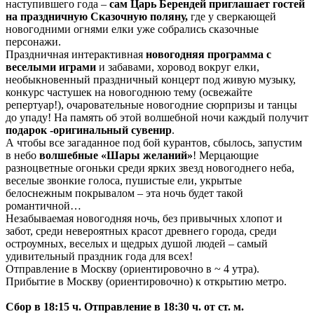
наступившего года –
сам Царь Берендей приглашает гостей
на праздничную Сказочную поляну,
где у сверкающей
новогодними огнями елки уже собрались сказочные
персонажи.
Праздничная интерактивная
новогодняя программа с
веселыми играми
и забавами, хоровод вокруг елки,
необыкновенный праздничный концерт под живую музыку,
конкурс частушек на новогоднюю тему (освежайте
репертуар!), очаровательные новогодние сюрпризы и танцы
до упаду! На память об этой волшебной ночи каждый получит
подарок -оригинальный сувенир
.
А чтобы все загаданное под бой курантов, сбылось, запустим
в небо
волшебные «Шары желаний»
! Мерцающие
разноцветные огоньки среди ярких звезд новогоднего неба,
веселые звонкие голоса, пушистые ели, укрытые
белоснежным покрывалом – эта ночь будет такой
романтичной…
Незабываемая новогодняя ночь, без привычных хлопот и
забот, среди невероятных красот древнего города, среди
остроумных, веселых и щедрых душой людей – самый
удивительный праздник года для всех!
Отправление в Москву (ориентировочно в ~ 4 утра).
Прибытие в Москву (ориентировочно) к открытию метро.
Сбор в 18:15 ч. Отправление в 18:30 ч. от ст. м.