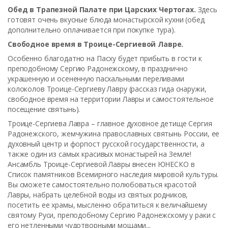
Обед в Трапезной Палате при Царских Чертогах.
Здесь
готовят очень вкусные блюда монастырской кухни (обед
дополнительно оплачивается при покупке тура).
Свободное время в Троице-Сергиевой Лавре.
Особенно благодатно на Пасху будет прибыть в гости к
преподобному Сергию Радонежскому, в празднично
украшенную и осененную пасхальными переливами
колоколов Троице-Сергиеву Лавру (рассказ гида снаружи,
свободное время на территории Лавры и самостоятельное
посещение святынь).
Троице-Сергиева Лавра – главное духовное детище Сергия
Радонежского, жемчужина православных святынь России, ее
духовный центр и форпост русской государственности, а
также один из самых красивых монастырей на Земле!
Ансамбль Троице-Сергиевой Лавры внесен ЮНЕСКО в
Список памятников Всемирного наследия мировой культуры.
Вы сможете самостоятельно полюбоваться красотой
Лавры, набрать целебной воды из святых родников,
посетить ее храмы, мысленно обратиться к величайшему
святому Руси, преподобному Сергию Радонежскому у раки с
его нетленными чудотворными мощами...