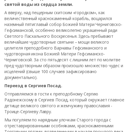
святой воды из сердца земли.
А вверху, над пещерным скитским «городком», как
величественный краснокаменный корабль, воцарился
наземный пятиглавый собор Божией Матери Черниговско-
Гефсиманской, особенно великолепно украшенный ради
Светлого Пасхального Воскресенья. Здесь пребывают
величайшие чудотворные святыни – мощи великого
целителя преподобного Варнавы Гефсиманского и
чудотворная икона Божией Матери Гефсиманско-
Черниговской. За сто пятьдесят с лишним лет по молитве
пред чудотворным образом произошло множество чудес и
исцелений (свыше 100 случаев зафиксировано
документально).
Переезд в Сергиев Посад.
Отправляемся в гости к преподобному Сергию
Радонежскому в Сергиев Посад, который окружает главное
детище великого святого и жемчужину православия -
Троице-Сергиеву Лавру.
Мы погуляем по нарядным улочкам Старого города с
отреставрированными особняками, краснокаменными
Торговыми рядами, возведенными в начале прошлого века