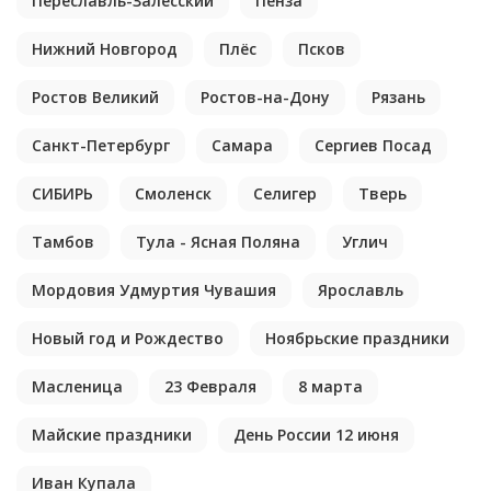
Переславль-Залесский
Пенза
Нижний Новгород
Плёс
Псков
Ростов Великий
Ростов-на-Дону
Рязань
Санкт-Петербург
Самара
Сергиев Посад
СИБИРЬ
Смоленск
Селигер
Тверь
Тамбов
Тула - Ясная Поляна
Углич
Мордовия Удмуртия Чувашия
Ярославль
Новый год и Рождество
Ноябрьские праздники
Масленица
23 Февраля
8 марта
Майские праздники
День России 12 июня
Иван Купала