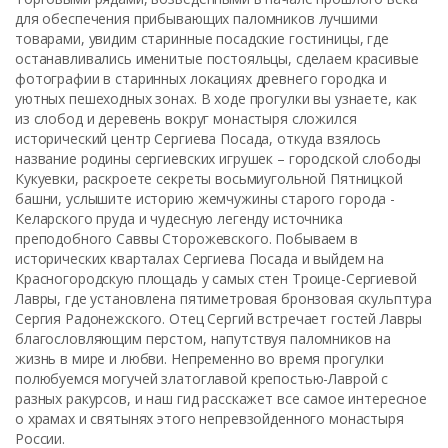
для обеспечения прибывающих паломников лучшими
товарами, увидим старинные посадские гостиницы, где
останавливались именитые постояльцы, сделаем красивые
фотографии в старинных локациях древнего городка и
уютных пешеходных зонах. В ходе прогулки вы узнаете, как
из слобод и деревень вокруг монастыря сложился
исторический центр Сергиева Посада, откуда взялось
название родины сергиевских игрушек – городской слободы
Кукуевки, раскроете секреты восьмиугольной Пятницкой
башни, услышите историю жемчужины старого города -
Келарского пруда и чудесную легенду источника
преподобного Саввы Сторожевского. Побываем в
исторических кварталах Сергиева Посада и выйдем на
Красногородскую площадь у самых стен Троице-Сергиевой
Лавры, где установлена пятиметровая бронзовая скульптура
Сергия Радонежского. Отец Сергий встречает гостей Лавры
благословляющим перстом, напутствуя паломников на
жизнь в мире и любви. Непременно во время прогулки
полюбуемся могучей златоглавой крепостью-Лаврой с
разных ракурсов, и наш гид расскажет все самое интересное
о храмах и святынях этого непревзойденного монастыря
России.