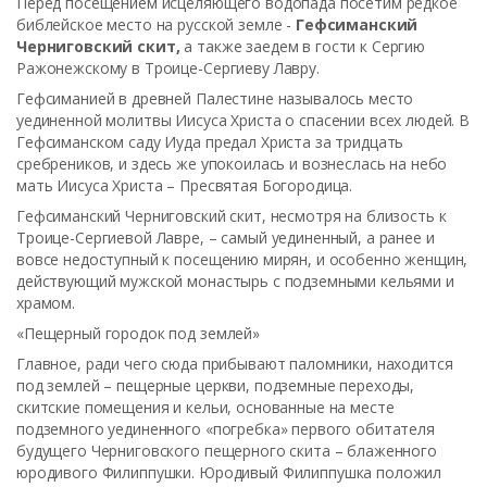
Перед посещением исцеляющего водопада посетим редкое
библейское место на русской земле -
Гефсиманский
Черниговский скит,
а также заедем в гости к Сергию
Ражонежскому в Троице-Сергиеву Лавру.
Гефсиманией в древней Палестине называлось место
уединенной молитвы Иисуса Христа о спасении всех людей. В
Гефсиманском саду Иуда предал Христа за тридцать
сребреников, и здесь же упокоилась и вознеслась на небо
мать Иисуса Христа – Пресвятая Богородица.
Гефсиманский Черниговский скит, несмотря на близость к
Троице-Сергиевой Лавре, – самый уединенный, а ранее и
вовсе недоступный к посещению мирян, и особенно женщин,
действующий мужской монастырь с подземными кельями и
храмом.
«Пещерный городок под землей»
Главное, ради чего сюда прибывают паломники, находится
под землей – пещерные церкви, подземные переходы,
скитские помещения и кельи, основанные на месте
подземного уединенного «погребка» первого обитателя
будущего Черниговского пещерного скита – блаженного
юродивого Филиппушки. Юродивый Филиппушка положил