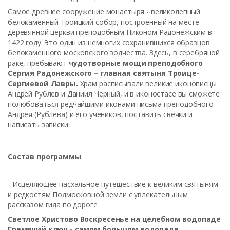
Самое древнее сооружение монастыря - великолепный
белокаменный Троицкий собор, построенный на месте
деревянной церкви преподобным Никоном Радонежским в
1422 году. Это один из немногих сохранившихся образцов
белокаменного московского зодчества. Здесь, в серебряной
раке, пребывают
чудотворные мощи преподобного
Сергия Радонежского – главная святыня Троице-
Сергиевой Лавры.
Храм расписывали великие иконописцы
Андрей Рублев и Даниил Черный, и в иконостасе вы сможете
полюбоваться редчайшими иконами письма преподобного
Андрея (Рублева) и его учеников, поставить свечки и
написать записки.
Состав программы
- Исцеляющее пасхальное путешествие к великим святыням
и редкостям Подмосковной земли с увлекательным
рассказом гида по дороге
Светлое Христово Воскресенье на целебном водопаде
Гремячий ключ - самом большом водопаде