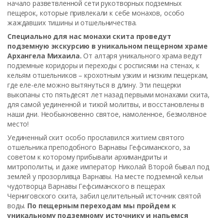
начало разветвленной сети рукотворных подземных
пещерок, которые привлекали к себе монахов, особо
жаждавших тишины и отшельничества.
Специально для нас монахи скита проведут
подземную экскурсию в уникальном пещерном храме
Архангела Михаила.
От алтаря уникального храма ведут
подземные коридоры и переходы с росписями на стенах, к
кельям отшельников – крохотным узким и низким пещеркам,
где еле-еле можно вытянуться в длину. Эти пещерки
выкопаны сто пятьдесят лет назад первыми монахами скита,
для самой уединенной и тихой молитвы, и восстановлены в
наши дни. Необыкновенно святое, намоленное, безмолвное
место!
Уединенный скит особо прославился житием святого
отшельника преподобного Варнавы Гефсиманского, за
советом к которому прибывали архимандриты и
митрополиты, и даже император Николай Второй бывал под
землей у прозорливца Варнавы. На месте подземной кельи
чудотворца Варнавы Гефсиманского в пещерах
Черниговского скита, забил целительный источник святой
воды.
По пещерным переходам мы пройдем к
уникальному подземному источнику и напьемся