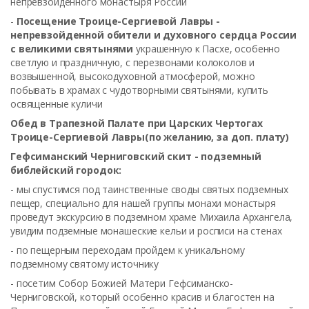
непревзойденного монастыря России
-
Посещение Троице-Сергиевой Лавры -
непревзойденной обители и духовного сердца России
с великими святынями
украшенную к Пасхе, особенно
светлую и праздничную, с перезвонами колоколов и
возвышенной, высокодуховной атмосферой, можно
побывать в храмах с чудотворными святынями, купить
освященные куличи
Обед в Трапезной Палате при Царских Чертогах
Троице-Сергиевой Лавры(по желанию, за доп. плату)
Гефсиманский Черниговский скит - подземный
библейский городок:
- мы спустимся под таинственные своды святых подземных
пещер, специально для нашей группы монахи монастыря
проведут экскурсию в подземном храме Михаила Архангела,
увидим подземные монашеские кельи и росписи на стенах
- по пещерным переходам пройдем к уникальному
подземному святому источнику
- посетим Собор Божией Матери Гефсиманско-
Черниговской, который особенно красив и благостен на