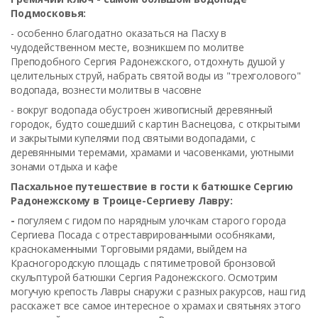
Подмосковья:
- особенно благодатно оказаться на Пасху в
чудодейственном месте, возникшем по молитве
Преподобного Сергия Радонежского, отдохнуть душой у
целительных струй, набрать святой воды из "трехголового"
водопада, вознести молитвы в часовне
- вокруг водопада обустроен живописный деревянный
городок, будто сошедший с картин Васнецова, с открытыми
и закрытыми купелями под святыми водопадами, с
деревянными теремами, храмами и часовенками, уютными
зонами отдыха и кафе
Пасхальное путешествие в гости к батюшке Сергию
Радонежскому в Троице-Сергиеву Лавру:
-
погуляем с гидом по нарядным улочкам старого города
Сергиева Посада с отреставрированными особняками,
краснокаменными Торговыми рядами, выйдем на
Красногородскую площадь с пятиметровой бронзовой
скульптурой батюшки Сергия Радонежского. Осмотрим
могучую крепость Лавры снаружи с разных ракурсов, наш гид
расскажет все самое интересное о храмах и святынях этого