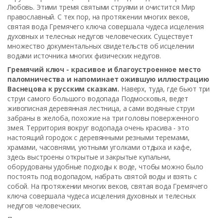
Любовь. Этими тремя святыми струями и очистится Мир
православный. С тех пор, на протяжении многих веков,
святая вода Гремячего ключа совершала чудеса исцеления
духовных и телесных недугов человеческих.
Существует
множество документальных свидетельств об исцелении
водами источника многих физических недугов.
Гремячий ключ - красивое и благоустроенное место
паломничества и напоминает ожившую иллюстрацию
Васнецова к русским сказкам.
Наверх, туда, где бьют три
струи самого большого водопада Подмосковья, ведет
живописная деревянная лестница, а сами водяные струи
забраны в желоба, похожие на три головы поверженного
змея. Территория вокруг водопада очень красива - это
настоящий городок с деревянными резными теремами,
храмами, часовнями, уютными уголками отдыха и кафе,
здесь выстроены открытые и закрытые купальни,
оборудованы удобные подходы к воде, чтобы можно было
постоять под водопадом, набрать святой воды и взять с
собой. На протяжении многих веков, святая вода Гремячего
ключа совершала чудеса исцеления духовных и телесных
недугов человеческих.