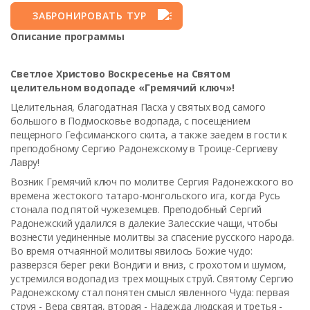
ЗАБРОНИРОВАТЬ ТУР
Описание программы
Светлое Христово Воскресенье на Святом
целительном водопаде «Гремячий ключ»!
Целительная, благодатная Пасха у святых вод самого
большого в Подмосковье водопада, с посещением
пещерного Гефсиманского скита, а также заедем в гости к
преподобному Сергию Радонежскому в Троице-Сергиеву
Лавру!
Возник Гремячий ключ по молитве Сергия Радонежского во
времена жестокого татаро-монгольского ига, когда Русь
стонала под пятой чужеземцев. Преподобный Сергий
Радонежский удалился в далекие Залесские чащи, чтобы
вознести уединенные молитвы за спасение русского народа.
Во время отчаянной молитвы явилось Божие чудо:
разверзся берег реки Вондиги и вниз, с грохотом и шумом,
устремился водопад из трех мощных струй. Святому Сергию
Радонежскому стал понятен смысл явленного Чуда: первая
струя - Вера святая, вторая - Надежда людская и третья -