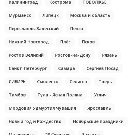
Калининград
Кострома
ПОВОЛЖЬЕ
Мурманск
Липецк
Москва и область
Переславль-Залесский
Пенза
Нижний Новгород
Плёс
Псков
Ростов Великий
Ростов-на-Дону
Рязань
Санкт-Петербург
Самара
Сергиев Посад
СИБИРЬ
Смоленск
Селигер
Тверь
Тамбов
Тула - Ясная Поляна
Углич
Мордовия Удмуртия Чувашия
Ярославль
Новый год и Рождество
Ноябрьские праздники
Масленица
23 Февраля
8 марта