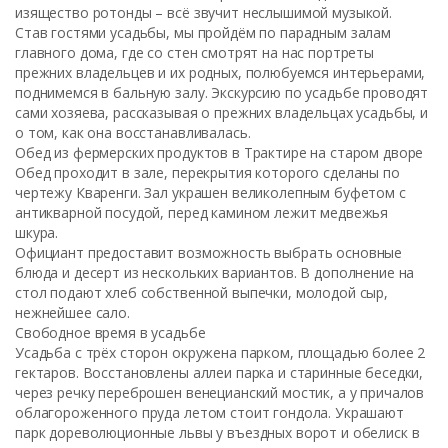
изящество ротонды – всё звучит неслышимой музыкой.
Став гостями усадьбы, мы пройдём по парадным залам
главного дома, где со стен смотрят на нас портреты
прежних владельцев и их родных, полюбуемся интерьерами,
поднимемся в бальную залу. Экскурсию по усадьбе проводят
сами хозяева, рассказывая о прежних владельцах усадьбы, и
о том, как она восстанавливалась.
Обед из фермерских продуктов в Трактире на старом дворе
Обед проходит в зале, перекрытия которого сделаны по
чертежу Кваренги. Зал украшен великолепным буфетом с
антикварной посудой, перед камином лежит медвежья
шкура.
Официант предоставит возможность выбрать основные
блюда и десерт из нескольких вариантов. В дополнение на
стол подают хлеб собственной выпечки, молодой сыр,
нежнейшее сало.
Свободное время в усадьбе
Усадьба с трёх сторон окружена парком, площадью более 2
гектаров. Восстановлены аллеи парка и старинные беседки,
через речку переброшен венецианский мостик, а у причалов
облагороженного пруда летом стоит гондола. Украшают
парк дореволюционные львы у въездных ворот и обелиск в