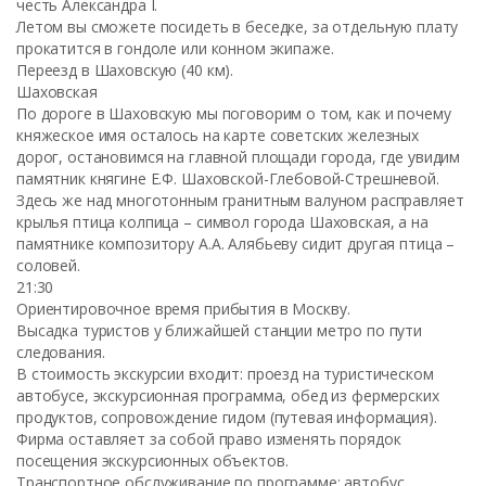
честь Александра I.
Летом вы сможете посидеть в беседке, за отдельную плату
прокатится в гондоле или конном экипаже.
Переезд в Шаховскую (40 км).
Шаховская
По дороге в Шаховскую мы поговорим о том, как и почему
княжеское имя осталось на карте советских железных
дорог, остановимся на главной площади города, где увидим
памятник княгине Е.Ф. Шаховской-Глебовой-Стрешневой.
Здесь же над многотонным гранитным валуном расправляет
крылья птица колпица – символ города Шаховская, а на
памятнике композитору А.А. Алябьеву сидит другая птица –
соловей.
21:30
Ориентировочное время прибытия в Москву.
Высадка туристов у ближайшей станции метро по пути
следования.
В стоимость экскурсии входит: проезд на туристическом
автобусе, экскурсионная программа, обед из фермерских
продуктов, сопровождение гидом (путевая информация).
Фирма оставляет за собой право изменять порядок
посещения экскурсионных объектов.
Транспортное обслуживание по программе: автобус