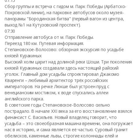
07:15
Сбор группы и встреча с гидом м. Парк Победы (Арбатско-
Покровской линии), на парковке автобусов около музея-
панорамы "Бородинская битва" (первый вагон из центра,
выход №1 на Кутузовский проспект).
07:30
Отправление автобуса от м. Парк Победы.
Переезд 180 км. Путевая информация.
Степановское-Волосово: обзорная экскурсия по усадьбе
князей Куракиных
Высокий холм царит над долиной реки Шоши. Три поколения
князей Куракиных создавали здесь настоящий райский
уголок. Главный дом усадьбы спроектировал Джакомо
Кваренги – любимый архитектор трёх российских
императоров. На речке Люкше был устроен пруд с
венецианским мостиком, к воде спускались аллеи
английского парка.
В советские годы Степановское-Волосово сильно
пострадало. В начале XXI века за его восстановление взялся
финансист С. Васильев. Новый владелец говорит, что
усадьба – это своеобразная машина времени, она погружает
нас в историю, и сама является её частью. Суровый гранит
обелисков, каменные львы, строгие колоннады елей и