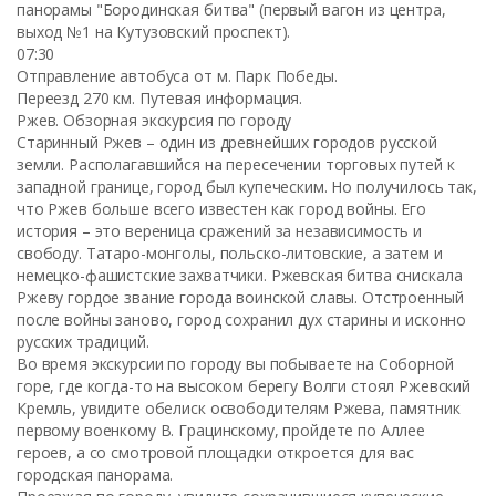
панорамы "Бородинская битва" (первый вагон из центра,
выход №1 на Кутузовский проспект).
07:30
Отправление автобуса от м. Парк Победы.
Переезд 270 км. Путевая информация.
Ржев. Обзорная экскурсия по городу
Старинный Ржев – один из древнейших городов русской
земли. Располагавшийся на пересечении торговых путей к
западной границе, город был купеческим. Но получилось так,
что Ржев больше всего известен как город войны. Его
история – это вереница сражений за независимость и
свободу. Татаро-монголы, польско-литовские, а затем и
немецко-фашистские захватчики. Ржевская битва снискала
Ржеву гордое звание города воинской славы. Отстроенный
после войны заново, город сохранил дух старины и исконно
русских традиций.
Во время экскурсии по городу вы побываете на Соборной
горе, где когда-то на высоком берегу Волги стоял Ржевский
Кремль, увидите обелиск освободителям Ржева, памятник
первому военкому В. Грацинскому, пройдете по Аллее
героев, а со смотровой площадки откроется для вас
городская панорама.