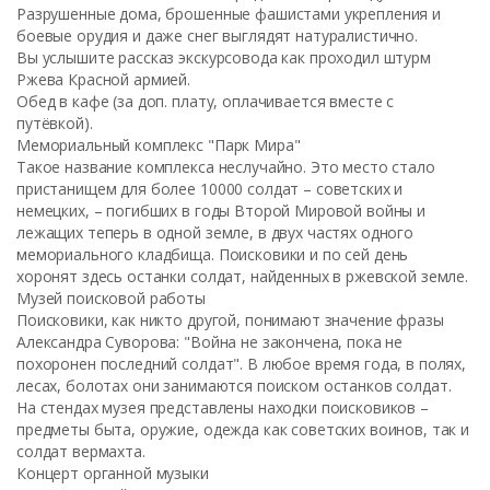
Разрушенные дома, брошенные фашистами укрепления и
боевые орудия и даже снег выглядят натуралистично.
Вы услышите рассказ экскурсовода как проходил штурм
Ржева Красной армией.
Обед в кафе (за доп. плату, оплачивается вместе с
путёвкой).
Мемориальный комплекс "Парк Мира"
Такое название комплекса неслучайно. Это место стало
пристанищем для более 10000 солдат – советских и
немецких, – погибших в годы Второй Мировой войны и
лежащих теперь в одной земле, в двух частях одного
мемориального кладбища. Поисковики и по сей день
хоронят здесь останки солдат, найденных в ржевской земле.
Музей поисковой работы
Поисковики, как никто другой, понимают значение фразы
Александра Суворова: "Война не закончена, пока не
похоронен последний солдат". В любое время года, в полях,
лесах, болотах они занимаются поиском останков солдат.
На стендах музея представлены находки поисковиков –
предметы быта, оружие, одежда как советских воинов, так и
солдат вермахта.
Концерт органной музыки