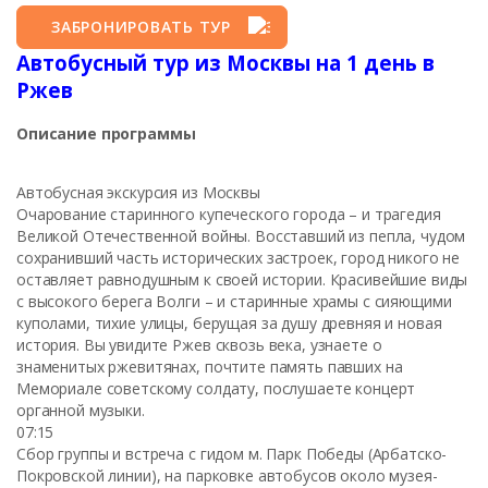
ЗАБРОНИРОВАТЬ ТУР
Автобусный тур из Москвы на 1 день в
Ржев
Описание программы
Автобусная экскурсия из Москвы
Очарование старинного купеческого города – и трагедия
Великой Отечественной войны. Восставший из пепла, чудом
сохранивший часть исторических застроек, город никого не
оставляет равнодушным к своей истории. Красивейшие виды
с высокого берега Волги – и старинные храмы с сияющими
куполами, тихие улицы, берущая за душу древняя и новая
история. Вы увидите Ржев сквозь века, узнаете о
знаменитых ржевитянах, почтите память павших на
Мемориале советскому солдату, послушаете концерт
органной музыки.
07:15
Сбор группы и встреча с гидом м. Парк Победы (Арбатско-
Покровской линии), на парковке автобусов около музея-