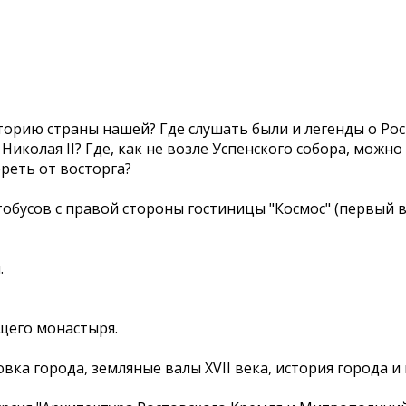
историю страны нашей? Где слушать были и легенды о Р
иколая II? Где, как не возле Успенского собора, можно 
ереть от восторга?
тобусов с правой стороны гостиницы "Космос" (первый в
.
щего монастыря.
вка города, земляные валы XVII века, история города и 