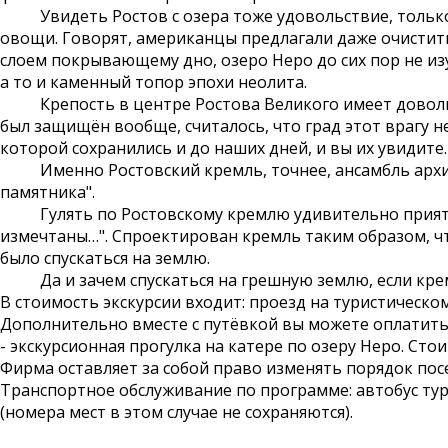
Увидеть Ростов с озера тоже удовольствие, только л
овощи. Говорят, американцы предлагали даже очистить 
слоем покрывающему дно, озеро Неро до сих пор не изу
а то и каменный топор эпохи неолита.
Крепость в центре Ростова Великого имеет довольно 
был защищён вообще, считалось, что град этот врагу не
которой сохранились и до наших дней, и вы их увидите.
Именно Ростовский кремль, точнее, ансамбль архиере
памятника".
Гулять по Ростовскому кремлю удивительно приятно.
измечтаны…". Спроектирован кремль таким образом, ч
было спускаться на землю.
Да и зачем спускаться на грешную землю, если крем
В стоимость экскурсии входит: проезд на туристическо
Дополнительно вместе с путёвкой вы можете оплатить
- экскурсионная прогулка на катере по озеру Неро. Стои
Фирма оставляет за собой право изменять порядок пос
Транспортное обслуживание по программе: автобус тури
(номера мест в этом случае не сохраняются).