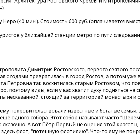
урсия "Архитектура Ростовского Кремля и Митрополичий
а.
 Неро (40 мин.). Стоимость 600 руб. (оплачивается вмест
уристов у ближайшей станции метро по пути следовани
олита Димитрия Ростовского, первого святого после
ая с годами превратилась в город Ростов, а потом уже 
та Петровна так восхитилась старым Ростовом, что пов
 поэтому виды, если у вас хватит духу подняться на 
ты несказанной, стоящий за территорией монастыря и о
у покровительствовали известные и богатые семьи, з
щё одного собора. Этот собор называют часто "Шеремет
азочно. А вот Пётр Первый не оценил этой красоты, н
здесь флот, "потешную флотилию". Что-то ему не понра