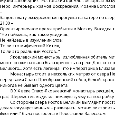
Музей-заповедник "Ростовский Кремль": обзорная экск
Неро, интерьеры храмов Воскресения, Иоанна Богослов
–
За доп. плату экскурсионная прогулка на катере по озеру
21:30 –
Ориентировочное время прибытия в Москву. Высадка т
"Не поймёшь, как такое увидишь,
Не найдешь в изумлении слов:
То ли это мифический Китеж,
То ли это реальный Ростов..."
Яковлевский монастырь, излюбленная обитель митроп
много позже названа была крепость на реке Дон, котор
Великого… Хотя есть легенда, что императрица Елизаве
Монастырь стоит в нескольких метрах от озера Неро,
перед вами Спасо-Преображенский собор, белый, красо
никогда не бывает одного цвета.
В XIX веке Спасо-Яковлевский монастырь расцвёл, ем
граф Шереметев выделил немалую сумму на постройку е
Со стороны озера Ростов Великий выглядит просто ск
делам государственным – разведать, можно ли строить 
флотилия" была построена в Переславле-Залесском.