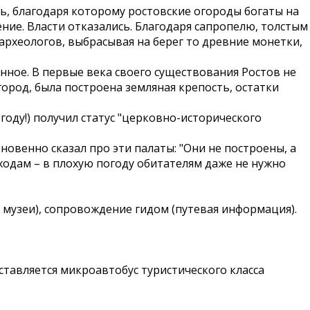
ь, благодаря которому ростовские огороды богаты на
ение. Власти отказались. Благодаря сапропелю, толстым
 археологов, выбрасывая на берег то древние монетки,
ое. В первые века своего существования Ростов не
город, была построена земляная крепость, остатки
оду!) получил статус "церковно-исторического
енно сказал про эти палаты: "Они не построены, а
ходам – в плохую погоду обитателям даже не нужно
в музеи), сопровождение гидом (путевая информация).
ставляется микроавтобус туристического класса