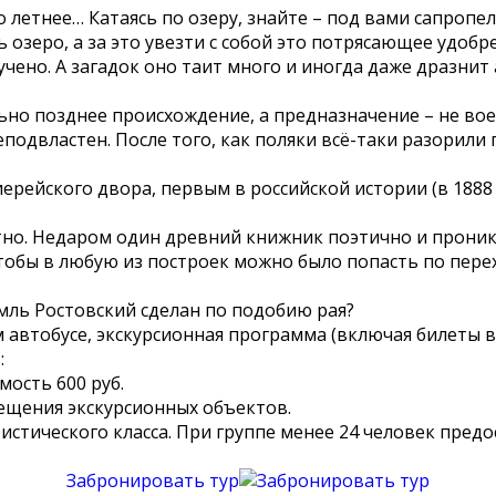
етнее… Катаясь по озеру, знайте – под вами сапропел
озеро, а за это увезти с собой это потрясающее удобр
чено. А загадок оно таит много и иногда даже дразнит
позднее происхождение, а предназначение – не военн
подвластен. После того, как поляки всё-таки разорили 
йского двора, первым в российской истории (в 1888 г
 Недаром один древний книжник поэтично и проникнов
тобы в любую из построек можно было попасть по пере
ль Ростовский сделан по подобию рая?
м автобусе, экскурсионная программа (включая билеты 
:
мость 600 руб.
ещения экскурсионных объектов.
стического класса. При группе менее 24 человек предо
Забронировать тур