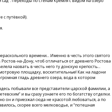
 сад". Переходы по стенам Кремля с видом на озеро
е с путёвкой).
я.
раскольного времени… Именно в честь этого святого
в Ростов-на-Дону, чтоб отличаться от древнего Ростова
елела назвать в честь него ту донскую крепость…
смотровую площадку, восхитительные! Как на ладони
громная гладь древнего озера, вода в котором
десь побывали все представители царской фамилии, а
евским" и вы сразу узнаете его по богатству отделки.
о он и приезжал сюда не красотой любоваться, а по
вилось, скорее всего мелководье, и "потешная