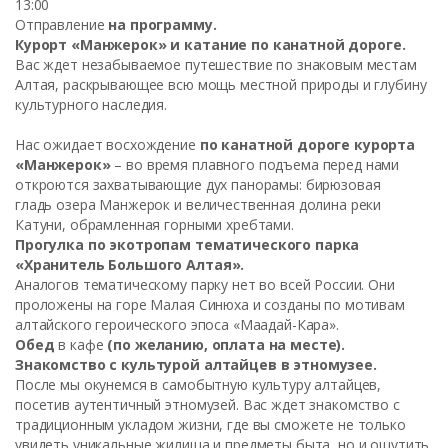
13:00
Отправление
на программу.
Курорт «Манжерок» и катание по канатной дороге.
Вас ждет незабываемое путешествие по знаковым местам
Алтая, раскрывающее всю мощь местной природы и глубину
культурного наследия.
Нас ожидает восхождение
по канатной дороге курорта
«Манжерок»
– во время плавного подъема перед нами
откроются захватывающие дух панорамы: бирюзовая
гладь озера Манжерок и величественная долина реки
Катуни, обрамленная горными хребтами.
Прогулка по экотропам тематического парка
«Хранитель Большого Алтая».
Аналогов тематическому парку нет во всей России. Они
проложены на горе Малая Синюха и созданы по мотивам
алтайского героического эпоса «Маадай-Кара».
Обед
в кафе
(по желанию, оплата на месте).
Знакомство с культурой алтайцев в этномузее.
После мы окунемся в самобытную культуру алтайцев,
посетив аутентичный этномузей. Вас ждет знакомство с
традиционным укладом жизни, где вы сможете не только
увидеть уникальные жилища и предметы быта, но и ощутить