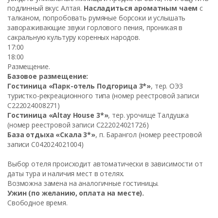
подлинный вкус Алтая.
Насладиться ароматным чаем
с
талканом, попробовать румяные борсоки и услышать
завораживающие звуки горлового пения, проникая в
сакральную культуру коренных народов.
17:00
18:00
Размещение.
Базовое размещение:
Гостиница «Парк-отель Подгорица 3*»
, тер. ОЭЗ
туристко-рекреационного типа
(номер реестровой записи
С222024008271)
Гостиница «Altay House 3*»
, тер. урочище Талдушка
(номер реестровой записи С222024021726)
База отдыха «Скала 3*»
, п. Барангол
(номер реестровой
записи С042024021004)
Выбор отеля происходит автоматически в зависимости от
даты тура и наличия мест в отелях.
Возможна замена на аналогичные гостиницы.
Ужин (по желанию, оплата на месте).
Свободное время.