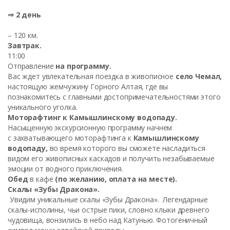
⇒ 2 день
– 120 км.
Завтрак.
11:00
Отправление
на программу.
Вас ждет увлекательная поездка в живописное
село Чемал,
настоящую жемчужину Горного Алтая, где вы
познакомитесь с главными достопримечательностями этого
уникального уголка.
Моторафтинг к Камышлинскому водопаду.
Насыщенную экскурсионную программу начнем
с захватывающего моторафтинга к
Камышлинскому
водопаду,
во время которого вы сможете насладиться
видом его живописных каскадов и получить незабываемые
эмоции от водного приключения.
Обед
в кафе
(по желанию, оплата на месте).
Скалы «Зубы Дракона».
Увидим уникальные скалы «Зубы Дракона». Легендарные
скалы-исполины, чьи острые пики, словно клыки древнего
чудовища, вонзились в небо над Катунью. Фотогеничный