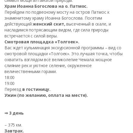
символ мощи алтайской природы.
Храм Иоанна Богослова на о. Патмос.
Перейдем по подвесному мосту на остров Патмос к
знаменитому храму Иоанна Богослова. Посетим
действующий
женский скит,
высеченный в скале, и
насладимся потрясающим видом, где сила природы
встречается с силой веры.
Смотровая площадка «Толгоек».
Вас ждет кульминация экскурсионной программы – вид со
смотровой площадки «Толгоек». Это лучшая точка, чтобы
охватить взглядом всё великолепие Чемала: мощное
слияние рек и уютное селение, окруженное
величественными горами.
18:00
19:00
Переезд
в гостиницу.
Ужин (по желанию, оплата на месте).
⇒ 3 день
– 375 км.
Завтрак.