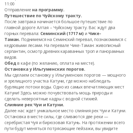
11:00
Отправление
на программу.
Путешествие по Чуйскому тракту.
После завтрака начинается большое путешествие по
главной дороге Алтая – Чуйскому тракту. Вас ждут два
горных перевала:
Семинский (1717 м)
и
Чике-
Таман.
Поднимемся на Семинский перевал, познакомимся с
кедровыми лесами. На перевале Чике-Таман: живописный
серпантин, осмотр древних караванных троп и панорамных
видов.
Обед
в кафе (по желанию, оплата на месте).
Остановка у Ильгуменских порогов.
Мы сделаем остановку у Ильгуменских порогов — мощного
и зрелищного участка Катуни, где можно наблюдать
бурлящие потоки воды. Одно из самых впечатляющих мест
Катуни! Здесь можно почувствовать мощь природы и
сделать невероятные кадры с водной стихией.
Слияние рек Чуи и Катуни.
Далее нас ждет уникальное место слияния рек Чуи и Катуни.
Остановка в месте силы, где сливаются две реки —
серебристая Чуя и бирюзовая Катунь. На протяжении всего
пути будут меняться потрясающие пейзажи, вы увидите