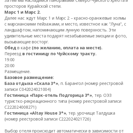
Затем мы насладимся панорамами Северо-Чуйского хребта и
просторов Курайской степи.
Марс 1 и Марс 2.
Далее нас ждут Марс 1 и Марс 2 – красно-оранжевые холмы
с марсианскими пейзажами, и место, известное как "Луна", с
ландшафтом, напоминающим лунную поверхность. Эти
удивительные места подарят незабываемые эмоции и фото,
вызывающие восторг.
Обед
в кафе
(по желанию, оплата на месте).
Переезд
в гостиницу по Чуйскому тракту.
19:00
20:00
Размещение.
Базовое размещение:
База отдыха «Скала 3*»
, п. Барангол
(номер реестровой
записи С042024021004)
Гостиница «Парк-отель Подгорица 3*»
, тер. ОЭЗ
туристко-рекреационного типа
(номер реестровой записи
С222024008271)
Гостиница «Altay House 3*»
, тер. урочище Талдушка
(номер реестровой записи С222024021726)
Выбор отеля происходит автоматически в зависимости от