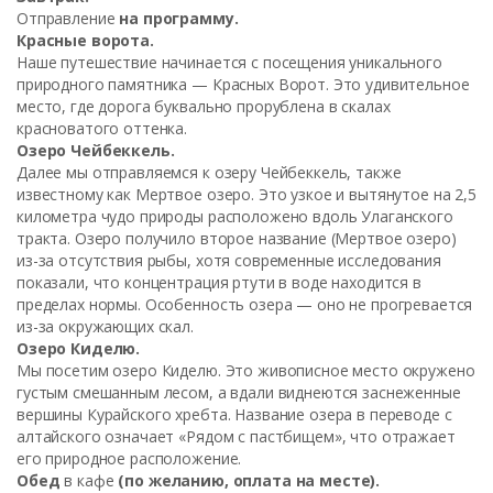
Отправление
на программу.
Красные ворота.
Наше путешествие начинается с посещения уникального
природного памятника — Красных Ворот. Это удивительное
место, где дорога буквально прорублена в скалах
красноватого оттенка.
Озеро Чейбеккель.
Далее мы отправляемся к озеру Чейбеккель, также
известному как Мертвое озеро. Это узкое и вытянутое на 2,5
километра чудо природы расположено вдоль Улаганского
тракта. Озеро получило второе название (Мертвое озеро)
из-за отсутствия рыбы, хотя современные исследования
показали, что концентрация ртути в воде находится в
пределах нормы. Особенность озера — оно не прогревается
из-за окружающих скал.
Озеро Киделю.
Мы посетим озеро Киделю. Это живописное место окружено
густым смешанным лесом, а вдали виднеются заснеженные
вершины Курайского хребта. Название озера в переводе с
алтайского означает «Рядом с пастбищем», что отражает
его природное расположение.
Обед
в кафе
(по желанию, оплата на месте).