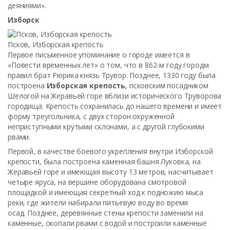
деяниями».
Изборск
Псков, Изборская крепость
Первое письменное упоминание о городе имеется в
«Повести временных лет» о том, что в 862-м году городм
правил брат Рюрика князь Трувор. Позднее, 1330 году была
построена
Изборская крепость
, псковским посадником
Шелогой на Жеравьей горе вблизи исторического Труворова
городища. Крепость сохранилась до нашего времени и имеет
форму треугольника, с двух сторон окруженной
неприступными крутыми склонами, а с другой глубокими
рвами.
Первой, в качестве боевого укрепления внутри Изборской
крепости, была построена каменная башня Луковка, на
Жеравьей горе и имеющая высоту 13 метров, насчитывает
четыре яруса, на вершине оборудована смотровой
площадкой и имеющая секретный ход к подножию мыса
реки, где жители набирали питьевую воду во время
осад. Позднее, деревянные стены крепости заменили на
каменные, окопали рвами с водой и построили каменные