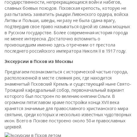
государственности, непрекращающихся войн и набегов,
славных боевых походов. Псковская крепость, которую не
раз пытались захватить рыцари Ливонского ордера, войска
Литвы и Польши, шведы, ни разу не была сдана врагу,
подтвердив свое право называться одной из самых мощных
в Русском государстве. Более современная история города
не менее интересна. Достаточно вспомнить о
произошедшем именно здесь отречении от престола
последнего российского императора Николя II в 1917 году.
Экскурсии в Псков из Москвы
Предлагаем познакомиться с исторической частью города,
расположенной в месте слияния рек, где находится
знаменитый Псковский Кремль и существующий ныне Свято-
Троицкий кафедральный собор, первоначальный вариант
которого был построен по велению княгини Ольги. В
огромном пятиглавом храме постройки конца XVII века
хранятся значимые для православного христианского мира
святыни, среди которых и несколько известных чудотворных
икон. Всего в Пскове построено около 50-и православных
церквей.