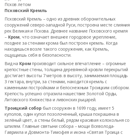
Псков летом
Псковский Кремль
Псковский Кремль – одно из древних оборонительных
сооружений северо-западной Руси, построена месте слияния
рек Великая и Пскова. Древнее название Псковского кремля
–
Кром
, что означает внешнее городовое укрепление,
позднее за стенами крома был построен кремль. Когда
находишься возле такого сооружения, как Кремль,
ощущаешь себя в безопасности.
Вид на
Кром
производит сильное впечатление – огромные
крепостные стены, толщина деревянной кровли перекрытий
достигает высоты 7 метров. в высоту, занимаемая площадь
3 гектара, внутри, за стенами, находится кремль с
каменными постройками и белоснежным Троицким собором.
Крепость успешно отразила нашествие Золотой Орды,
Литовского Княжества и ливонских рыцарей.
Троицкий собор
был сооружен в 1699 году, имеет 5
куполов, один купол позолоченный, крыша покрашена в
зелёный цвет, а стены белый, рядом красивая колокольня со
шпилем. Главные святыни собора – мощи Всеволода-
Гавриила и Довмонта-Тимофея и икона «Святая Троица с