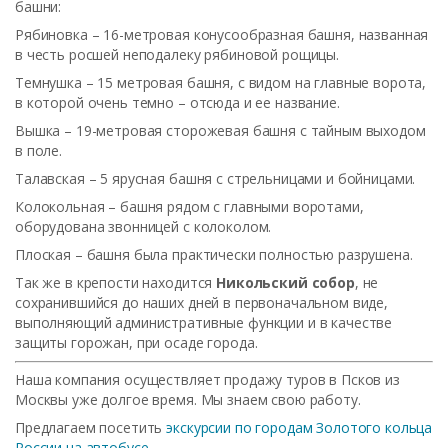
башни:
Рябиновка – 16-метровая конусообразная башня, названная
в честь росшей неподалеку рябиновой рощицы.
Темнушка – 15 метровая башня, с видом на главные ворота,
в которой очень темно – отсюда и ее название.
Вышка – 19-метровая сторожевая башня с тайным выходом
в поле.
Талавская – 5 ярусная башня с стрельницами и бойницами.
Колокольная – башня рядом с главными воротами,
оборудована звонницей с колоколом.
Плоская – башня была практически полностью разрушена.
Так же в крепости находится
Никольский собор
, не
сохранившийся до наших дней в первоначальном виде,
выполняющий административные функции и в качестве
защиты горожан, при осаде города.
Наша компания осуществляет продажу туров в Псков из
Москвы уже долгое время. Мы знаем свою работу.
Предлагаем посетить
экскурсии по городам Золотого кольца
России на автобусе
.