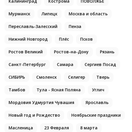
Калининград
Кострома
ПОВОЛЖЬЕ
Мурманск
Липецк
Москва и область
Переславль-Залесский
Пенза
Нижний Новгород
Плёс
Псков
Ростов Великий
Ростов-на-Дону
Рязань
Санкт-Петербург
Самара
Сергиев Посад
СИБИРЬ
Смоленск
Селигер
Тверь
Тамбов
Тула - Ясная Поляна
Углич
Мордовия Удмуртия Чувашия
Ярославль
Новый год и Рождество
Ноябрьские праздники
Масленица
23 Февраля
8 марта