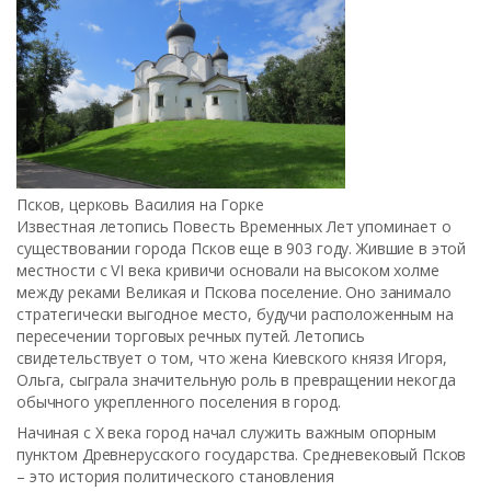
Псков, церковь Василия на Горке
Известная летопись Повесть Временных Лет упоминает о
существовании города Псков еще в 903 году. Жившие в этой
местности с VI века кривичи основали на высоком холме
между реками Великая и Пскова поселение. Оно занимало
стратегически выгодное место, будучи расположенным на
пересечении торговых речных путей. Летопись
свидетельствует о том, что жена Киевского князя Игоря,
Ольга, сыграла значительную роль в превращении некогда
обычного укрепленного поселения в город.
Начиная с X века город начал служить важным опорным
пунктом Древнерусского государства. Средневековый Псков
– это история политического становления