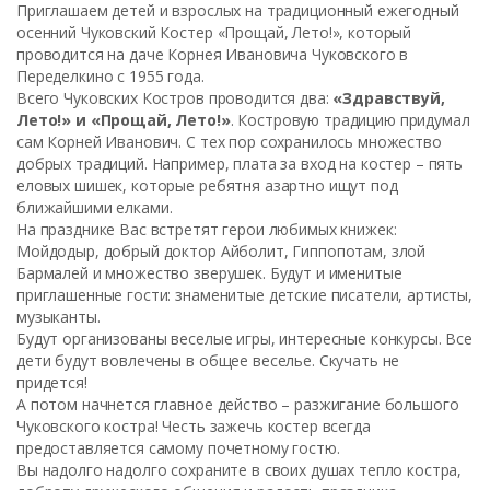
Приглашаем детей и взрослых на традиционный ежегодный
осенний Чуковский Костер «Прощай, Лето!», который
проводится на даче Корнея Ивановича Чуковского в
Переделкино с 1955 года.
Всего Чуковских Костров проводится два:
«Здравствуй,
Лето!» и «Прощай, Лето!»
. Костровую традицию придумал
сам Корней Иванович. С тех пор сохранилось множество
добрых традиций. Например, плата за вход на костер – пять
еловых шишек, которые ребятня азартно ищут под
ближайшими елками.
На празднике Вас встретят герои любимых книжек:
Мойдодыр, добрый доктор Айболит, Гиппопотам, злой
Бармалей и множество зверушек. Будут и именитые
приглашенные гости: знаменитые детские писатели, артисты,
музыканты.
Будут организованы веселые игры, интересные конкурсы. Все
дети будут вовлечены в общее веселье. Скучать не
придется!
А потом начнется главное действо – разжигание большого
Чуковского костра! Честь зажечь костер всегда
предоставляется самому почетному гостю.
Вы надолго надолго сохраните в своих душах тепло костра,