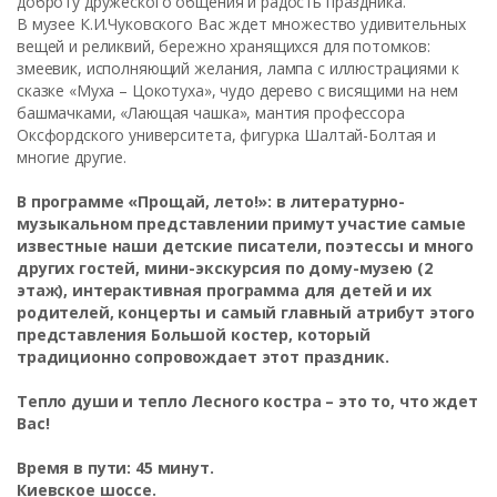
доброту дружеского общения и радость праздника.
В музее К.И.Чуковского Вас ждет множество удивительных
вещей и реликвий, бережно хранящихся для потомков:
змеевик, исполняющий желания, лампа с иллюстрациями к
сказке «Муха – Цокотуха», чудо дерево с висящими на нем
башмачками, «Лающая чашка», мантия профессора
Оксфордского университета, фигурка Шалтай-Болтая и
многие другие.
В программе «Прощай, лето!»: в литературно-
музыкальном представлении примут участие самые
известные наши детские писатели, поэтессы и много
других гостей, мини-экскурсия по дому-музею (2
этаж), интерактивная программа для детей и их
родителей, концерты и самый главный атрибут этого
представления Большой костер, который
традиционно сопровождает этот праздник.
Тепло души и тепло Лесного костра – это то, что ждет
Вас!
Время в пути: 45 минут.
Киевское шоссе.