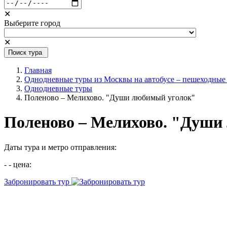
✕
Выберите город
✕
Поиск тура
Главная
Однодневные туры из Москвы на автобусе – пешеходные
Однодневные туры
Поленово – Мелихово. "Души любимый уголок"
Поленово – Мелихово. "Души
Даты тура и метро отправления:
- - цена:
Забронировать тур