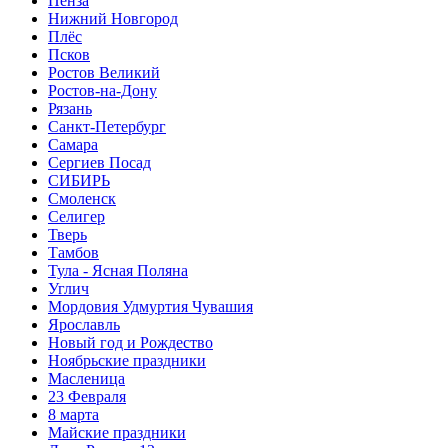
Пенза
Нижний Новгород
Плёс
Псков
Ростов Великий
Ростов-на-Дону
Рязань
Санкт-Петербург
Самара
Сергиев Посад
СИБИРЬ
Смоленск
Селигер
Тверь
Тамбов
Тула - Ясная Поляна
Углич
Мордовия Удмуртия Чувашия
Ярославль
Новый год и Рождество
Ноябрьские праздники
Масленица
23 Февраля
8 марта
Майские праздники