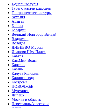
1-дневные туры
Туры с мастер-классами
Гастрономические туры
Абхазия
Адыгея
Байкал
Беларусь
Великий Новгород Валдай
Владимир
Вологда
ДИВЕЕВО Муром
Иваново Шуя Палех
Кавказ
Кав.Мин.Воды
Карелия
Казань
Калуга Коломна
Калининград
Кострома
ПОВОЛЖЬЕ
Мурманск
Липецк
Москва и область
Переславль-Залесский