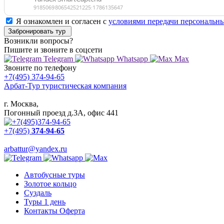
Я ознакомлен и согласен с
условиями передачи персональн
Забронировать тур
Возникли вопросы?
Пишите
и звоните в соцсети
Telegram
Whatsapp
Max
Звоните
по телефону
+7(495) 374-94-65
Арбат-Тур
туристическая компания
г. Москва,
Погонный проезд д.3А, офис 441
+7(495)
374-94-65
arbattur@yandex.ru
Автобусные туры
Золотое кольцо
Суздаль
Туры 1 день
Контакты Оферта