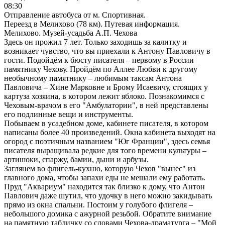
08:30
Отправление автобуса от м. Спортивная.
Переезд в Мелихово (78 км). Путевая информация.
Мелихово. Музей-усадьба А.П. Чехова
Здесь он прожил 7 лет. Только заходишь за калитку и
возникает чувство, что вы приехали к Антону Павловичу в
гости. Подойдём к бюсту писателя – первому в России
памятнику Чехову. Пройдём по Аллее Любви к другому
необычному памятнику – любимым таксам Антона
Павловича – Хине Марковне и Брому Исаевичу, стоящих у
картуза хозяина, в котором лежит яблоко. Познакомимся с
Чеховым-врачом в его "Амбулатории", в ней представлены
его подлинные вещи и инструменты.
Побываем в усадебном доме, кабинете писателя, в котором
написаны более 40 произведений. Окна кабинета выходят на
огород с поэтичным названием "Юг Франции", здесь семья
писателя выращивала редкие для того времени культуры –
артишоки, спаржу, бамии, дыни и арбузы.
Заглянем во флигель-кухню, которую Чехов "вынес" из
главного дома, чтобы запахи еды не мешали ему работать.
Пруд "Аквариум" находится так близко к дому, что Антон
Павлович даже шутил, что удочку в него можно закидывать
прямо из окна спальни. Постоим у голубого флигеля –
небольшого домика с ажурной резьбой. Обратите внимание
на памятную табличку со словами Чехова-драматурга – "Мой