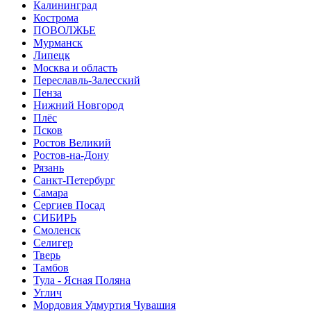
Калининград
Кострома
ПОВОЛЖЬЕ
Мурманск
Липецк
Москва и область
Переславль-Залесский
Пенза
Нижний Новгород
Плёс
Псков
Ростов Великий
Ростов-на-Дону
Рязань
Санкт-Петербург
Самара
Сергиев Посад
СИБИРЬ
Смоленск
Селигер
Тверь
Тамбов
Тула - Ясная Поляна
Углич
Мордовия Удмуртия Чувашия