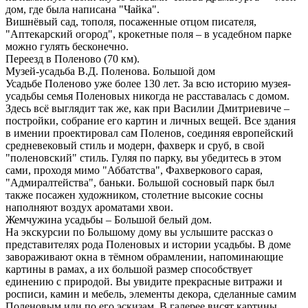
дом, где была написана "Чайка".
Вишнёвый сад, тополя, посаженные отцом писателя,
"Аптекарский огород", крокетные поля – в усадебном парке
можно гулять бесконечно.
Переезд в Поленово (70 км).
Музей-усадьба В.Д. Поленова. Большой дом
Усадьбе Поленово уже более 130 лет. За всю историю музея-
усадьбы семья Поленовых никогда не расставалась с домом.
Здесь всё выглядит так же, как при Василии Дмитриевиче –
постройки, собрание его картин и личных вещей. Все здания
в имении проектировал сам Поленов, соединяя европейский
средневековый стиль и модерн, фахверк и сруб, в свой
"поленовский" стиль. Гуляя по парку, вы убедитесь в этом
сами, проходя мимо "Аббатства", Фахверкового сарая,
"Адмиралтейства", баньки. Большой сосновый парк был
также посажен художником, столетние высокие сосны
наполняют воздух ароматами хвои.
Жемчужина усадьбы – Большой белый дом.
На экскурсии по Большому дому вы услышите рассказ о
представителях рода Поленовых и истории усадьбы. В доме
завораживают окна в тёмном обрамлении, напоминающие
картины в рамах, а их большой размер способствует
единению с природой. Вы увидите прекрасные витражи и
росписи, камин и мебель, элементы декора, сделанные самим
Поленовым или по его эскизам. В галерее висят картины